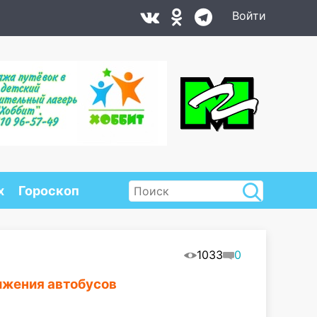
Войти
х
Гороскоп
1033
0
ижения автобусов