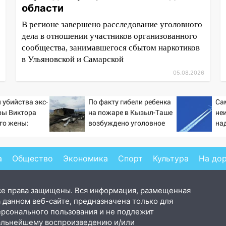
области
В регионе завершено расследование уголовного
дела в отношении участников организованного
сообщества, занимавшегося сбытом наркотиков
в Ульяновской и Самарской
05.08.2026
 убийства экс-
По факту гибели ребенка
Са
ры Виктора
на пожаре в Кызыл-Таше
не
его жены:
возбуждено уголовное
на
ирующих
дело
на 
вые
ти
а
Общество
Экономика
Спорт
Культура
На до
се права защищены. Вся информация, размещенная
 данном веб-сайте, предназначена только для
ерсонального пользования и не подлежит
альнейшему воспроизведению и/или