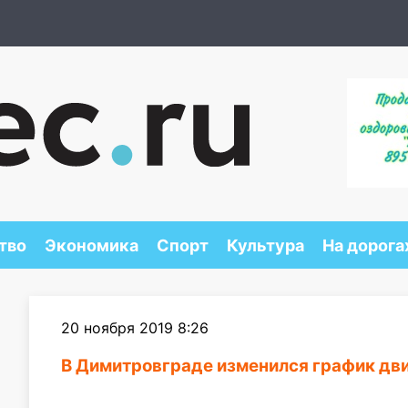
тво
Экономика
Спорт
Культура
На дорога
20 ноября 2019 8:26
В Димитровграде изменился график дв