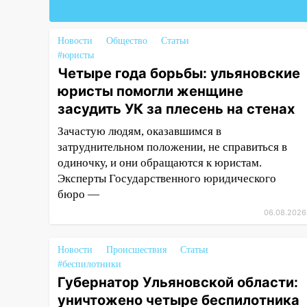
испытания на прочность
05.08.2026
Новости
Общество
Статьи
22:58
Соцсети: на проспекте
#юристы
Тюленева ДТП с
Четыре года борьбы: ульяновские
мотоциклистом
юристы помогли женщине
засудить УК за плесень на стенах
20:22
Мошенники обманули 92-
летнюю жительницу
Зачастую людям, оказавшимся в
Ульяновской области
затруднительном положении, не справиться в
одиночку, и они обращаются к юристам.
19:14
Житель Ульяновской
Эксперты Государственного юридического
области подвез троих
незнакомцев на трассе и
бюро —
заработал уголовное дело
06.08.2026
18:14
Прогноз погоды на 6
августа в Ульяновской области
Новости
Происшествия
Статьи
#беспилотники
18:00
Мотофристайл, рок и
Губернатор Ульяновской области:
силовой экстрим: в Ульяновске
уничтожено четыре беспилотника
пройдет большой фестиваль