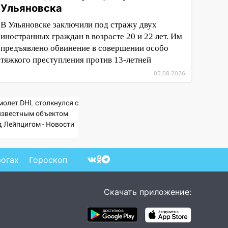
Ульяновска
В Ульяновске заключили под стражу двух
иностранных граждан в возрасте 20 и 22 лет. Им
предъявлено обвинение в совершении особо
тяжкого преступления против 13-летней
05.08.2026
молет DHL столкнулся с
известным объектом
д Лейпцигом - Новости
Вести.ru
рогах
Гороскоп
Скачать приложение: