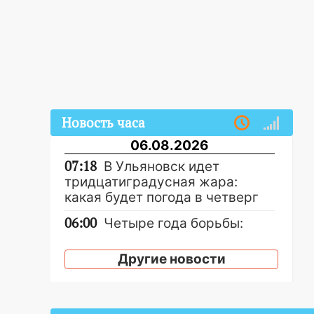
Новость часа
06.08.2026
07:18
В Ульяновск идет
тридцатиградусная жара:
какая будет погода в четверг
06:00
Четыре года борьбы:
ульяновские юристы помогли
женщине засудить УК за
Другие новости
плесень на стенах
05:00
Кому 6 августа звезды
сулят прибыль, а кому —