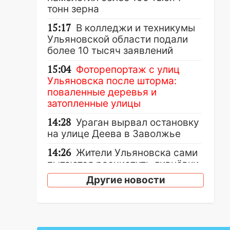
тонн зерна
15:17
В колледжи и техникумы
Ульяновской области подали
более 10 тысяч заявлений
15:04
Фоторепортаж с улиц
Ульяновска после шторма:
поваленные деревья и
затопленные улицы
14:28
Ураган вырвал остановку
на улице Деева в Заволжье
14:26
Жители Ульяновска сами
пытаются расчистить ливнёвки,
не дождавшись
Другие новости
коммунальщиков
14:16
Шторм продолжает
ломать город: на улице Любови
Шевцовой рухнул светофор