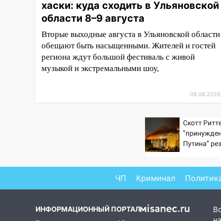
хаски: куда сходить в Ульяновской
13:47
На Нижней Террасе
области 8–9 августа
мощным ветром вырвало
Вторые выходные августа в Ульяновской области
дерево с корнем
обещают быть насыщенными. Жителей и гостей
13:46
Сильный ветер сорвал
региона ждут большой фестиваль с живой
крышу с СТО на проспекте
музыкой и экстремальными шоу,
Созидателей
13:35
08.08.2026
Непогода продолжает
бить по транспорту: в
Ульяновске трамвай сошёл с
Скотт Ритте
рельсов
"принужден
Путина" ре
13:22
Упавшие деревья
крах режим
перекрыли дороги в
Ульяновске: фото
ЧП
Криминал
Политик
13:17
Непогода в Ульяновске
не закончится сегодня:
сильные ливни сохранятся 9
ИНФОРМАЦИОННЫЙ ПОРТАЛ
В
августа
на