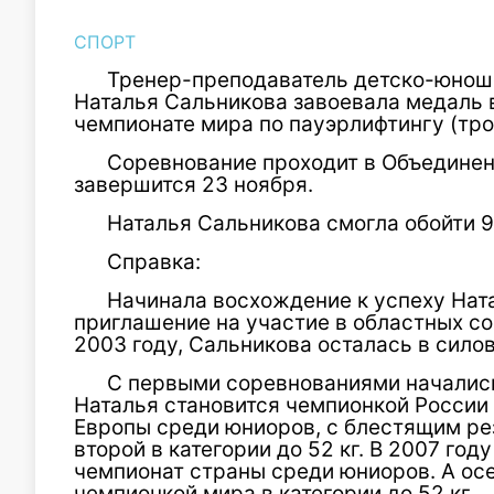
СПОРТ
Тренер-преподаватель детско-юнош
Наталья Сальникова завоевала медаль
чемпионате мира по пауэрлифтингу (тр
Соревнование проходит в Объединен
завершится 23 ноября.
Наталья Сальникова смогла обойти 9
Справка:
Начинала восхождение к успеху Ната
приглашение на участие в областных с
2003 году, Сальникова осталась в сило
С первыми соревнованиями начались
Наталья становится чемпионкой России
Европы среди юниоров, с блестящим рез
второй в категории до 52 кг. В 2007 го
чемпионат страны среди юниоров. А ос
чемпионкой мира в категории до 52 кг.