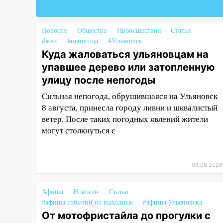
14:14
Студента из Ульяновска
обманули мошенники под
Новости
Общество
Происшествия
Статьи
видом преподавателя
#жкх
#непогода
#Ульяновск
Куда жаловаться ульяновцам на
14:12
Куда жаловаться
упавшее дерево или затопленную
ульяновцам на упавшее дерево
или затопленную улицу после
улицу после непогоды
непогоды
Сильная непогода, обрушившаяся на Ульяновск
13:59
В Новом городе
8 августа, принесла городу ливни и шквалистый
ураганным ветром сорвало
ветер. После таких погодных явлений жители
опалубку со строящегося дома
могут столкнуться с
13:54
В мэрии Ульяновска
рассказали, как устраняют
08.08.2026
последствия мощного шторма
13:49
Стихия продолжает
Афиша
Новости
Статьи
крушить Ульяновск: дерево
#афиша событий на выходные
#афиша Ульяновска
рухнуло на дом на
От мотофристайла до прогулки с
Орджоникидзе