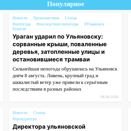
Популярное
Новости
Происшествия
Статьи
#непогода
#последствия непогоды
#Ульяновск
#ураган
Ураган ударил по Ульяновску:
сорванные крыши, поваленные
деревья, затопленные улицы и
остановившиеся трамваи
Сильнейшая непогода обрушилась на Ульяновск
днём 8 августа. Ливень, крупный град и
шквалистый ветер уже привели к серьёзным
последствиям в разных районах
08.08.2026
Новости
Статьи
#прокуратура
Директора ульяновской