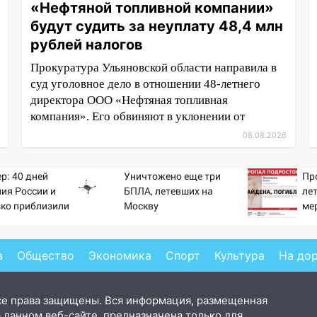
«Нефтяной топливной компании»
будут судить за неуплату 48,4 млн
рублей налогов
Прокуратура Ульяновской области направила в
суд уголовное дело в отношении 48-летнего
директора ООО «Нефтяная топливная
компания». Его обвиняют в уклонении от
08.08.2026
р: 40 дней
Уничтожено еще три
Пр
ия России и
БПЛА, летевших на
ле
зко приблизили
Москву
ме
а Зеленского
а
Общество
Экономика
Спорт
Культура
На до
се права защищены. Вся информация, размещенная
 данном веб-сайте, предназначена только для