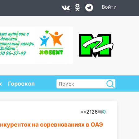
Войти
х
Гороскоп
2126
0
нкуренток на соревнованиях в ОАЭ