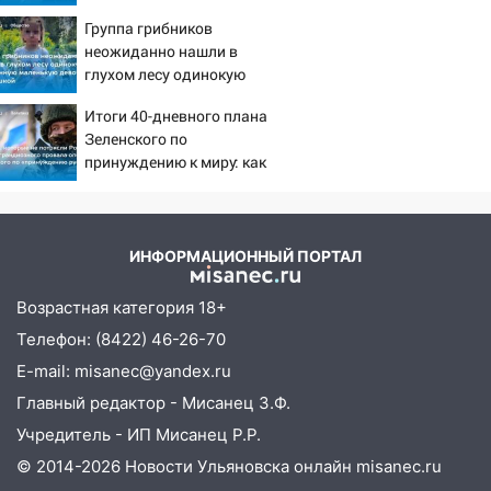
сорванные крыши, поваленные деревья,
летнюю дочь и не мог
Группа грибников
затопленные улицы и остановившиеся
сдержать слезы
неожиданно нашли в
трамваи
глухом лесу одинокую
12:17
испуганную маленькую
Ульяновск накрыл крупный град:
Итоги 40-дневного плана
девочку с игрушкой
после ливня город снова уходит под
Зеленского по
воду
принуждению к миру: как
12:12
ответила Россия, полный
Прокуратура взяла на контроль
разбор провала операции
ДТП с шестилетним ребёнком на улице
Украины от военкора
Федерации
Коца
ИНФОРМАЦИОННЫЙ ПОРТАЛ
12:01
Пьяная женщина сбила
шестилетнего ребёнка на улице
Возрастная категория 18+
Федерации: возбуждено уголовное дело
Телефон: (8422) 46-26-70
11:16
В Ульяновске ищут 37-летнего
E-mail: misanec@yandex.ru
мужчину, пропавшего ещё 19 июля
Главный редактор - Мисанец З.Ф.
10:30
От мотофристайла до прогулки с
Учредитель - ИП Мисанец Р.Р.
хаски: куда сходить в Ульяновской
© 2014-2026 Новости Ульяновска онлайн
misanec.ru
области 8–9 августа