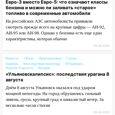
Евро-3 вместо Евро-5: что означают классы
15:04
Фоторепортаж с улиц Ульяновска
бензина и можно ли заливать «старое»
после шторма: поваленные деревья и
топливо в современные автомобили
затопленные улицы
На российских АЗС автомобилисты привыкли
смотреть прежде всего на крупные цифры — АИ-92,
14:28
Ураган вырвал остановку на улице
АИ-95 или АИ-98. Однако у бензина есть еще одна
Деева в Заволжье
характеристика, которая обычно
14:26
Жители Ульяновска сами
09.08.2026
пытаются расчистить ливнёвки, не
дождавшись коммунальщиков
Новости
Обзор
Происшествия
Статьи
14:16
Шторм продолжает ломать город:
#ливень
#последствия непогоды
#Ульяновск
#ураган 8 августа
#шторм
на улице Любови Шевцовой рухнул
«Ульяновскалипсис»: последствия урагана 8
светофор
августа
14:14
Студента из Ульяновска обманули
Днём 8 августа Ульяновск оказался под ударом
мошенники под видом преподавателя
мощной непогоды. На город обрушились сильный
14:12
Куда жаловаться ульяновцам на
ливень, гроза, крупный град и шквалистый ветер. За
упавшее дерево или затопленную улицу
несколько часов стихия
после непогоды
08.08.2026