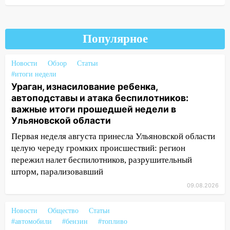
17:15
В Ульяновской области
ремонтируют девять мостов: один уже
Популярное
готов, ещё два — почти завершены
17:00
«Ульяновскалипсис»: последствия
Новости
Обзор
Статьи
урагана 8 августа
#итоги недели
Ураган, изнасилование ребенка,
16:38
Прогноз погоды в Ульяновской
автоподставы и атака беспилотников:
области на 9 августа
важные итоги прошедшей недели в
16:34
Из-за мощной непогоды в
Ульяновской области
Ульяновске отменили фестиваль «Наше
Первая неделя августа принесла Ульяновской области
время»
целую череду громких происшествий: регион
16:17
пережил налет беспилотников, разрушительный
Мелекесский район первым в
Ульяновской области намолотил более
шторм, парализовавший
100 тысяч тонн зерна
09.08.2026
15:17
В колледжи и техникумы
Новости
Общество
Статьи
Ульяновской области подали более 10
#автомобили
#бензин
#топливо
тысяч заявлений