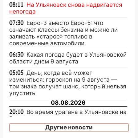
08:11
На Ульяновск снова надвигается
непогода
07:30
Евро-3 вместо Евро-5: что
означают классы бензина и можно ли
заливать «старое» топливо в
современные автомобили
06:30
Какая погода будет в Ульяновской
области днем 9 августа
05:05
День, когда всё может
измениться: гороскоп на 9 августа —
три знака получат шанс, который нельзя
упустить
08.08.2026
20:10
Во время урагана в Ульяновске на
Волге перевернулась лодка
Другие новости
19:55
В Ульяновске упавшее дерево
заблокировало в машине двух женщин