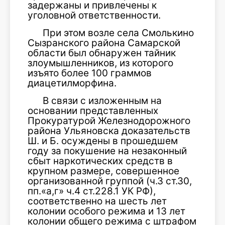
задержаны и привлечены к
уголовной ответственности.
При этом возле села Смолькино
Сызранского района Самарской
области был обнаружен тайник
злоумышленников, из которого
изъято более 100 граммов
диацетилморфина.
В связи с изложенным на
основании представленных
Прокуратурой Железнодорожного
района Ульяновска доказательств
Ш. и Б. осуждены в прошедшем
году за покушение на незаконный
сбыт наркотических средств в
крупном размере, совершенное
организованной группой (ч.3 ст.30,
пп.«а,г» ч.4 ст.228.1 УК РФ),
соответственно на шесть лет
колонии особого режима и 13 лет
колонии общего режима с штрафом