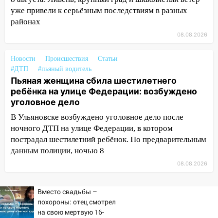
13:22
Упавшие деревья перекрыли
уже привели к серьёзным последствиям в разных
дороги в Ульяновске: фото
районах
13:17
Непогода в Ульяновске не
08.08.2026
закончится сегодня: сильные ливни
сохранятся 9 августа
Новости
Происшествия
Статьи
#ДТП
#пьяный водитель
13:15
Трижды «брал в долг» без спроса:
Пьяная женщина сбила шестилетнего
житель Вешкаймского района похитил у
ребёнка на улице Федерации: возбуждено
знакомого 191 тысячу рублей
уголовное дело
13:14
Ураган оторвал светофор на
В Ульяновске возбуждено уголовное дело после
проспекте Филатова в Ульяновске
ночного ДТП на улице Федерации, в котором
пострадал шестилетний ребёнок. По предварительным
13:12
Дерево пробило крышу дома на
данным полиции, ночью 8
Новгородской в Ульяновске и рухнуло
на электрощит
08.08.2026
13:10
В Заволжском районе дерево
Вместо свадьбы –
упало во дворе
похороны: отец смотрел
13:08
Ураган ударил по Ульяновску:
на свою мертвую 16-