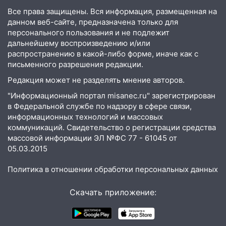
Все права защищены. Вся информация, размещенная на
10:11
Директора ульяновской
данном веб-сайте, предназначена только для
«Нефтяной топливной компании» будут
персонального пользования и не подлежит
судить за неуплату 48,4 млн рублей
дальнейшему воспроизведению и/или
налогов
распространению в какой-либо форме, иначе как с
09:28
Дети на дорогах: пострадали
письменного разрешения редакции.
велосипедисты, мотоциклисты и
Редакция может не разделять мнение авторов.
пешеходы. Обзор крупных аварий в
"Информационный портал misanec.ru" зарегистрирован
Ульяновской области
в Федеральной службе по надзору в сфере связи,
08:30
Поджог со свечой, 16 сгоревших
информационных технологий и массовых
домов и выстрел за водку
коммуникаций. Свидетельство о регистрации средства
массовой информации ЭЛ №ФС 77 - 61045 от
07:50
Какая погоды будет днем 8
05.03.2015
августа
Политика в отношении обработки персональных данных
06:45
Императорский мост в
Ульяновске останется закрытым до
Скачать приложение:
утра 10 августа
05:18
Судьба готовит сюрприз: гороскоп