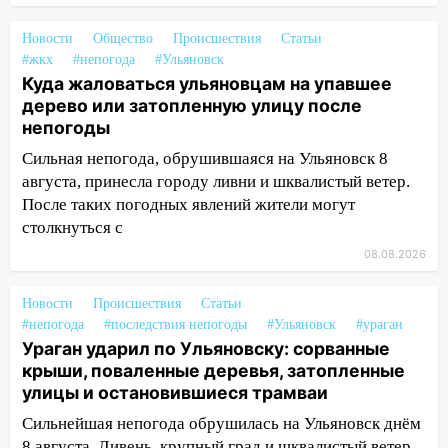
13:59
В Новом городе ураганным
Новости
Общество
Происшествия
Статьи
ветром сорвало опалубку со
#жкх
#непогода
#Ульяновск
строящегося дома
Куда жаловаться ульяновцам на упавшее
13:54
В мэрии Ульяновска рассказали,
дерево или затопленную улицу после
как устраняют последствия мощного
непогоды
шторма
Сильная непогода, обрушившаяся на Ульяновск 8
13:49
августа, принесла городу ливни и шквалистый ветер.
Стихия продолжает крушить
Ульяновск: дерево рухнуло на дом на
После таких погодных явлений жители могут
Орджоникидзе
столкнуться с
08.08.2026
13:47
На Нижней Террасе мощным
ветром вырвало дерево с корнем
Новости
Происшествия
Статьи
13:46
Сильный ветер сорвал крышу с
#непогода
#последствия непогоды
#Ульяновск
#ураган
СТО на проспекте Созидателей
Ураган ударил по Ульяновску: сорванные
крыши, поваленные деревья, затопленные
13:35
Непогода продолжает бить по
улицы и остановившиеся трамваи
транспорту: в Ульяновске трамвай
Сильнейшая непогода обрушилась на Ульяновск днём
сошёл с рельсов
8 августа. Ливень, крупный град и шквалистый ветер