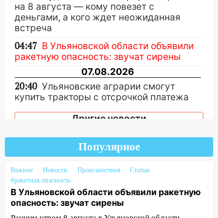
на 8 августа — кому повезет с
деньгами, а кого ждет неожиданная
встреча
04:47
В Ульяновской области объявили
ракетную опасность: звучат сирены
07.08.2026
20:40
Ульяновские аграрии смогут
купить тракторы с отсрочкой платежа
до декабря
Другие новости
19:34
В следственном управлении
состоялось торжественное
Популярное
мероприятие, приуроченное к
празднованию Дня сотрудника органов
следствия Российской Федерации
Важное
Новости
Происшествия
Статьи
#ракетная опасность
19:30
Ульяновцев приглашают
В Ульяновской области объявили ракетную
поддержать «Симбирскую чебурашку»
опасность: звучат сирены
на фестивале «ФормАРТ»
Ранним утром 8 августа в Ульяновской области