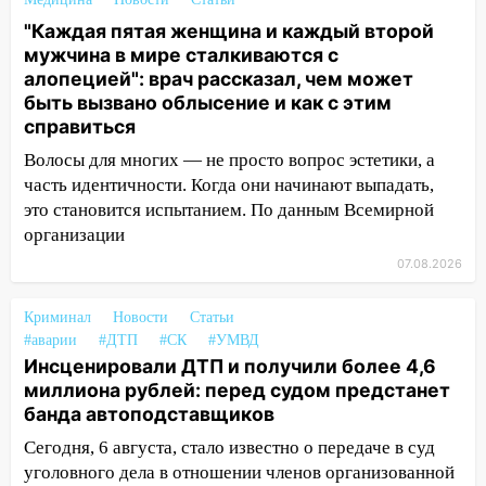
большой фестиваль «Наше время» с
"Каждая пятая женщина и каждый второй
мотофристайлом и концертом
мужчина в мире сталкиваются с
«Мураками»
алопецией": врач рассказал, чем может
14:04
Жару смоет ливнями: прогноз
быть вызвано облысение и как с этим
погоды в Ульяновской области на
справиться
выходные 8-9 августа
Волосы для многих — не просто вопрос эстетики, а
часть идентичности. Когда они начинают выпадать,
13:30
В Ульяновске транспортные
это становится испытанием. По данным Всемирной
полицейские проведут акцию «Час
пассажира»
организации
07.08.2026
13:20
В Ульяновске за один день
обокрали женщину на пляже и
Криминал
Новости
Статьи
подростка в сквере
#аварии
#ДТП
#СК
#УМВД
13:01
В Димитровграде мужчина
Инсценировали ДТП и получили более 4,6
выбросил из машины страйкбольную
миллиона рублей: перед судом предстанет
гранату: его задержали
банда автоподставщиков
Сегодня, 6 августа, стало известно о передаче в суд
12:34
На Ульяновскую область
уголовного дела в отношении членов организованной
надвигается сильнейшая непогода: град