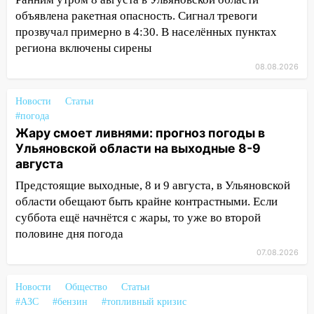
18:11
Ульяновская область стала
объявлена ракетная опасность. Сигнал тревоги
пилотным регионом проекта
прозвучал примерно в 4:30. В населённых пунктах
«Культурное долголетие»
региона включены сирены
17:16
В реанимацию Ульяновской
08.08.2026
областной больницы поступили шесть
новых аппаратов ИВЛ
Новости
Статьи
#погода
16:51
В Чердаклинском районе
Жару смоет ливнями: прогноз погоды в
ремонтируют дороги, ставят остановки
Ульяновской области на выходные 8-9
и проводят новое освещение
августа
16:35
В Ульяновске установили ещё
Предстоящие выходные, 8 и 9 августа, в Ульяновской
девять бункеров для крупногабаритного
области обещают быть крайне контрастными. Если
мусора
суббота ещё начнётся с жары, то уже во второй
половине дня погода
16:26
В Ульяновске бесплатно покажут
матч «Волги» под открытым небом
07.08.2026
16:12
В Ульяновском госуниверситете
Новости
Общество
Статьи
разработают отечественный прибор для
#АЗС
#бензин
#топливный кризис
цифровой ПЦР