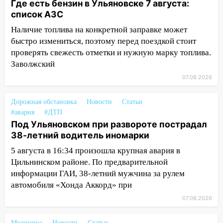
Где есть бензин в Ульяновске 7 августа:
список АЗС
15:47
Ульяновцы могут вернуть деньги
за абонементы закрывшегося фитнес-
Наличие топлива на конкретной заправке может
клуба «Рекорд-Fitness»
быстро измениться, поэтому перед поездкой стоит
проверять свежесть отметки и нужную марку топлива.
15:34
После вмешательства
Заволжский
прокуратуры в селах Ульяновской
области привели в порядок детские
07.08.2026
площадки
Дорожная обстановка
Новости
Статьи
15:27
Прокуратура проверяет
#авария
#ДТП
капремонт школы в селе Кивать
Под Ульяновском при развороте пострадал
38-летний водитель иномарки
15:08
В Кузоватово после прокурорской
проверки обновили разметку на
5 августа в 16:34 произошла крупная авария в
пешеходных переходах
Цильнинском районе. По предварительной
информации ГАИ, 38-летний мужчина за рулем
14:40
На проспекте Гая в Ульяновске
автомобиля «Хонда Аккорд» при
запретили остановку автомобилей на
50-метровом участке
07.08.2026
14:22
В Новом городе 8 августа пройдет
Медицина
Новости
Статьи