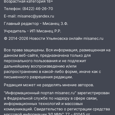
Возрастная категория 18+
11:25
В Ульяновске ИИ будет выявлять
Телефон: (8422) 46-26-70
нарушителей на контейнерных
E-mail: misanec@yandex.ru
площадках
Главный редактор - Мисанец З.Ф.
11:20
Ульяновская шахматистка
Учредитель - ИП Мисанец Р.Р.
Валерия Клейменова выиграла два
золота в составе сборной мира
© 2014-2026 Новости Ульяновска онлайн
misanec.ru
11:16
В Ульяновске открыли памятную
Все права защищены. Вся информация, размещенная на
доску декабристу Кондратию Рылееву
данном веб-сайте, предназначена только для
персонального пользования и не подлежит
10:40
В Ульяновске спасатели ночью
дальнейшему воспроизведению и/или
нашли потерявшегося в заброшенных
распространению в какой-либо форме, иначе как с
садах 79-летнего мужчину
письменного разрешения редакции.
10:26
На нескольких улицах Ульяновска
Редакция может не разделять мнение авторов.
временно отключили холодную воду
"Информационный портал misanec.ru" зарегистрирован
10:14
В Ульяновске двоих участников
в Федеральной службе по надзору в сфере связи,
коррупционной схемы при ЦГКБ
информационных технологий и массовых
коммуникаций. Свидетельство о регистрации средства
отправили в колонию на 7 и 8 лет
массовой информации ЭЛ №ФС 77 - 61045 от