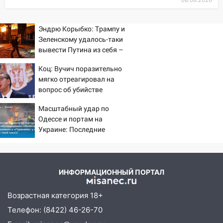
08.08.2026
встреча
04:47
В Ульяновской области объявили
Эндрю Корыбко: Трампу и
ракетную опасность: звучат сирены
Зеленскому удалось-таки
вывести Путина из себя –
07.08.2026
но хотелось бы большего
20:40
Ульяновские аграрии смогут
Коц: Вучич поразительно
купить тракторы с отсрочкой платежа
мягко отреагировал на
до декабря
вопрос об убийстве
русских
19:34
В следственном управлении
Масштабный удар по
состоялось торжественное
Одессе и портам на
мероприятие, приуроченное к
Украине: Последние
новости, подробности об
празднованию Дня сотрудника органов
ударах России 9 августа
следствия Российской Федерации
2026 года
19:30
Ульяновцев приглашают
ИНФОРМАЦИОННЫЙ ПОРТАЛ
поддержать «Симбирскую чебурашку»
на фестивале «ФормАРТ»
Возрастная категория 18+
18:11
Телефон: (8422) 46-26-70
Ульяновская область стала
пилотным регионом проекта