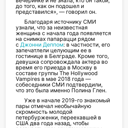
вечеринке и не знала, кто он такой,
до того, как он подошел и
представился», — говорил он.
Благодаря источнику СМИ
узнали, что за неизвестная
женщина с начала года появляется
на снимках папарацци рядом
с
Джонни Деппом
: в частности, его
запечатлели целующим ее в
гостинице в Белграде. Кроме того,
девушка сопровождала актера во
время его приезда в Москву в
составе группы The Hollywood
Vampires в мае 2018 года —
собеседники СМИ подтвердили,
что это была именно Полина Глен.
Уже в начале 2019-го знакомый
пары отмечал необычайную
скромность молодой
петербурженки, переехавшей в
США два года назад, чтобы