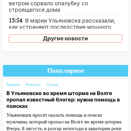
ветром сорвало опалубку со
строящегося дома
13:54
В мэрии Ульяновска рассказали,
как устраняют последствия мощного
шторма
Другие новости
13:49
Стихия продолжает крушить
Ульяновск: дерево рухнуло на дом на
Орджоникидзе
13:47
На Нижней Террасе мощным
Популярное
ветром вырвало дерево с корнем
13:46
Сильный ветер сорвал крышу с
Важное
Новости
Статьи
СТО на проспекте Созидателей
В Ульяновске во время шторма на Волге
пропал известный блогер: нужна помощь в
13:35
Непогода продолжает бить по
поисках
транспорту: в Ульяновске трамвай
сошёл с рельсов
Ульяновцев просят оказать помощь в поиске
мужчины, который пропал на Волге во время шторма.
13:22
Упавшие деревья перекрыли
Вчера, 8 августа, в разгар непогоды в акватории реки