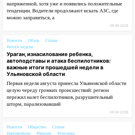
напряженной, хотя уже и появились положительные
трамваи
тенденции. Водители продолжают искать АЗС, где
12:17
Ульяновск накрыл крупный град:
можно заправиться, а
после ливня город снова уходит под
09.08.2026
воду
Новости
12:12
Обзор
Статьи
Прокуратура взяла на контроль
#итоги недели
ДТП с шестилетним ребёнком на улице
Ураган, изнасилование ребенка,
Федерации
автоподставы и атака беспилотников:
12:01
Пьяная женщина сбила
важные итоги прошедшей недели в
шестилетнего ребёнка на улице
Ульяновской области
Федерации: возбуждено уголовное дело
Первая неделя августа принесла Ульяновской области
11:16
целую череду громких происшествий: регион
В Ульяновске ищут 37-летнего
мужчину, пропавшего ещё 19 июля
пережил налет беспилотников, разрушительный
шторм, парализовавший
10:30
От мотофристайла до прогулки с
09.08.2026
хаски: куда сходить в Ульяновской
области 8–9 августа
Новости
Общество
Статьи
10:11
Директора ульяновской
#автомобили
#бензин
#топливо