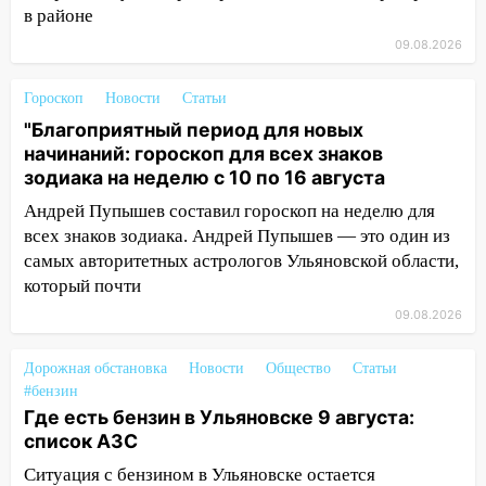
дороги в Ульяновске: фото
в районе
13:17
Непогода в Ульяновске не
09.08.2026
закончится сегодня: сильные ливни
сохранятся 9 августа
Гороскоп
Новости
Статьи
"Благоприятный период для новых
13:15
Трижды «брал в долг» без спроса:
начинаний: гороскоп для всех знаков
житель Вешкаймского района похитил у
зодиака на неделю с 10 по 16 августа
знакомого 191 тысячу рублей
Андрей Пупышев составил гороскоп на неделю для
13:14
Ураган оторвал светофор на
всех знаков зодиака. Андрей Пупышев — это один из
проспекте Филатова в Ульяновске
самых авторитетных астрологов Ульяновской области,
13:12
Дерево пробило крышу дома на
который почти
Новгородской в Ульяновске и рухнуло
09.08.2026
на электрощит
Дорожная обстановка
13:10
Новости
Общество
Статьи
В Заволжском районе дерево
#бензин
упало во дворе
Где есть бензин в Ульяновске 9 августа:
13:08
Ураган ударил по Ульяновску:
список АЗС
сорванные крыши, поваленные деревья,
Ситуация с бензином в Ульяновске остается
затопленные улицы и остановившиеся