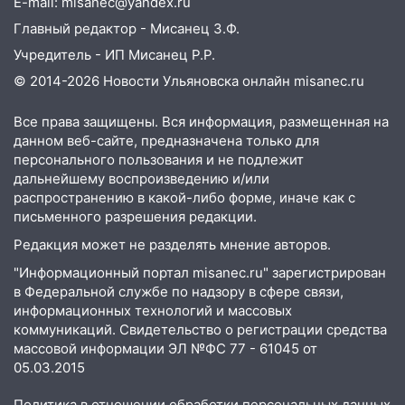
E-mail: misanec@yandex.ru
«Культурное долголетие»
Главный редактор - Мисанец З.Ф.
17:23
Прогноз погоды в Ульяновской
Учредитель - ИП Мисанец Р.Р.
области на 8 августа
© 2014-2026 Новости Ульяновска онлайн
misanec.ru
17:16
В реанимацию Ульяновской
Все права защищены. Вся информация, размещенная на
областной больницы поступили шесть
данном веб-сайте, предназначена только для
новых аппаратов ИВЛ
персонального пользования и не подлежит
16:51
В Чердаклинском районе
дальнейшему воспроизведению и/или
ремонтируют дороги, ставят остановки
распространению в какой-либо форме, иначе как с
и проводят новое освещение
письменного разрешения редакции.
Редакция может не разделять мнение авторов.
16:35
В Ульяновске установили ещё
девять бункеров для крупногабаритного
"Информационный портал misanec.ru" зарегистрирован
мусора
в Федеральной службе по надзору в сфере связи,
информационных технологий и массовых
16:26
В Ульяновске бесплатно покажут
коммуникаций. Свидетельство о регистрации средства
матч «Волги» под открытым небом
массовой информации ЭЛ №ФС 77 - 61045 от
05.03.2015
16:12
В Ульяновском госуниверситете
разработают отечественный прибор для
Политика в отношении обработки персональных данных