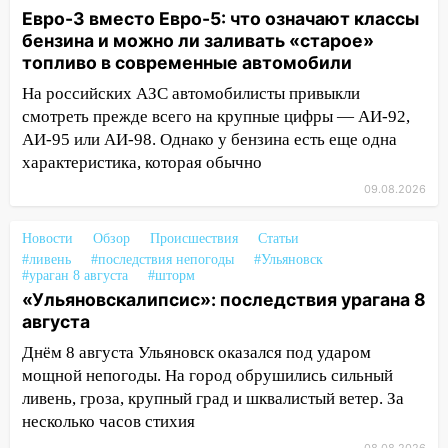
«Нефтяной топливной компании» будут
Евро-3 вместо Евро-5: что означают классы
судить за неуплату 48,4 млн рублей
бензина и можно ли заливать «старое»
налогов
топливо в современные автомобили
На российских АЗС автомобилисты привыкли
09:28
Дети на дорогах: пострадали
смотреть прежде всего на крупные цифры — АИ-92,
велосипедисты, мотоциклисты и
пешеходы. Обзор крупных аварий в
АИ-95 или АИ-98. Однако у бензина есть еще одна
Ульяновской области
характеристика, которая обычно
09.08.2026
08:30
Поджог со свечой, 16 сгоревших
домов и выстрел за водку
Новости
Обзор
Происшествия
Статьи
07:50
Какая погоды будет днем 8
#ливень
#последствия непогоды
#Ульяновск
#ураган 8 августа
#шторм
августа
«Ульяновскалипсис»: последствия урагана 8
06:45
Императорский мост в
августа
Ульяновске останется закрытым до
Днём 8 августа Ульяновск оказался под ударом
утра 10 августа
мощной непогоды. На город обрушились сильный
05:18
Судьба готовит сюрприз: гороскоп
ливень, гроза, крупный град и шквалистый ветер. За
на 8 августа — кому повезет с
несколько часов стихия
деньгами, а кого ждет неожиданная