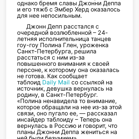
однако бремя славы Джонни Деппа
и его тяжб с Эмбер Херд оказалось
для нее непосильным.
Джонн Депп расстался с
очередной возлюбленной – 24-
летняя исполнительница танцев
гоу-гоу Полина Глен, уроженка
Санкт-Петербурга, решила
расстаться с ним из-за
повышенного внимания к своей
персоне, к которому она оказалась
не готова. Как сообщает
таблоид
Daily Mail
со ссылкой на
источник, девушка вернулась на
родину, в Санкт-Петербург.
«Полина ненавидела то внимание,
которое обращали на нее из-за этой
связи, оно пугало ее, — рассказал
инсайдер таблоиду – Теперь она
вернулась в Россию и говорит, что
планы Джонни Деппа жениться на
ней были безумием».