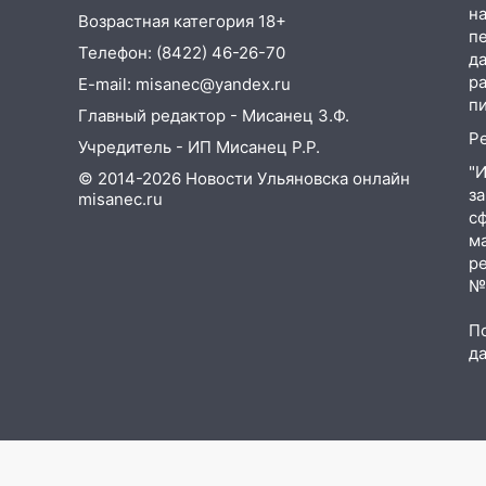
23:20
Прогноз погоды на 7
на
Возрастная категория 18+
августа в Ульяновской области
п
Телефон: (8422) 46-26-70
д
20:04
Ульяновцев приглашают
р
E-mail: misanec@yandex.ru
на забег, посвящённый Дню
п
Главный редактор - Мисанец З.Ф.
воздушного флота России
Р
Учредитель - ИП Мисанец Р.Р.
19:12
В Ульяновской области
"
© 2014-2026 Новости Ульяновска онлайн
руководителя частной
з
misanec.ru
компании наказали за сокрытие
с
прошлого своего сотрудник
м
р
18:02
В Ульяновск едут звезды
№Ф
баскетбола!
П
17:08
Ульяновский областной
д
суд оставил в силе приговор
руководству
«УльяновскФармации» за
махинации на 3,2 млн рублей
16:09
Ветераны легкой