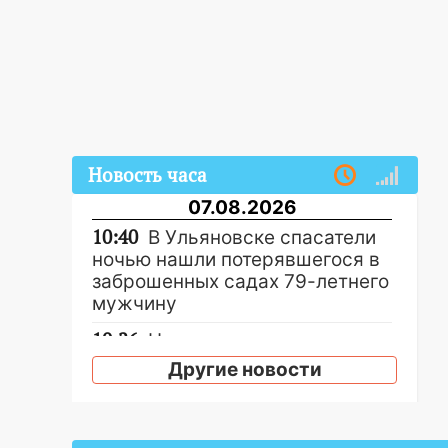
Новость часа
07.08.2026
10:40
В Ульяновске спасатели
ночью нашли потерявшегося в
заброшенных садах 79-летнего
мужчину
10:26
На нескольких улицах
Ульяновска временно
Другие новости
отключили холодную воду
10:14
В Ульяновске двоих
участников коррупционной