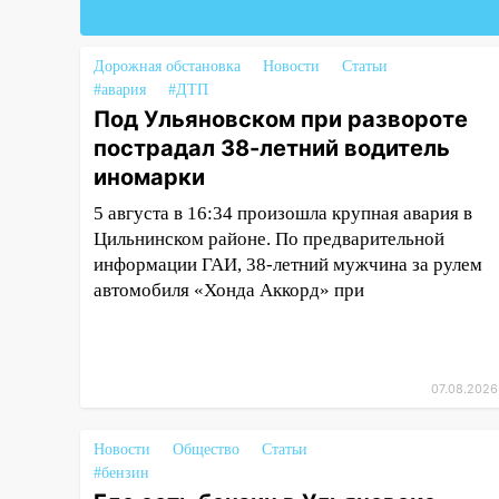
схемы при ЦГКБ отправили в
колонию на 7 и 8 лет
Дорожная обстановка
Новости
Статьи
09:52
Ночью беспилотники
#авария
#ДТП
сбили над соседними
Под Ульяновском при развороте
Татарстаном и Саратовской
пострадал 38-летний водитель
областью
иномарки
09:41
Диана Шурыгина
5 августа в 16:34 произошла крупная авария в
уверовала в Бога в СИЗО
Цильнинском районе. По предварительной
09:35
В Ульяновске директора
информации ГАИ, 38-летний мужчина за рулем
фирмы будут судить за
автомобиля «Хонда Аккорд» при
неуплату налогов на 48 млн
рублей
08:22
Подросток на питбайке
07.08.2026
сбил велосипедистку:
пострадали двое
Новости
Общество
Статьи
07:20
Жара возвращается:
#бензин
ожидается знойный и сухой