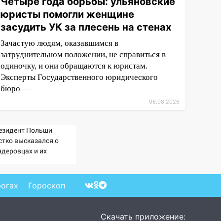
Четыре года борьбы: ульяновские
юристы помогли женщине
засудить УК за плесень на стенах
Зачастую людям, оказавшимся в
затруднительном положении, не справиться в
одиночку, и они обращаются к юристам.
Эксперты Государственного юридического
бюро —
06.08.2026
езидент Польши
стко высказался о
ндеровцах и их
еологии
рогах
Гороскоп
Скачать приложение: