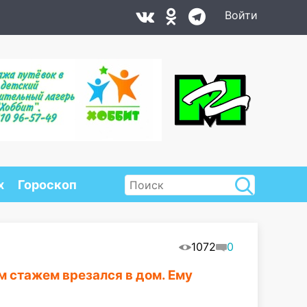
Войти
х
Гороскоп
1072
0
м стажем врезался в дом. Ему