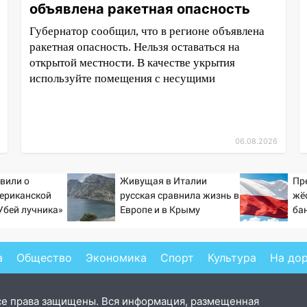
объявлена ракетная опасность
Губернатор сообщил, что в регионе объявлена
ракетная опасность. Нельзя оставаться на
открытой местности. В качестве укрытия
используйте помещения с несущими
06.08.2026
явили о
Живущая в Италии
Пр
ериканской
русская сравнила жизнь в
жё
Убей лучника»
Европе и в Крыму
ба
сии
ид
а
Общество
Экономика
Спорт
Культура
На до
се права защищены. Вся информация, размещенная