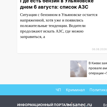
Где есть бензин в Ульяновске
четверг
днем 6 августа: список АЗС
06:00
Под Ульяновском при
Ситуация с бензином в Ульяновске остается
развороте пострадал 38-
напряженной, хотя уже и появились
летний водитель иномарки
положительные тенденции. Водители
продолжают искать АЗС, где можно
05:00
«Каждая пятая женщина
заправиться, а
и каждый второй мужчина в
мире сталкиваются с
алопецией»: врач рассказал,
06.08.2026
чем может быть вызвано
облысение и как с этим
В Киеве за
справиться
провале ам
03:30
Гороскоп на 7 августа:
операции «
пятница принесет прилив
против Рос
творческой энергии и отличные
шансы исправить старые
ЧП
Криминал
Политик
ошибки
06.08.2026
ИНФОРМАЦИОННЫЙ ПОРТАЛ
В