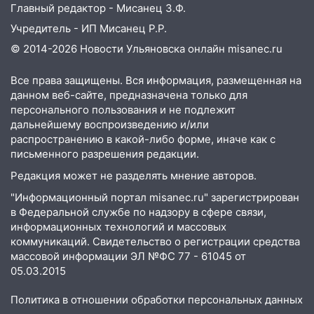
второй мужчина в мире сталкиваются с
Главный редактор - Мисанец З.Ф.
алопецией»: врач рассказал, чем может
Учредитель - ИП Мисанец Р.Р.
быть вызвано облысение и как с этим
© 2014-2026 Новости Ульяновска онлайн
misanec.ru
справиться
03:30
Гороскоп на 7 августа: пятница
Все права защищены. Вся информация, размещенная на
принесет прилив творческой энергии и
данном веб-сайте, предназначена только для
отличные шансы исправить старые
персонального пользования и не подлежит
ошибки
дальнейшему воспроизведению и/или
распространению в какой-либо форме, иначе как с
06.08.2026
письменного разрешения редакции.
23:20
Прогноз погоды на 7 августа в
Редакция может не разделять мнение авторов.
Ульяновской области
"Информационный портал misanec.ru" зарегистрирован
20:04
Ульяновцев приглашают на забег,
в Федеральной службе по надзору в сфере связи,
посвящённый Дню воздушного флота
информационных технологий и массовых
России
коммуникаций. Свидетельство о регистрации средства
массовой информации ЭЛ №ФС 77 - 61045 от
19:12
В Ульяновской области
05.03.2015
руководителя частной компании
наказали за сокрытие прошлого своего
Политика в отношении обработки персональных данных
сотрудник