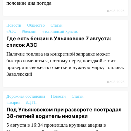
большой фестиваль «Наше время» с
половине дня погода
мотофристайлом и концертом
07.08.2026
«Мураками»
Новости
Общество
Статьи
14:04
Жару смоет ливнями: прогноз
#АЗС
#бензин
#топливный кризис
погоды в Ульяновской области на
Где есть бензин в Ульяновске 7 августа:
выходные 8-9 августа
список АЗС
13:30
В Ульяновске транспортные
Наличие топлива на конкретной заправке может
полицейские проведут акцию «Час
быстро измениться, поэтому перед поездкой стоит
пассажира»
проверять свежесть отметки и нужную марку топлива.
13:20
В Ульяновске за один день
Заволжский
обокрали женщину на пляже и
07.08.2026
подростка в сквере
Дорожная обстановка
Новости
Статьи
13:01
В Димитровграде мужчина
#авария
#ДТП
выбросил из машины страйкбольную
Под Ульяновском при развороте пострадал
гранату: его задержали
38-летний водитель иномарки
12:34
На Ульяновскую область
5 августа в 16:34 произошла крупная авария в
надвигается сильнейшая непогода: град