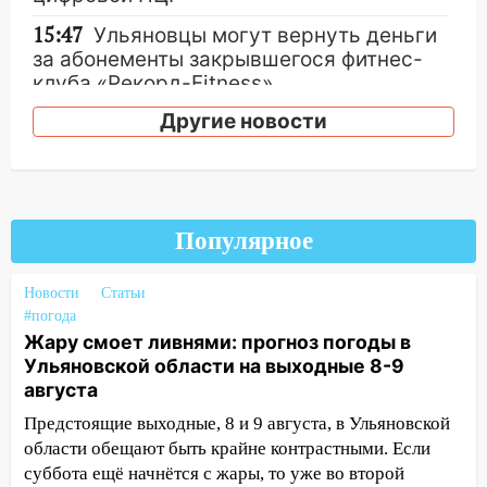
15:47
Ульяновцы могут вернуть деньги
за абонементы закрывшегося фитнес-
клуба «Рекорд-Fitness»
Другие новости
15:34
После вмешательства
прокуратуры в селах Ульяновской
области привели в порядок детские
площадки
15:27
Прокуратура проверяет
Популярное
капремонт школы в селе Кивать
Новости
Статьи
15:08
В Кузоватово после прокурорской
#погода
проверки обновили разметку на
Жару смоет ливнями: прогноз погоды в
пешеходных переходах
Ульяновской области на выходные 8-9
14:40
На проспекте Гая в Ульяновске
августа
запретили остановку автомобилей на
Предстоящие выходные, 8 и 9 августа, в Ульяновской
50-метровом участке
области обещают быть крайне контрастными. Если
14:22
суббота ещё начнётся с жары, то уже во второй
В Новом городе 8 августа пройдет