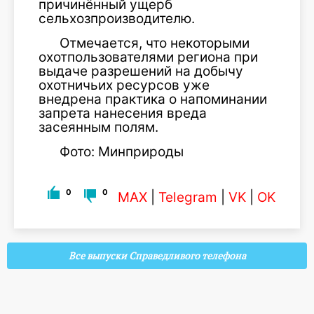
причинённый ущерб
сельхозпроизводителю.
Отмечается, что некоторыми
охотпользователями региона при
выдаче разрешений на добычу
охотничьих ресурсов уже
внедрена практика о напоминании
запрета нанесения вреда
засеянным полям.
Фото: Минприроды
0
0
MAX
|
Telegram
|
VK
|
OK
Все выпуски Справедливого телефона