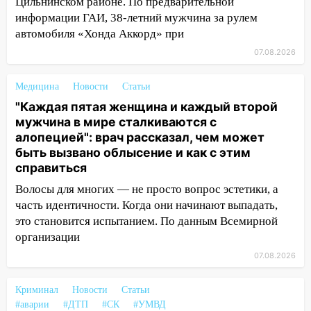
Цильнинском районе. По предварительной
и шквал до 27 м/с
информации ГАИ, 38-летний мужчина за рулем
12:31
Ульяновец хотел купить иномарку
автомобиля «Хонда Аккорд» при
из Европы и потерял 760 тысяч рублей
07.08.2026
12:20
В Чердаклинском районе
Медицина
Новости
Статьи
столкнулись «Лада» и Chevrolet:
пострадал 14-летний подросток
"Каждая пятая женщина и каждый второй
мужчина в мире сталкиваются с
12:00
Где есть бензин в Ульяновске 7
алопецией": врач рассказал, чем может
августа: список АЗС
быть вызвано облысение и как с этим
справиться
11:50
Заснул рядом с ребёнком и
случайно задушил его: суд вынес
Волосы для многих — не просто вопрос эстетики, а
приговор
часть идентичности. Когда они начинают выпадать,
это становится испытанием. По данным Всемирной
11:38
В Ленинском районе пожар
организации
полностью уничтожил дачный дом и
07.08.2026
сарай
11:38
В Госдуме предложили отменить
Криминал
Новости
Статьи
ЕГЭ с 2027 года
#аварии
#ДТП
#СК
#УМВД