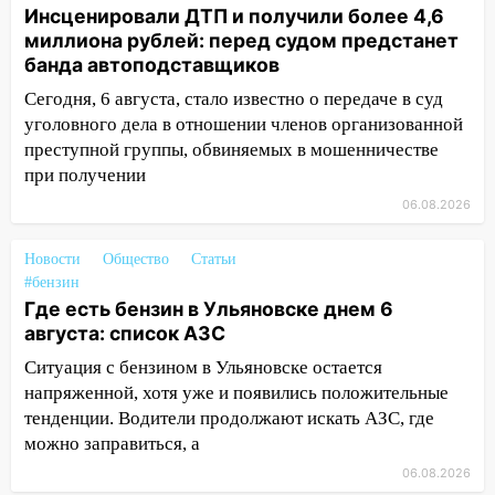
Инсценировали ДТП и получили более 4,6
11:25
В Ульяновске ИИ будет выявлять
миллиона рублей: перед судом предстанет
нарушителей на контейнерных
банда автоподставщиков
площадках
Сегодня, 6 августа, стало известно о передаче в суд
11:20
Ульяновская шахматистка
уголовного дела в отношении членов организованной
Валерия Клейменова выиграла два
преступной группы, обвиняемых в мошенничестве
золота в составе сборной мира
при получении
11:16
В Ульяновске открыли памятную
06.08.2026
доску декабристу Кондратию Рылееву
Новости
Общество
Статьи
10:40
В Ульяновске спасатели ночью
#бензин
нашли потерявшегося в заброшенных
Где есть бензин в Ульяновске днем 6
садах 79-летнего мужчину
августа: список АЗС
10:26
На нескольких улицах Ульяновска
Ситуация с бензином в Ульяновске остается
временно отключили холодную воду
напряженной, хотя уже и появились положительные
тенденции. Водители продолжают искать АЗС, где
10:14
В Ульяновске двоих участников
можно заправиться, а
коррупционной схемы при ЦГКБ
отправили в колонию на 7 и 8 лет
06.08.2026