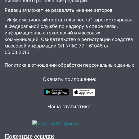
письменного разрешения редакции.
17:05
«Обыск» по видеосвязи: в
Редакция может не разделять мнение авторов.
Ульяновске задержали 19-летнюю
"Информационный портал misanec.ru" зарегистрирован
сообщницу мошенников
в Федеральной службе по надзору в сфере связи,
информационных технологий и массовых
16:12
Едва не перерезал горло: в
коммуникаций. Свидетельство о регистрации средства
Вешкайме посиделки с судимым
массовой информации ЭЛ №ФС 77 - 61045 от
знакомым закончились для женщины
05.03.2015
больницей
Политика в отношении обработки персональных данных
16:06
18-летняя девушка без прав
перевернулась на мопеде и попала в
Скачать приложение:
больницу
15:59
Ульяновец отдал более 14
миллионов рублей за криминальное
покровительство
Наша статистика:
15:32
На «кольце» кроссовер сбил 18-
летнего мопедиста
15:00
В Ульяновске после тройного ДТП
Полезные ссылки