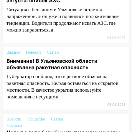
августа: список АЗС
14:26
В Ульяновске ограничат движение
Ситуация с бензином в Ульяновске остается
по улице Ефремова
напряженной, хотя уже и появились положительные
14:23
67% ульяновцев готовы
тенденции. Водители продолжают искать АЗС, где
передумать увольняться, если им
можно заправиться, а
повысят зарплату
06.08.2026
14:01
Инсценировали ДТП и получили
более 4,6 миллиона рублей: перед
Важное
Новости
Статьи
судом предстанет банда
Внимание! В Ульяновской области
автоподставщиков
объявлена ракетная опасность
13:36
В Инзе произошел крупный пожар
Губернатор сообщил, что в регионе объявлена
ракетная опасность. Нельзя оставаться на открытой
13:00
В суде защитили репутацию
местности. В качестве укрытия используйте
мужчины, которого необоснованно
помещения с несущими
обвиняли в жестоком обращении с
06.08.2026
животными
12:28
Миллион на «льготниках»: в
Новости
Общество
Статьи
Ульяновской области перевозчик
#юристы
провернул хитрую схему с чужими