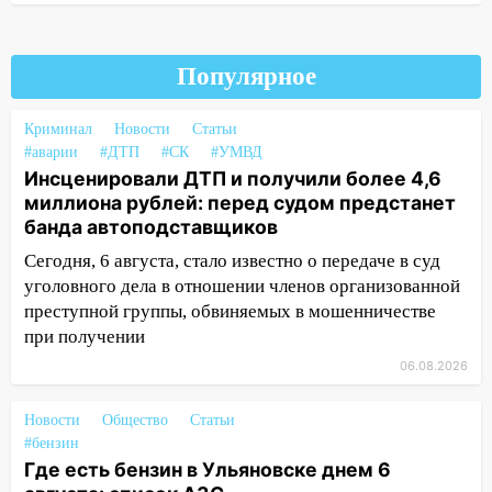
оставил в силе приговор руководству
«УльяновскФармации» за махинации на
3,2 млн рублей
Популярное
16:09
Ветераны легкой атлетики из
Ульяновска успешно выступили на
Криминал
Новости
Статьи
Чемпионате России
#аварии
#ДТП
#СК
#УМВД
16:02
В Ульяновской области убрали
Инсценировали ДТП и получили более 4,6
более 28% площадей зерновых и
миллиона рублей: перед судом предстанет
зернобобовых культур
банда автоподставщиков
Сегодня, 6 августа, стало известно о передаче в суд
15:51
Бросила кирпич в жену брата: в
уголовного дела в отношении членов организованной
Ульяновской области завели дело на
преступной группы, обвиняемых в мошенничестве
агрессивную женщину
при получении
15:47
На улице Радищева сбили
06.08.2026
курьера: крупная авария в Ульяновске
15:15
Проводил до квартиры и ограбил:
Новости
Общество
Статьи
новый кавалер женщины оказался
#бензин
рецидивистом
Где есть бензин в Ульяновске днем 6