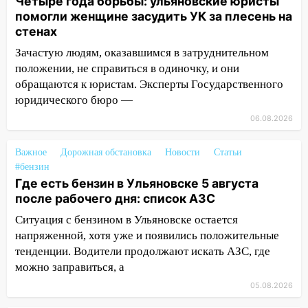
Четыре года борьбы: ульяновские юристы
проездными
помогли женщине засудить УК за плесень на
стенах
12:10
Ульяновский алиментщик накопил
120 тысяч долга
Зачастую людям, оказавшимся в затруднительном
положении, не справиться в одиночку, и они
11:49
Снят режим «Ракетная
обращаются к юристам. Эксперты Государственного
опасность» на территории Ульяновской
юридического бюро —
области
06.08.2026
11:30
Кабмин РФ разрешил до 1 июля
2027 года импорт, выпуск и обращение
Важное
Дорожная обстановка
Новости
Статьи
бензина Евро 2, Евро 3, Евро 4
#бензин
Где есть бензин в Ульяновске 5 августа
11:12
Соцсети: на Рябикова автомобиль
после рабочего дня: список АЗС
врезался в забор
Ситуация с бензином в Ульяновске остается
10:27
Где есть бензин в Ульяновске
напряженной, хотя уже и появились положительные
днем 6 августа: список АЗС
тенденции. Водители продолжают искать АЗС, где
можно заправиться, а
10:16
Внимание! В Ульяновской области
объявлена ракетная опасность
05.08.2026