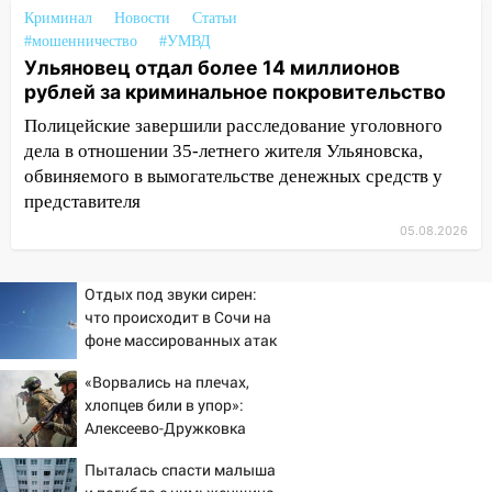
10:00
В Старомайнском районе утонул
Криминал
Новости
Статьи
51-летний мужчина
#мошенничество
#УМВД
Ульяновец отдал более 14 миллионов
09:50
В Ульяновске черный коршун
рублей за криминальное покровительство
застрял в тепловозе
Полицейские завершили расследование уголовного
09:44
Ульяновские спасатели помогли
дела в отношении 35-летнего жителя Ульяновска,
юному велосипедисту на улице
обвиняемого в вымогательстве денежных средств у
Чернышевского
представителя
08:21
В Заволжском районе украли два
05.08.2026
велосипеда
07:18
В Ульяновск идет
Отдых под звуки сирен:
тридцатиградусная жара: какая будет
что происходит в Сочи на
погода в четверг
фоне массированных атак
беспилотников
06:00
Четыре года борьбы: ульяновские
«Ворвались на плечах,
юристы помогли женщине засудить УК
хлопцев били в упор»:
за плесень на стенах
Алексеево-Дружковка
стала могильником для
05:00
Кому 6 августа звезды сулят
Пыталась спасти малыша
«птах Мадьяра»
прибыль, а кому — испытания на