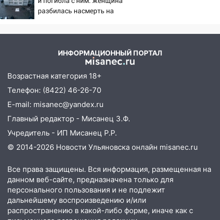
и погибла с ним: женщина
прочность
разбилась насмерть на
глазах у детей 06/08/2026
05.08.2026
– Новости
22:58
Соцсети: на проспекте Тюленева
ДТП с мотоциклистом
ИНФОРМАЦИОННЫЙ ПОРТАЛ
20:22
Мошенники обманули 92-летнюю
Возрастная категория 18+
жительницу Ульяновской области
Телефон: (8422) 46-26-70
19:14
Житель Ульяновской области
E-mail: misanec@yandex.ru
подвез троих незнакомцев на трассе и
Главный редактор - Мисанец З.Ф.
заработал уголовное дело
Учредитель - ИП Мисанец Р.Р.
18:14
Прогноз погоды на 6 августа в
© 2014-2026 Новости Ульяновска онлайн
misanec.ru
Ульяновской области
18:00
Мотофристайл, рок и силовой
Все права защищены. Вся информация, размещенная на
экстрим: в Ульяновске пройдет
данном веб-сайте, предназначена только для
большой фестиваль «Наше время»
персонального пользования и не подлежит
дальнейшему воспроизведению и/или
17:30
Где есть бензин в Ульяновске 5
распространению в какой-либо форме, иначе как с
августа после рабочего дня: список АЗС