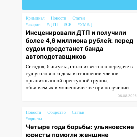
брата: в Ульяновской области
завели дело на агрессивную
женщину
Криминал
Новости
Статьи
#аварии
#ДТП
#СК
#УМВД
15:47
На улице Радищева
Инсценировали ДТП и получили
сбили курьера: крупная авария
более 4,6 миллиона рублей: перед
в Ульяновске
судом предстанет банда
15:15
Проводил до квартиры и
автоподставщиков
ограбил: новый кавалер
Сегодня, 6 августа, стало известно о передаче в
женщины оказался
суд уголовного дела в отношении членов
рецидивистом
организованной преступной группы,
14:26
В Ульяновске ограничат
обвиняемых в мошенничестве при получении
движение по улице Ефремова
06.08.2026
14:23
67% ульяновцев готовы
передумать увольняться, если
Новости
Общество
Статьи
им повысят зарплату
#юристы
Четыре года борьбы: ульяновские
14:01
Инсценировали ДТП и
юристы помогли женщине
получили более 4,6 миллиона