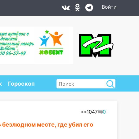
Войти
х
Гороскоп
1047
0
 безлюдном месте, где убил его