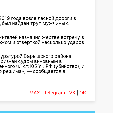
2019 года возле лесной дороги в
 был найден труп мужчины с
жителей назначил жертве встречу в
ожом и отверткой несколько ударов
куратурой Барышского района
признан судом виновным в
ого ч.1 ст.105 УК РФ (убийство), и
го режима», — сообщается в
MAX
|
Telegram
|
VK
|
OK