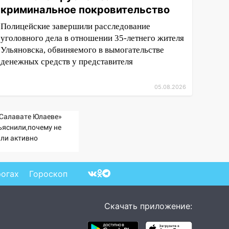
криминальное покровительство
Полицейские завершили расследование
уголовного дела в отношении 35-летнего жителя
Ульяновска, обвиняемого в вымогательстве
денежных средств у представителя
05.08.2026
«Салавате Юлаеве»
ъяснили,почему не
али активно
дписывать игроков в
жсезонье
рогах
Гороскоп
Скачать приложение: