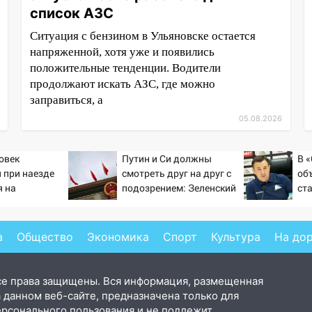
список АЗС
Ситуация с бензином в Ульяновске остается
напряженной, хотя уже и появились
положительные тенденции. Водители
продолжают искать АЗС, где можно
заправиться, а
05.08.2026
овек
Путин и Си должны
В 
 при наезде
смотреть друг на друг с
об
 на
подозрением: Зеленский
ст
в Омске
поставил задачу своим
по
дипломатам
ме
а
Общество
Экономика
Спорт
Культура
На до
се права защищены. Вся информация, размещенная
 данном веб-сайте, предназначена только для
ерсонального пользования и не подлежит