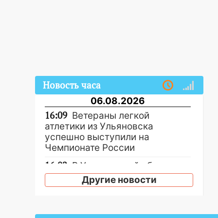
Новость часа
06.08.2026
16:09
Ветераны легкой
атлетики из Ульяновска
успешно выступили на
Чемпионате России
16:02
В Ульяновской области
убрали более 28% площадей
Другие новости
зерновых и зернобобовых
культур
15:51
Бросила кирпич в жену