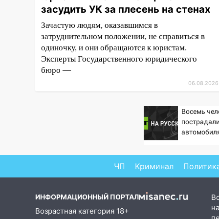
засудить УК за плесень на стенах
рублей: перед судом
предстанет банда
Зачастую людям, оказавшимся в
автоподставщиков
затруднительном положении, не справиться в
13:36
одиночку, и они обращаются к юристам.
В Инзе произошел
крупный пожар
Эксперты Государственного юридического
бюро —
13:00
В суде защитили
06.08.2026
репутацию мужчины, которого
необоснованно обвиняли в
жестоком обращении с
Восемь чел
животными
пострадали
автомобиля
12:28
Миллион на «льготниках»:
пешеходов 
в Ульяновской области
перевозчик провернул хитрую
ЧП
Криминал
Политик
схему с чужими проездными
12:10
Ульяновский алиментщик
ИНФОРМАЦИОННЫЙ ПОРТАЛ
В
накопил 120 тысяч долга
на
Возрастная категория 18+
11:49
Снят режим «Ракетная
п