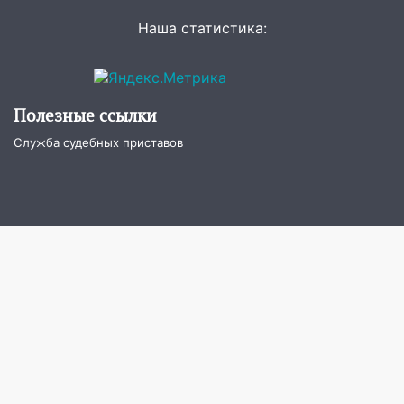
регионе
Наша статистика:
10:00
В Ульяновске дотла сгорел
легковой автомобиль
09:39
В Ульяновске будут судить десять
Полезные ссылки
наркодилеров, снабжавших две области
Служба судебных приставов
09:25
Вынесли приговор дебоширам,
избившим мужчину в трамвае
08:27
Ульяновская полиция получила
один из шести уникальных автомобилей
в России
07:02
Жара отступит: какой будет
погода в Ульяновске днем 5 августа
06:10
Двое мигрантов изнасиловали 13-
летнюю девочку в центре Ульяновска
06:00
Мертвеца выкопали, посадили в