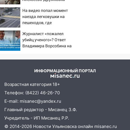
знакомым закончились для женщины
стала могильником для
больницей
На видео попал момент
«птах Мадьяра»
16:06
наезда легковушки на
18-летняя девушка без прав
пешеходов, где
перевернулась на мопеде и попала в
пострадали минимум
больницу
Журналист «пожалел
восемь человек
убийц ученого»? Ответ
15:59
Ульяновец отдал более 14
06/08/2026 – Новости
Владимира Ворсобина на
миллионов рублей за криминальное
отклики читателей
покровительство
15:32
На «кольце» кроссовер сбил 18-
летнего мопедиста
ИНФОРМАЦИОННЫЙ ПОРТАЛ
15:00
В Ульяновске после тройного ДТП
Возрастная категория 18+
госпитализировали 25-летнего байкера
Телефон: (8422) 46-26-70
14:32
На Ульяновскую область
E-mail: misanec@yandex.ru
надвигается жара
Главный редактор - Мисанец З.Ф.
14:08
Пешеход переходил по «зебре»:
Учредитель - ИП Мисанец Р.Р.
подробности серьезной аварии на
© 2014-2026 Новости Ульяновска онлайн
misanec.ru
Фруктовой