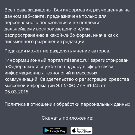
13:30
В Димитровграде на улице
Все права защищены. Вся информация, размещенная на
Трудовой горело здание
данном веб-сайте, предназначена только для
персонального пользования и не подлежит
13:00
Водитель без прав врезался в
дальнейшему воспроизведению и/или
припаркованный автомобиль
распространению в какой-либо форме, иначе как с
письменного разрешения редакции.
12:37
Переезжал «зебру» на
Редакция может не разделять мнение авторов.
велосипеде и попал под колеса
"Информационный портал misanec.ru" зарегистрирован
12:18
Вспыхнул изнутри: в
в Федеральной службе по надзору в сфере связи,
Железнодорожном районе горела дача
информационных технологий и массовых
коммуникаций. Свидетельство о регистрации средства
11:33
В Засвияжье под колёса авто
массовой информации ЭЛ №ФС 77 - 61045 от
попал мужчина
05.03.2015
11:17
В Радищевском районе сгорели
Политика в отношении обработки персональных данных
хозяйственные постройки
11:00
В Канадее горел жилой дом
Скачать приложение:
10:18
Губернатор Ульяновской области:
уничтожено четыре беспилотника в