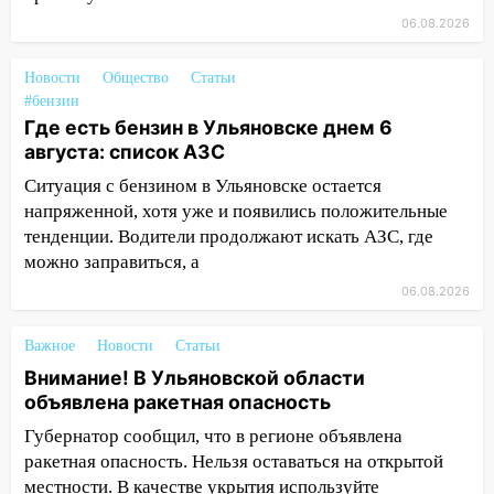
области
06.08.2026
11:30
Кабмин РФ разрешил до 1 июля
2027 года импорт, выпуск и обращение
Новости
Общество
Статьи
бензина Евро 2, Евро 3, Евро 4
#бензин
Где есть бензин в Ульяновске днем 6
11:12
Соцсети: на Рябикова автомобиль
августа: список АЗС
врезался в забор
Ситуация с бензином в Ульяновске остается
10:27
Где есть бензин в Ульяновске
напряженной, хотя уже и появились положительные
днем 6 августа: список АЗС
тенденции. Водители продолжают искать АЗС, где
10:16
Внимание! В Ульяновской области
можно заправиться, а
объявлена ракетная опасность
06.08.2026
10:00
В Старомайнском районе утонул
Важное
Новости
Статьи
51-летний мужчина
Внимание! В Ульяновской области
09:50
В Ульяновске черный коршун
объявлена ракетная опасность
застрял в тепловозе
Губернатор сообщил, что в регионе объявлена
09:44
Ульяновские спасатели помогли
ракетная опасность. Нельзя оставаться на открытой
юному велосипедисту на улице
местности. В качестве укрытия используйте