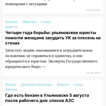
Чернышевского
помещения с несущими
08:21
В Заволжском районе украли два
06.08.2026
велосипеда
Новости
Общество
Статьи
07:18
В Ульяновск идет
#юристы
тридцатиградусная жара: какая будет
Четыре года борьбы: ульяновские юристы
погода в четверг
помогли женщине засудить УК за плесень на
стенах
06:00
Четыре года борьбы: ульяновские
юристы помогли женщине засудить УК
Зачастую людям, оказавшимся в затруднительном
за плесень на стенах
положении, не справиться в одиночку, и они
обращаются к юристам. Эксперты Государственного
05:00
Кому 6 августа звезды сулят
юридического бюро —
прибыль, а кому — испытания на
прочность
06.08.2026
05.08.2026
Важное
Дорожная обстановка
Новости
Статьи
22:58
Соцсети: на проспекте Тюленева
#бензин
ДТП с мотоциклистом
Где есть бензин в Ульяновске 5 августа
после рабочего дня: список АЗС
20:22
Мошенники обманули 92-летнюю