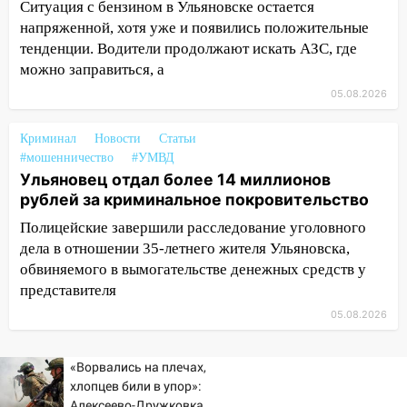
жительницу Ульяновской области
Ситуация с бензином в Ульяновске остается
напряженной, хотя уже и появились положительные
19:14
Житель Ульяновской области
тенденции. Водители продолжают искать АЗС, где
подвез троих незнакомцев на трассе и
можно заправиться, а
заработал уголовное дело
05.08.2026
18:14
Прогноз погоды на 6 августа в
Ульяновской области
Криминал
Новости
Статьи
#мошенничество
#УМВД
18:00
Мотофристайл, рок и силовой
Ульяновец отдал более 14 миллионов
экстрим: в Ульяновске пройдет
рублей за криминальное покровительство
большой фестиваль «Наше время»
Полицейские завершили расследование уголовного
17:30
Где есть бензин в Ульяновске 5
дела в отношении 35-летнего жителя Ульяновска,
августа после рабочего дня: список АЗС
обвиняемого в вымогательстве денежных средств у
представителя
17:05
«Обыск» по видеосвязи: в
Ульяновске задержали 19-летнюю
05.08.2026
сообщницу мошенников
16:12
Едва не перерезал горло: в
«Ворвались на плечах,
Вешкайме посиделки с судимым
хлопцев били в упор»:
Алексеево-Дружковка