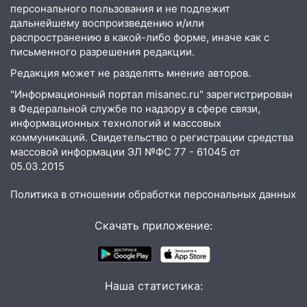
13:22
Упавшие деревья перекрыли
персонального пользования и не подлежит
дороги в Ульяновске: фото
дальнейшему воспроизведению и/или
распространению в какой-либо форме, иначе как с
13:17
Непогода в Ульяновске не
письменного разрешения редакции.
закончится сегодня: сильные ливни
сохранятся 9 августа
Редакция может не разделять мнение авторов.
"Информационный портал misanec.ru" зарегистрирован
13:15
Трижды «брал в долг» без спроса:
в Федеральной службе по надзору в сфере связи,
житель Вешкаймского района похитил у
информационных технологий и массовых
знакомого 191 тысячу рублей
коммуникаций. Свидетельство о регистрации средства
13:14
массовой информации ЭЛ №ФС 77 - 61045 от
Ураган оторвал светофор на
05.03.2015
проспекте Филатова в Ульяновске
13:12
Дерево пробило крышу дома на
Политика в отношении обработки персональных данных
Новгородской в Ульяновске и рухнуло
на электрощит
Скачать приложение:
13:10
В Заволжском районе дерево
упало во дворе
Наша статистика:
13:08
Ураган ударил по Ульяновску:
сорванные крыши, поваленные деревья,