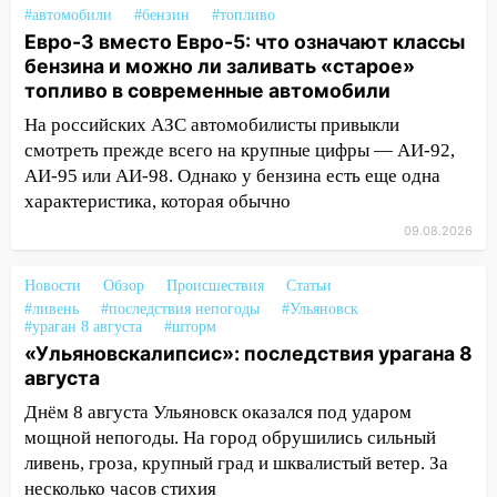
#автомобили
#бензин
#топливо
17:15
В Ульяновской области
Евро-3 вместо Евро-5: что означают классы
ремонтируют девять мостов: один уже
бензина и можно ли заливать «старое»
готов, ещё два — почти завершены
топливо в современные автомобили
17:00
«Ульяновскалипсис»: последствия
На российских АЗС автомобилисты привыкли
урагана 8 августа
смотреть прежде всего на крупные цифры — АИ-92,
16:38
АИ-95 или АИ-98. Однако у бензина есть еще одна
Прогноз погоды в Ульяновской
области на 9 августа
характеристика, которая обычно
09.08.2026
16:34
Из-за мощной непогоды в
Ульяновске отменили фестиваль «Наше
Новости
Обзор
Происшествия
Статьи
время»
#ливень
#последствия непогоды
#Ульяновск
#ураган 8 августа
#шторм
16:17
Мелекесский район первым в
«Ульяновскалипсис»: последствия урагана 8
Ульяновской области намолотил более
августа
100 тысяч тонн зерна
Днём 8 августа Ульяновск оказался под ударом
15:17
В колледжи и техникумы
мощной непогоды. На город обрушились сильный
Ульяновской области подали более 10
ливень, гроза, крупный град и шквалистый ветер. За
тысяч заявлений
несколько часов стихия