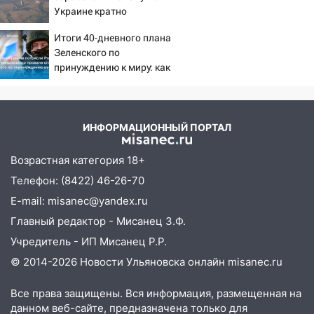
13:59
В Новом городе ураганным
Украине кратно
ветром сорвало опалубку со
увеличилась точность
строящегося дома
Итоги 40-дневного плана
попаданий по объектам
Зеленского по
ВСУ
13:54
В мэрии Ульяновска рассказали,
принуждению к миру: как
как устраняют последствия мощного
ответила Россия, полный
шторма
разбор провала операции
Украины от военкора
13:49
Стихия продолжает крушить
Коца
ИНФОРМАЦИОННЫЙ ПОРТАЛ
Ульяновск: дерево рухнуло на дом на
Орджоникидзе
Возрастная категория 18+
13:47
На Нижней Террасе мощным
Телефон: (8422) 46-26-70
ветром вырвало дерево с корнем
E-mail: misanec@yandex.ru
13:46
Сильный ветер сорвал крышу с
Главный редактор - Мисанец З.Ф.
СТО на проспекте Созидателей
Учредитель - ИП Мисанец Р.Р.
13:35
Непогода продолжает бить по
© 2014-2026 Новости Ульяновска онлайн
misanec.ru
транспорту: в Ульяновске трамвай
сошёл с рельсов
Все права защищены. Вся информация, размещенная на
данном веб-сайте, предназначена только для