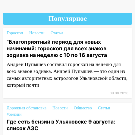
11:00
В Ульяновской области люди в
СНТ сидят без света
Популярное
10:13
Прокуратура подвела итоги
недели в Ульяновской области
Гороскоп
Новости
Статьи
"Благоприятный период для новых
09:18
Из-за ливня заблокировано
начинаний: гороскоп для всех знаков
движение трамваев в Ульяновске
зодиака на неделю с 10 по 16 августа
09:15
Ураган, изнасилование ребенка,
Андрей Пупышев составил гороскоп на неделю для
автоподставы и атака беспилотников:
всех знаков зодиака. Андрей Пупышев — это один из
важные итоги прошедшей недели в
самых авторитетных астрологов Ульяновской области,
Ульяновской области
который почти
08:20
В Ульяновске восстановили
09.08.2026
трамвайную и троллейбусную
инфраструктуру после шторма.
Дорожная обстановка
Новости
Общество
Статьи
#бензин
08:19
Внимание! В Цильнинском районе
Где есть бензин в Ульяновске 9 августа:
пропал 67-летний мужчина
список АЗС