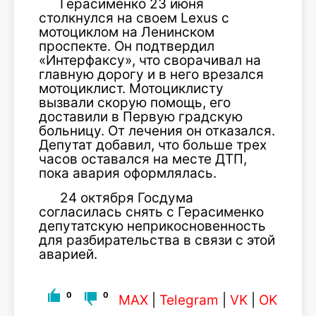
Герасименко 23 июня
столкнулся на своем Lexus с
мотоциклом на Ленинском
проспекте. Он подтвердил
«Интерфаксу», что сворачивал на
главную дорогу и в него врезался
мотоциклист. Мотоциклисту
вызвали скорую помощь, его
доставили в Первую градскую
больницу. От лечения он отказался.
Депутат добавил, что больше трех
часов оставался на месте ДТП,
пока авария оформлялась.
24 октября Госдума
согласилась снять с Герасименко
депутатскую неприкосновенность
для разбирательства в связи с этой
аварией.
0
0
MAX
|
Telegram
|
VK
|
OK