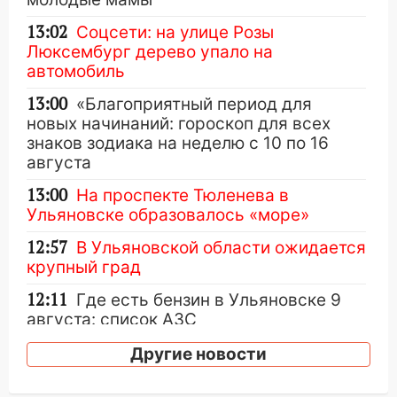
13:02
Соцсети: на улице Розы
Люксембург дерево упало на
автомобиль
13:00
«Благоприятный период для
новых начинаний: гороскоп для всех
знаков зодиака на неделю с 10 по 16
августа
13:00
На проспекте Тюленева в
Ульяновске образовалось «море»
12:57
В Ульяновской области ожидается
крупный град
12:11
Где есть бензин в Ульяновске 9
августа: список АЗС
11:55
Соцсети: светофор упал на
Другие новости
машину во время сильного ливня в
Ульяновске