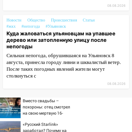
15:04
Фоторепортаж с улиц Ульяновска
08.08.2026
после шторма: поваленные деревья и
затопленные улицы
Новости
Общество
Происшествия
Статьи
#жкх
#непогода
#Ульяновск
14:28
Ураган вырвал остановку на улице
Куда жаловаться ульяновцам на упавшее
Деева в Заволжье
дерево или затопленную улицу после
14:26
Жители Ульяновска сами
непогоды
пытаются расчистить ливнёвки, не
Сильная непогода, обрушившаяся на Ульяновск 8
дождавшись коммунальщиков
августа, принесла городу ливни и шквалистый ветер.
14:16
Шторм продолжает ломать город:
После таких погодных явлений жители могут
на улице Любови Шевцовой рухнул
столкнуться с
светофор
08.08.2026
14:14
Студента из Ульяновска обманули
мошенники под видом преподавателя
Вместо свадьбы –
похороны: отец смотрел
14:12
Куда жаловаться ульяновцам на
на свою мертвую 16-
упавшее дерево или затопленную улицу
летнюю дочь и не мог
после непогоды
«Русский Starlink»
сдержать слезы
заработал? Почему на