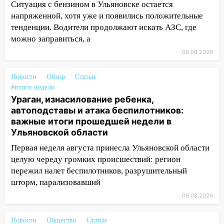
08:11
На Ульяновск снова надвигается
Ситуация с бензином в Ульяновске остается
непогода
напряженной, хотя уже и появились положительные
тенденции. Водители продолжают искать АЗС, где
07:30
Евро-3 вместо Евро-5: что
можно заправиться, а
означают классы бензина и можно ли
заливать «старое» топливо в
09.08.2026
современные автомобили
Новости
Обзор
Статьи
06:30
Какая погода будет в Ульяновской
#итоги недели
области днем 9 августа
Ураган, изнасилование ребенка,
автоподставы и атака беспилотников:
05:05
День, когда всё может
важные итоги прошедшей недели в
измениться: гороскоп на 9 августа —
Ульяновской области
три знака получат шанс, который нельзя
упустить
Первая неделя августа принесла Ульяновской области
целую череду громких происшествий: регион
08.08.2026
пережил налет беспилотников, разрушительный
20:10
Во время урагана в Ульяновске на
шторм, парализовавший
Волге перевернулась лодка
09.08.2026
19:55
В Ульяновске упавшее дерево
заблокировало в машине двух женщин
Новости
Общество
Статьи