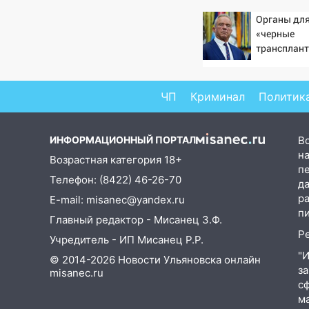
убрали более 28% площадей
зерновых и зернобобовых
Органы для
культур
«черные
трансплант
15:51
Бросила кирпич в жену
извлекали 
брата: в Ульяновской области
пациентов
завели дело на агрессивную
ЧП
Криминал
Политик
женщину
15:47
На улице Радищева
ИНФОРМАЦИОННЫЙ ПОРТАЛ
В
сбили курьера: крупная авария
на
Возрастная категория 18+
в Ульяновске
п
Телефон: (8422) 46-26-70
д
15:15
Проводил до квартиры и
р
E-mail: misanec@yandex.ru
ограбил: новый кавалер
п
женщины оказался
Главный редактор - Мисанец З.Ф.
рецидивистом
Р
Учредитель - ИП Мисанец Р.Р.
"
14:26
В Ульяновске ограничат
© 2014-2026 Новости Ульяновска онлайн
з
движение по улице Ефремова
misanec.ru
с
14:23
67% ульяновцев готовы
м