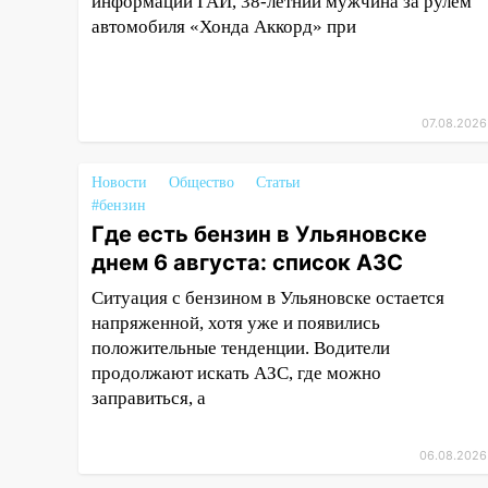
информации ГАИ, 38-летний мужчина за рулем
воздушного флота России
автомобиля «Хонда Аккорд» при
19:12
В Ульяновской области
руководителя частной
компании наказали за сокрытие
прошлого своего сотрудник
07.08.2026
18:02
В Ульяновск едут звезды
баскетбола!
Новости
Общество
Статьи
#бензин
17:08
Ульяновский областной
Где есть бензин в Ульяновске
суд оставил в силе приговор
днем 6 августа: список АЗС
руководству
«УльяновскФармации» за
Ситуация с бензином в Ульяновске остается
махинации на 3,2 млн рублей
напряженной, хотя уже и появились
положительные тенденции. Водители
16:09
Ветераны легкой
продолжают искать АЗС, где можно
атлетики из Ульяновска
заправиться, а
успешно выступили на
Чемпионате России
06.08.2026
16:02
В Ульяновской области