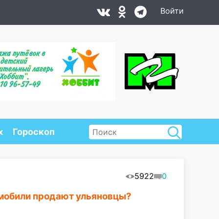
Войти
х
Гороскоп
5922
0
томобили продают ульяновцы?