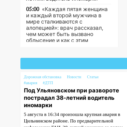
05:00
«Каждая пятая женщина
и каждый второй мужчина в
мире сталкиваются с
алопецией»: врач рассказал,
чем может быть вызвано
облысение и как с этим
справиться
Другие новости
03:30
Гороскоп на 7 августа:
пятница принесет прилив
творческой энергии и отличные
шансы исправить старые
Дорожная обстановка
Новости
Статьи
ошибки
#авария
#ДТП
Под Ульяновском при развороте
06.08.2026
пострадал 38-летний водитель
23:20
Прогноз погоды на 7
иномарки
августа в Ульяновской области
5 августа в 16:34 произошла крупная авария в
20:04
Ульяновцев приглашают
Цильнинском районе. По предварительной
на забег, посвящённый Дню