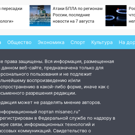
 пересадки
Атаки БПЛА по регионам
Ро
России, последние
чт
ологи»
новости на 7 августа
не
у еще живых
2026: последствия, атаки
са
на склады Wildberries,
состояние пострадавших
а
Общество
Экономика
Спорт
Культура
На до
се права защищены. Вся информация, размещенная
 данном веб-сайте, предназначена только для
ерсонального пользования и не подлежит
альнейшему воспроизведению и/или
аспространению в какой-либо форме, иначе как с
исьменного разрешения редакции.
едакция может не разделять мнение авторов.
Информационный портал misanec.ru"
арегистрирован в Федеральной службе по надзору в
фере связи, информационных технологий и
ассовых коммуникаций. Свидетельство о