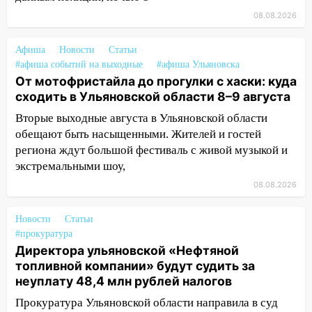
большой фестиваль «Наше время» с
мотофристайлом и концертом
08.08.2026
«Мураками»
Афиша
Новости
Статьи
14:04
Жару смоет ливнями: прогноз
#афиша событий на выходные
#афиша Ульяновска
погоды в Ульяновской области на
От мотофристайла до прогулки с хаски: куда
выходные 8-9 августа
сходить в Ульяновской области 8–9 августа
13:30
В Ульяновске транспортные
Вторые выходные августа в Ульяновской области
полицейские проведут акцию «Час
обещают быть насыщенными. Жителей и гостей
пассажира»
региона ждут большой фестиваль с живой музыкой и
экстремальными шоу,
13:20
В Ульяновске за один день
обокрали женщину на пляже и
08.08.2026
подростка в сквере
Новости
Статьи
13:01
В Димитровграде мужчина
#прокуратура
выбросил из машины страйкбольную
Директора ульяновской «Нефтяной
гранату: его задержали
топливной компании» будут судить за
неуплату 48,4 млн рублей налогов
12:34
На Ульяновскую область
надвигается сильнейшая непогода: град
Прокуратура Ульяновской области направила в суд