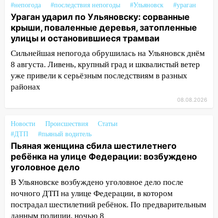
#непогода
#последствия непогоды
#Ульяновск
#ураган
15:47
Ульяновцы могут вернуть деньги
Ураган ударил по Ульяновску: сорванные
за абонементы закрывшегося фитнес-
крыши, поваленные деревья, затопленные
клуба «Рекорд-Fitness»
улицы и остановившиеся трамваи
15:34
После вмешательства
Сильнейшая непогода обрушилась на Ульяновск днём
прокуратуры в селах Ульяновской
8 августа. Ливень, крупный град и шквалистый ветер
области привели в порядок детские
уже привели к серьёзным последствиям в разных
площадки
районах
15:27
Прокуратура проверяет
08.08.2026
капремонт школы в селе Кивать
Новости
Происшествия
Статьи
15:08
В Кузоватово после прокурорской
#ДТП
#пьяный водитель
проверки обновили разметку на
Пьяная женщина сбила шестилетнего
пешеходных переходах
ребёнка на улице Федерации: возбуждено
уголовное дело
14:40
На проспекте Гая в Ульяновске
запретили остановку автомобилей на
В Ульяновске возбуждено уголовное дело после
50-метровом участке
ночного ДТП на улице Федерации, в котором
пострадал шестилетний ребёнок. По предварительным
14:22
В Новом городе 8 августа пройдет
данным полиции, ночью 8