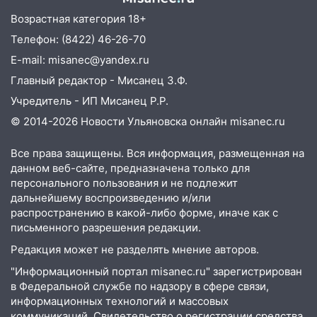
11:25
В Ульяновске ИИ будет выявлять
Возрастная категория 18+
нарушителей на контейнерных
Телефон: (8422) 46-26-70
площадках
E-mail: misanec@yandex.ru
11:20
Ульяновская шахматистка
Главный редактор - Мисанец З.Ф.
Валерия Клейменова выиграла два
золота в составе сборной мира
Учредитель - ИП Мисанец Р.Р.
© 2014-2026 Новости Ульяновска онлайн
misanec.ru
11:16
В Ульяновске открыли памятную
доску декабристу Кондратию Рылееву
Все права защищены. Вся информация, размещенная на
10:40
В Ульяновске спасатели ночью
данном веб-сайте, предназначена только для
нашли потерявшегося в заброшенных
персонального пользования и не подлежит
садах 79-летнего мужчину
дальнейшему воспроизведению и/или
распространению в какой-либо форме, иначе как с
10:26
На нескольких улицах Ульяновска
письменного разрешения редакции.
временно отключили холодную воду
Редакция может не разделять мнение авторов.
10:14
В Ульяновске двоих участников
"Информационный портал misanec.ru" зарегистрирован
коррупционной схемы при ЦГКБ
в Федеральной службе по надзору в сфере связи,
отправили в колонию на 7 и 8 лет
информационных технологий и массовых
коммуникаций. Свидетельство о регистрации средства