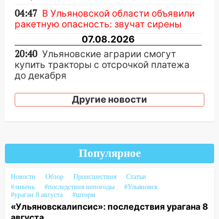
04:47
В Ульяновской области объявили
ракетную опасность: звучат сирены
07.08.2026
20:40
Ульяновские аграрии смогут
купить тракторы с отсрочкой платежа
до декабря
19:34
В следственном управлении
Другие новости
состоялось торжественное
мероприятие, приуроченное к
празднованию Дня сотрудника органов
следствия Российской Федерации
Популярное
19:30
Ульяновцев приглашают
поддержать «Симбирскую чебурашку»
на фестивале «ФормАРТ»
Новости
Обзор
Происшествия
Статьи
#ливень
#последствия непогоды
#Ульяновск
18:11
Ульяновская область стала
#ураган 8 августа
#шторм
пилотным регионом проекта
«Ульяновскалипсис»: последствия урагана 8
«Культурное долголетие»
августа