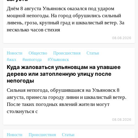
Днём 8 августа Ульяновск оказался под ударом
17:23
Прогноз погоды в Ульяновской
мощной непогоды. На город обрушились сильный
области на 8 августа
ливень, гроза, крупный град и шквалистый ветер. За
17:16
В реанимацию Ульяновской
несколько часов стихия
областной больницы поступили шесть
08.08.2026
новых аппаратов ИВЛ
16:51
В Чердаклинском районе
Новости
Общество
Происшествия
Статьи
ремонтируют дороги, ставят остановки
#жкх
#непогода
#Ульяновск
и проводят новое освещение
Куда жаловаться ульяновцам на упавшее
дерево или затопленную улицу после
16:35
В Ульяновске установили ещё
непогоды
девять бункеров для крупногабаритного
Сильная непогода, обрушившаяся на Ульяновск 8
мусора
августа, принесла городу ливни и шквалистый ветер.
16:26
В Ульяновске бесплатно покажут
После таких погодных явлений жители могут
матч «Волги» под открытым небом
столкнуться с
16:12
В Ульяновском госуниверситете
08.08.2026
разработают отечественный прибор для
цифровой ПЦР
Новости
Происшествия
Статьи