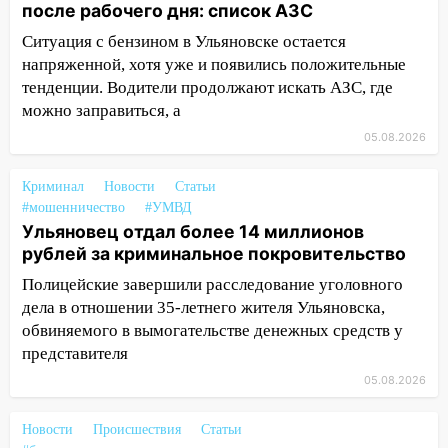
15:00
В Ульяновске после тройного ДТП
после рабочего дня: список АЗС
госпитализировали 25-летнего байкера
Ситуация с бензином в Ульяновске остается
14:32
На Ульяновскую область
напряженной, хотя уже и появились положительные
надвигается жара
тенденции. Водители продолжают искать АЗС, где
можно заправиться, а
14:08
Пешеход переходил по «зебре»:
05.08.2026
подробности серьезной аварии на
Фруктовой
Криминал
Новости
Статьи
13:30
В Димитровграде на улице
#мошенничество
#УМВД
Трудовой горело здание
Ульяновец отдал более 14 миллионов
рублей за криминальное покровительство
13:00
Водитель без прав врезался в
припаркованный автомобиль
Полицейские завершили расследование уголовного
дела в отношении 35-летнего жителя Ульяновска,
12:37
Переезжал «зебру» на
обвиняемого в вымогательстве денежных средств у
велосипеде и попал под колеса
представителя
12:18
Вспыхнул изнутри: в
05.08.2026
Железнодорожном районе горела дача
Новости
Происшествия
Статьи
11:33
В Засвияжье под колёса авто