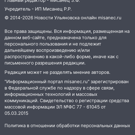
Главный редактор - Мисанец З.Ф.
многоквартирный дом
Учредитель - ИП Мисанец Р.Р.
16:30
Прогноз погоды в Ульяновской
© 2014-2026 Новости Ульяновска онлайн
misanec.ru
области на 5 августа
16:20
В Сурском районе сёла оказались
Все права защищены. Вся информация, размещенная на
не защищены от лесных пожаров
данном веб-сайте, предназначена только для
персонального пользования и не подлежит
16:12
Пуля пробила окно квартиры на
дальнейшему воспроизведению и/или
16-м этаже в Ульяновске
распространению в какой-либо форме, иначе как с
письменного разрешения редакции.
16:10
Прокуратура потребовала
усилить борьбу со свалками в
Редакция может не разделять мнение авторов.
Инзенском районе
"Информационный портал misanec.ru" зарегистрирован
в Федеральной службе по надзору в сфере связи,
16:06
Патриарх Кирилл оценил работу
информационных технологий и массовых
Симбирской епархии
коммуникаций. Свидетельство о регистрации средства
массовой информации ЭЛ №ФС 77 - 61045 от
15:45
Жителям села Тагай больше не
05.03.2015
придётся ездить в райцентр ради сдачи
анализов
Политика в отношении обработки персональных данных
15:30
После жалобы прокурору на