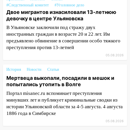
#Следственный комитет
#Уголовное дело
07:02
Жара отступит: какой будет
Двое мигрантов изнасиловали 13-летнюю
погода в Ульяновске днем 5 августа
девочку в центре Ульяновска
06:10
Двое мигрантов изнасиловали 13-
В Ульяновске заключили под стражу двух
летнюю девочку в центре Ульяновска
иностранных граждан в возрасте 20 и 22 лет. Им
предъявлено обвинение в совершении особо тяжкого
06:00
Мертвеца выкопали, посадили в
преступления против 13-летней
мешок и попытались утопить в Волге
05.08.2026
05:30
Астрологи назвали самый
опасный день августа: что ждет каждый
История
Новости
Статьи
знак 5 августа
Мертвеца выкопали, посадили в мешок и
04.08.2026
попытались утопить в Волге
23:27
Прокуратура проверяет
Портал misanec.ru вспоминает преступления
капремонт школы в посёлке Налейка
минувших лет и публикует криминальные сводки из
истории Ульяновской области за 4-5 августа. 4 августа
22:33
Прокуратура проверяет
1886 года в Симбирске
спортивные объекты в Старой Майне
05.08.2026
21:01
Ульяновцев приглашают сдать