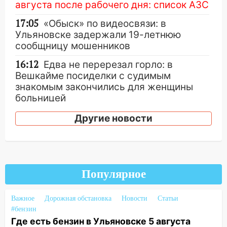
августа после рабочего дня: список АЗС
17:05
«Обыск» по видеосвязи: в
Ульяновске задержали 19-летнюю
сообщницу мошенников
16:12
Едва не перерезал горло: в
Вешкайме посиделки с судимым
знакомым закончились для женщины
больницей
16:06
18-летняя девушка без прав
Другие новости
перевернулась на мопеде и попала в
больницу
15:59
Ульяновец отдал более 14
миллионов рублей за криминальное
Популярное
покровительство
15:32
На «кольце» кроссовер сбил 18-
Важное
Дорожная обстановка
Новости
Статьи
летнего мопедиста
#бензин
Где есть бензин в Ульяновске 5 августа