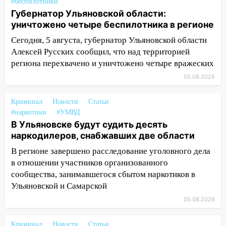
#беспилотники
попал мужчина
Губернатор Ульяновской области:
11:17
уничтожено четыре беспилотника в регионе
В Радищевском районе сгорели
хозяйственные постройки
Сегодня, 5 августа, губернатор Ульяновской области
Алексей Русских сообщил, что над территорией
11:00
В Канадее горел жилой дом
региона перехвачено и уничтожено четыре вражеских
10:18
Губернатор Ульяновской области:
05.08.2026
уничтожено четыре беспилотника в
регионе
Криминал
Новости
Статьи
10:00
#наркотики
В Ульяновске дотла сгорел
#УМВД
В Ульяновске будут судить десять
легковой автомобиль
наркодилеров, снабжавших две области
09:39
В Ульяновске будут судить десять
В регионе завершено расследование уголовного дела
наркодилеров, снабжавших две области
в отношении участников организованного
09:25
Вынесли приговор дебоширам,
сообщества, занимавшегося сбытом наркотиков в
избившим мужчину в трамвае
Ульяновской и Самарской
05.08.2026
08:27
Ульяновская полиция получила
один из шести уникальных автомобилей
в России
Криминал
Новости
Статьи