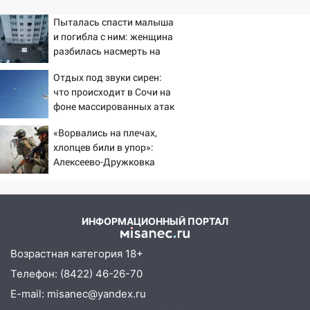
16:12
Пыталась спасти малыша
Едва не перерезал горло: в
и погибла с ним: женщина
Вешкайме посиделки с судимым
разбилась насмерть на
знакомым закончились для женщины
глазах у детей 06/08/2026
больницей
Отдых под звуки сирен:
– Новости
что происходит в Сочи на
16:06
18-летняя девушка без прав
фоне массированных атак
перевернулась на мопеде и попала в
беспилотников
больницу
«Ворвались на плечах,
хлопцев били в упор»:
15:59
Ульяновец отдал более 14
Алексеево-Дружковка
миллионов рублей за криминальное
стала могильником для
покровительство
«птах Мадьяра»
15:32
На «кольце» кроссовер сбил 18-
летнего мопедиста
ИНФОРМАЦИОННЫЙ ПОРТАЛ
15:00
В Ульяновске после тройного ДТП
Возрастная категория 18+
госпитализировали 25-летнего байкера
Телефон: (8422) 46-26-70
14:32
На Ульяновскую область
E-mail: misanec@yandex.ru
надвигается жара