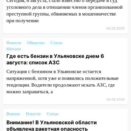
Сегодня, 6 августа, стало известно о передаче в суд
уголовного дела в отношении членов организованной
11:49
Снят режим «Ракетная
преступной группы, обвиняемых в мошенничестве
опасность» на территории Ульяновской
при получении
области
06.08.2026
11:30
Кабмин РФ разрешил до 1 июля
2027 года импорт, выпуск и обращение
Новости
Общество
Статьи
бензина Евро 2, Евро 3, Евро 4
#бензин
Где есть бензин в Ульяновске днем 6
11:12
Соцсети: на Рябикова автомобиль
августа: список АЗС
врезался в забор
Ситуация с бензином в Ульяновске остается
10:27
Где есть бензин в Ульяновске
напряженной, хотя уже и появились положительные
днем 6 августа: список АЗС
тенденции. Водители продолжают искать АЗС, где
10:16
можно заправиться, а
Внимание! В Ульяновской области
объявлена ракетная опасность
06.08.2026
10:00
В Старомайнском районе утонул
Важное
Новости
Статьи
51-летний мужчина
Внимание! В Ульяновской области
09:50
В Ульяновске черный коршун
объявлена ракетная опасность