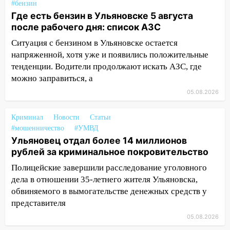
22:58
Соцсети: на проспекте Тюленева
#бензин
ДТП с мотоциклистом
Где есть бензин в Ульяновске 5 августа
после рабочего дня: список АЗС
20:22
Мошенники обманули 92-летнюю
жительницу Ульяновской области
Ситуация с бензином в Ульяновске остается
напряженной, хотя уже и появились положительные
19:14
Житель Ульяновской области
тенденции. Водители продолжают искать АЗС, где
подвез троих незнакомцев на трассе и
можно заправиться, а
заработал уголовное дело
05.08.2026
18:14
Прогноз погоды на 6 августа в
Ульяновской области
Криминал
Новости
Статьи
#мошенничество
#УМВД
18:00
Мотофристайл, рок и силовой
Ульяновец отдал более 14 миллионов
экстрим: в Ульяновске пройдет
рублей за криминальное покровительство
большой фестиваль «Наше время»
Полицейские завершили расследование уголовного
17:30
Где есть бензин в Ульяновске 5
дела в отношении 35-летнего жителя Ульяновска,
августа после рабочего дня: список АЗС
обвиняемого в вымогательстве денежных средств у
представителя
17:05
«Обыск» по видеосвязи: в
Ульяновске задержали 19-летнюю
05.08.2026
сообщницу мошенников