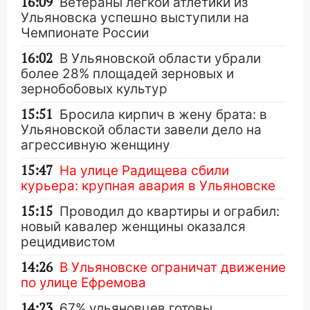
16:09
Ветераны легкой атлетики из
Ульяновска успешно выступили на
Чемпионате России
16:02
В Ульяновской области убрали
более 28% площадей зерновых и
зернобобовых культур
15:51
Бросила кирпич в жену брата: в
Ульяновской области завели дело на
агрессивную женщину
15:47
На улице Радищева сбили
курьера: крупная авария в Ульяновске
15:15
Проводил до квартиры и ограбил:
новый кавалер женщины оказался
рецидивистом
14:26
В Ульяновске ограничат движение
по улице Ефремова
14:23
67% ульяновцев готовы