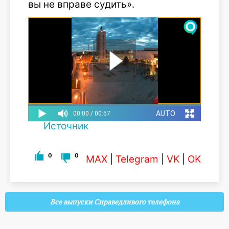
вы не вправе судить».
Источник
0
0
MAX
|
Telegram
|
VK
|
OK
Все выпуски Справедливого телефона