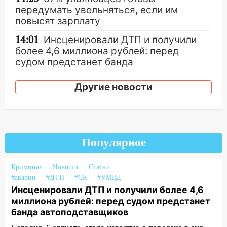
передумать увольняться, если им
повысят зарплату
14:01
Инсценировали ДТП и получили
более 4,6 миллиона рублей: перед
судом предстанет банда
автоподставщиков
Другие новости
13:36
В Инзе произошел крупный пожар
13:00
В суде защитили репутацию
мужчины, которого необоснованно
обвиняли в жестоком обращении с
Популярное
животными
12:28
Миллион на «льготниках»: в
Криминал
Новости
Статьи
Ульяновской области перевозчик
#аварии
#ДТП
#СК
#УМВД
провернул хитрую схему с чужими
Инсценировали ДТП и получили более 4,6
проездными
миллиона рублей: перед судом предстанет
банда автоподставщиков
12:10
Ульяновский алиментщик накопил
120 тысяч долга