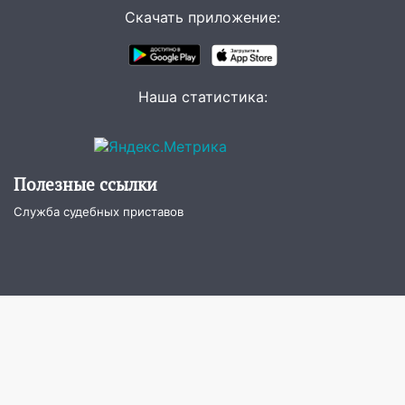
11:00
В Канадее горел жилой дом
Скачать приложение:
10:18
Губернатор Ульяновской области:
уничтожено четыре беспилотника в
регионе
Наша статистика:
10:00
В Ульяновске дотла сгорел
легковой автомобиль
09:39
В Ульяновске будут судить десять
Полезные ссылки
наркодилеров, снабжавших две области
Служба судебных приставов
09:25
Вынесли приговор дебоширам,
избившим мужчину в трамвае
08:27
Ульяновская полиция получила
один из шести уникальных автомобилей
в России
07:02
Жара отступит: какой будет
погода в Ульяновске днем 5 августа