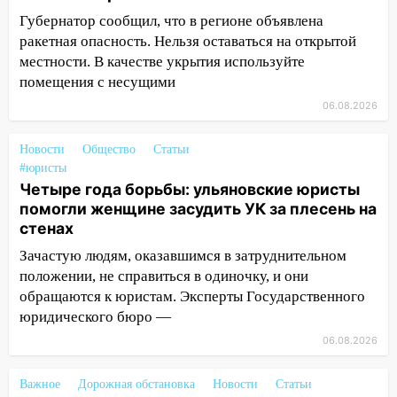
застрял в тепловозе
Губернатор сообщил, что в регионе объявлена
09:44
Ульяновские спасатели помогли
ракетная опасность. Нельзя оставаться на открытой
юному велосипедисту на улице
местности. В качестве укрытия используйте
Чернышевского
помещения с несущими
06.08.2026
08:21
В Заволжском районе украли два
велосипеда
Новости
Общество
Статьи
07:18
В Ульяновск идет
#юристы
тридцатиградусная жара: какая будет
Четыре года борьбы: ульяновские юристы
погода в четверг
помогли женщине засудить УК за плесень на
стенах
06:00
Четыре года борьбы: ульяновские
юристы помогли женщине засудить УК
Зачастую людям, оказавшимся в затруднительном
за плесень на стенах
положении, не справиться в одиночку, и они
обращаются к юристам. Эксперты Государственного
05:00
Кому 6 августа звезды сулят
юридического бюро —
прибыль, а кому — испытания на
06.08.2026
прочность
05.08.2026
Важное
Дорожная обстановка
Новости
Статьи