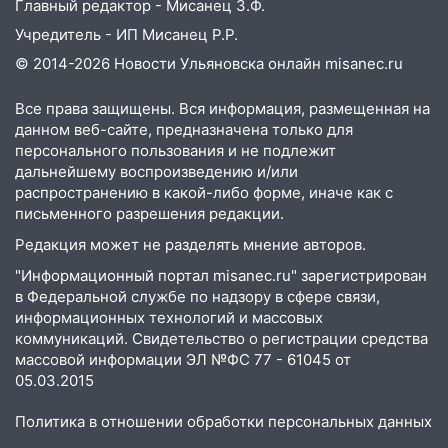
Главный редактор - Мисанец З.Ф.
14:08
Пешеход переходил по «зебре»:
Учредитель - ИП Мисанец Р.Р.
подробности серьезной аварии на
© 2014-2026 Новости Ульяновска онлайн
misanec.ru
Фруктовой
13:30
В Димитровграде на улице
Все права защищены. Вся информация, размещенная на
данном веб-сайте, предназначена только для
Трудовой горело здание
персонального пользования и не подлежит
13:00
Водитель без прав врезался в
дальнейшему воспроизведению и/или
припаркованный автомобиль
распространению в какой-либо форме, иначе как с
письменного разрешения редакции.
12:37
Переезжал «зебру» на
Редакция может не разделять мнение авторов.
велосипеде и попал под колеса
"Информационный портал misanec.ru" зарегистрирован
12:18
Вспыхнул изнутри: в
в Федеральной службе по надзору в сфере связи,
Железнодорожном районе горела дача
информационных технологий и массовых
коммуникаций. Свидетельство о регистрации средства
11:33
В Засвияжье под колёса авто
массовой информации ЭЛ №ФС 77 - 61045 от
попал мужчина
05.03.2015
11:17
В Радищевском районе сгорели
Политика в отношении обработки персональных данных
хозяйственные постройки