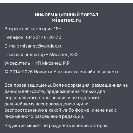
садах 79-летнего мужчину
детство 07/08/2026 –
Новости
10:26
На нескольких улицах Ульяновска
ИНФОРМАЦИОННЫЙ ПОРТАЛ
временно отключили холодную воду
Возрастная категория 18+
10:14
В Ульяновске двоих участников
коррупционной схемы при ЦГКБ
Телефон: (8422) 46-26-70
отправили в колонию на 7 и 8 лет
E-mail: misanec@yandex.ru
09:52
Ночью беспилотники сбили над
Главный редактор - Мисанец З.Ф.
соседними Татарстаном и Саратовской
Учредитель - ИП Мисанец Р.Р.
областью
© 2014-2026 Новости Ульяновска онлайн
misanec.ru
09:41
Диана Шурыгина уверовала в
Бога в СИЗО
Все права защищены. Вся информация, размещенная на
данном веб-сайте, предназначена только для
09:35
В Ульяновске директора фирмы
персонального пользования и не подлежит
будут судить за неуплату налогов на 48
дальнейшему воспроизведению и/или
млн рублей
распространению в какой-либо форме, иначе как с
письменного разрешения редакции.
08:22
Подросток на питбайке сбил
Редакция может не разделять мнение авторов.
велосипедистку: пострадали двое