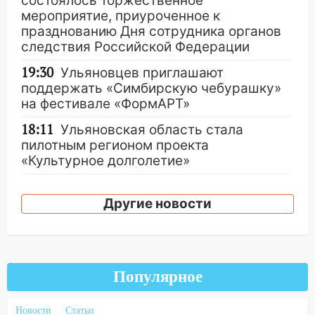
состоялось торжественное
мероприятие, приуроченное к
празднованию Дня сотрудника органов
следствия Российской Федерации
19:30
Ульяновцев приглашают
поддержать «Симбирскую чебурашку»
на фестивале «ФормАРТ»
18:11
Ульяновская область стала
пилотным регионом проекта
«Культурное долголетие»
17:16
В реанимацию Ульяновской
областной больницы поступили шесть
Другие новости
новых аппаратов ИВЛ
16:51
В Чердаклинском районе
ремонтируют дороги, ставят остановки
и проводят новое освещение
Популярное
16:35
В Ульяновске установили ещё
Новости
Статьи