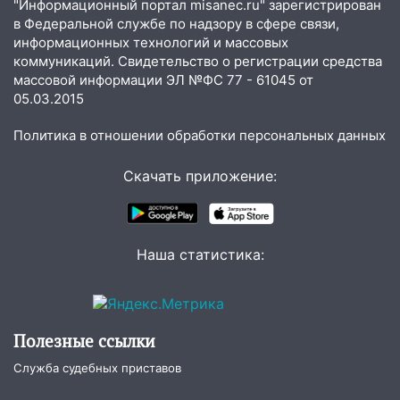
"Информационный портал misanec.ru" зарегистрирован
07:20
Жара возвращается: ожидается
в Федеральной службе по надзору в сфере связи,
знойный и сухой четверг
информационных технологий и массовых
коммуникаций. Свидетельство о регистрации средства
06:00
Под Ульяновском при развороте
массовой информации ЭЛ №ФС 77 - 61045 от
пострадал 38-летний водитель
05.03.2015
иномарки
Политика в отношении обработки персональных данных
05:00
«Каждая пятая женщина и каждый
второй мужчина в мире сталкиваются с
Скачать приложение:
алопецией»: врач рассказал, чем может
быть вызвано облысение и как с этим
справиться
03:30
Гороскоп на 7 августа: пятница
Наша статистика:
принесет прилив творческой энергии и
отличные шансы исправить старые
ошибки
06.08.2026
Полезные ссылки
23:20
Прогноз погоды на 7 августа в
Служба судебных приставов
Ульяновской области