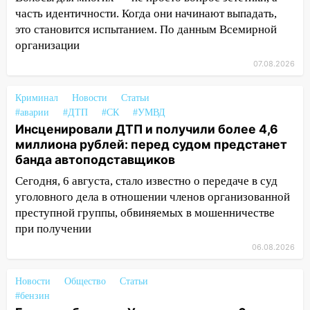
подростка в сквере
часть идентичности. Когда они начинают выпадать,
это становится испытанием. По данным Всемирной
13:01
В Димитровграде мужчина
организации
выбросил из машины страйкбольную
07.08.2026
гранату: его задержали
12:34
На Ульяновскую область
Криминал
Новости
Статьи
надвигается сильнейшая непогода: град
#аварии
#ДТП
#СК
#УМВД
и шквал до 27 м/с
Инсценировали ДТП и получили более 4,6
миллиона рублей: перед судом предстанет
12:31
Ульяновец хотел купить иномарку
банда автоподставщиков
из Европы и потерял 760 тысяч рублей
Сегодня, 6 августа, стало известно о передаче в суд
12:20
В Чердаклинском районе
уголовного дела в отношении членов организованной
столкнулись «Лада» и Chevrolet:
преступной группы, обвиняемых в мошенничестве
пострадал 14-летний подросток
при получении
12:00
Где есть бензин в Ульяновске 7
06.08.2026
августа: список АЗС
Новости
Общество
Статьи
11:50
Заснул рядом с ребёнком и
#бензин
случайно задушил его: суд вынес