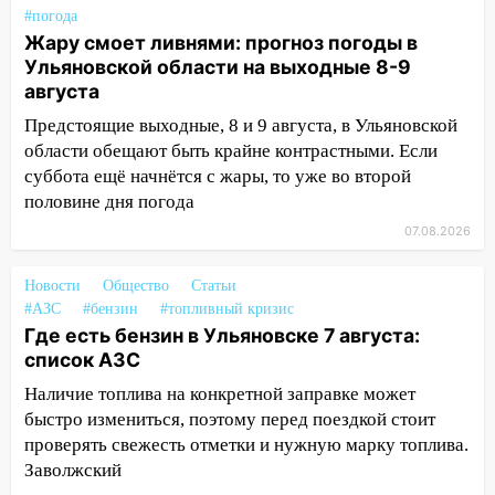
девять бункеров для крупногабаритного
#погода
мусора
Жару смоет ливнями: прогноз погоды в
16:26
В Ульяновске бесплатно покажут
Ульяновской области на выходные 8-9
матч «Волги» под открытым небом
августа
Предстоящие выходные, 8 и 9 августа, в Ульяновской
16:12
В Ульяновском госуниверситете
области обещают быть крайне контрастными. Если
разработают отечественный прибор для
суббота ещё начнётся с жары, то уже во второй
цифровой ПЦР
половине дня погода
15:47
Ульяновцы могут вернуть деньги
07.08.2026
за абонементы закрывшегося фитнес-
клуба «Рекорд-Fitness»
Новости
Общество
Статьи
15:34
После вмешательства
#АЗС
#бензин
#топливный кризис
прокуратуры в селах Ульяновской
Где есть бензин в Ульяновске 7 августа:
области привели в порядок детские
список АЗС
площадки
Наличие топлива на конкретной заправке может
быстро измениться, поэтому перед поездкой стоит
15:27
Прокуратура проверяет
проверять свежесть отметки и нужную марку топлива.
капремонт школы в селе Кивать
Заволжский
15:08
В Кузоватово после прокурорской