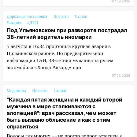
07.08.2026
проверки обновили разметку на
пешеходных переходах
Дорожная обстановка
Новости
Статьи
14:40
На проспекте Гая в Ульяновске
#авария
#ДТП
запретили остановку автомобилей на
Под Ульяновском при развороте пострадал
50-метровом участке
38-летний водитель иномарки
5 августа в 16:34 произошла крупная авария в
14:22
В Новом городе 8 августа пройдет
Цильнинском районе. По предварительной
большой фестиваль «Наше время» с
информации ГАИ, 38-летний мужчина за рулем
мотофристайлом и концертом
автомобиля «Хонда Аккорд» при
«Мураками»
07.08.2026
14:04
Жару смоет ливнями: прогноз
погоды в Ульяновской области на
Медицина
Новости
Статьи
выходные 8-9 августа
"Каждая пятая женщина и каждый второй
13:30
В Ульяновске транспортные
мужчина в мире сталкиваются с
полицейские проведут акцию «Час
алопецией": врач рассказал, чем может
пассажира»
быть вызвано облысение и как с этим
справиться
13:20
В Ульяновске за один день
обокрали женщину на пляже и
Волосы для многих — не просто вопрос эстетики, а