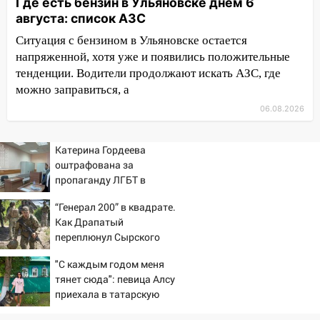
Где есть бензин в Ульяновске днем 6
приговор
августа: список АЗС
11:38
В Ленинском районе пожар
Ситуация с бензином в Ульяновске остается
полностью уничтожил дачный дом и
напряженной, хотя уже и появились положительные
сарай
тенденции. Водители продолжают искать АЗС, где
можно заправиться, а
11:38
В Госдуме предложили отменить
ЕГЭ с 2027 года
06.08.2026
11:25
В Ульяновске ИИ будет выявлять
нарушителей на контейнерных
Катерина Гордеева
оштрафована за
площадках
пропаганду ЛГБТ в
11:20
Ульяновская шахматистка
интернете - Новости на
“Генерал 200” в квадрате.
Валерия Клейменова выиграла два
Вести.ru
Как Драпатый
золота в составе сборной мира
переплюнул Сырского
11:16
В Ульяновске открыли памятную
"С каждым годом меня
доску декабристу Кондратию Рылееву
тянет сюда": певица Алсу
10:40
В Ульяновске спасатели ночью
приехала в татарскую
нашли потерявшегося в заброшенных
деревню, где прошло ее