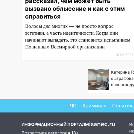
рассказал, чем может быть
16:35
В Ульяновске установили
ещё девять бункеров для
вызвано облысение и как с этим
крупногабаритного мусора
справиться
16:26
В Ульяновске бесплатно
Волосы для многих — не просто вопрос
покажут матч «Волги» под
эстетики, а часть идентичности. Когда они
открытым небом
начинают выпадать, это становится испытанием.
По данным Всемирной организации
16:12
В Ульяновском
госуниверситете разработают
07.08.2026
отечественный прибор для
цифровой ПЦР
Катерина Г
оштрафова
15:47
Ульяновцы могут
пропаганду
вернуть деньги за абонементы
интернете -
закрывшегося фитнес-клуба
Вести.ru
«Рекорд-Fitness»
ЧП
Криминал
Политик
15:34
После вмешательства
прокуратуры в селах
Ульяновской области привели
ИНФОРМАЦИОННЫЙ ПОРТАЛ
В
в порядок детские площадки
на
Возрастная категория 18+