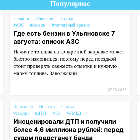
Популярное
Новости
Общество
Статьи
#АЗС
#бензин
#топливный кризис
Где есть бензин в Ульяновске 7
августа: список АЗС
Наличие топлива на конкретной заправке может
быстро измениться, поэтому перед поездкой
стоит проверять свежесть отметки и нужную
марку топлива. Заволжский
07.08.2026
Криминал
Новости
Статьи
#аварии
#ДТП
#СК
#УМВД
Инсценировали ДТП и получили
более 4,6 миллиона рублей: перед
судом предстанет банда