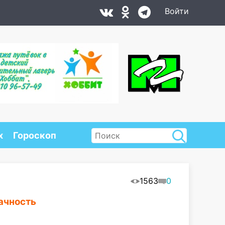
Войти
х
Гороскоп
1563
0
ачность