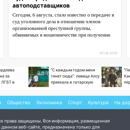
автоподставщиков
Сегодня, 6 августа, стало известно о передаче в
суд уголовного дела в отношении членов
организованной преступной группы,
обвиняемых в мошенничестве при получении
06.08.2026
ордеева
"С каждым годом меня
“Ге
на за
тянет сюда": певица Алсу
Ка
 ЛГБТ в
приехала в татарскую
пе
 Новости на
деревню, где прошло ее
детство 07/08/2026 –
Новости
а
Общество
Экономика
Спорт
Культура
На до
се права защищены. Вся информация, размещенная
 данном веб-сайте, предназначена только для