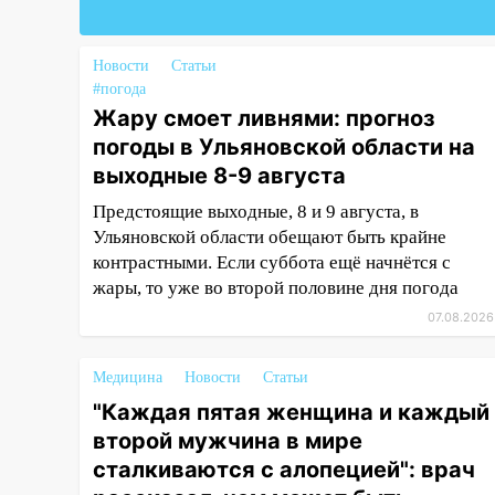
Федерации
19:30
Ульяновцев приглашают
поддержать «Симбирскую
Новости
Статьи
чебурашку» на фестивале
#погода
«ФормАРТ»
Жару смоет ливнями: прогноз
погоды в Ульяновской области на
18:11
Ульяновская область
выходные 8-9 августа
стала пилотным регионом
проекта «Культурное
Предстоящие выходные, 8 и 9 августа, в
долголетие»
Ульяновской области обещают быть крайне
контрастными. Если суббота ещё начнётся с
17:16
В реанимацию
жары, то уже во второй половине дня погода
Ульяновской областной
больницы поступили шесть
07.08.2026
новых аппаратов ИВЛ
Медицина
Новости
Статьи
16:51
В Чердаклинском районе
ремонтируют дороги, ставят
"Каждая пятая женщина и каждый
остановки и проводят новое
второй мужчина в мире
освещение
сталкиваются с алопецией": врач