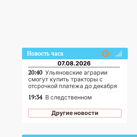
Новость часа
07.08.2026
20:40
Ульяновские аграрии
смогут купить тракторы с
отсрочкой платежа до декабря
19:34
В следственном
управлении состоялось
торжественное мероприятие,
Другие новости
приуроченное к празднованию
Дня сотрудника органов
следствия Российской