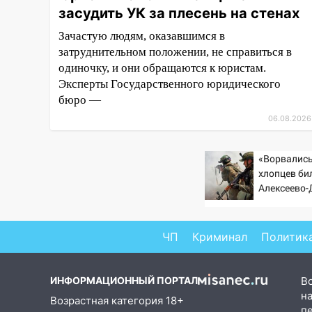
15:47
засудить УК за плесень на стенах
На улице Радищева
сбили курьера: крупная авария
Зачастую людям, оказавшимся в
в Ульяновске
затруднительном положении, не справиться в
15:15
одиночку, и они обращаются к юристам.
Проводил до квартиры и
ограбил: новый кавалер
Эксперты Государственного юридического
женщины оказался
бюро —
рецидивистом
06.08.2026
14:26
В Ульяновске ограничат
движение по улице Ефремова
«Ворвались
хлопцев бил
14:23
67% ульяновцев готовы
Алексеево
передумать увольняться, если
стала моги
им повысят зарплату
«птах Мад
14:01
ЧП
Криминал
Политик
Инсценировали ДТП и
получили более 4,6 миллиона
рублей: перед судом
ИНФОРМАЦИОННЫЙ ПОРТАЛ
В
предстанет банда
на
автоподставщиков
Возрастная категория 18+
п