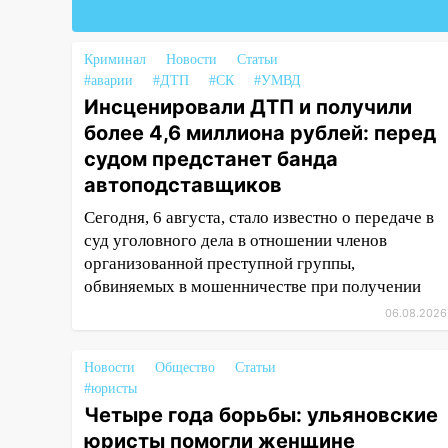
17:08
Ульяновский областной
суд оставил в силе приговор
Криминал
Новости
Статьи
руководству
#аварии
#ДТП
#СК
#УМВД
«УльяновскФармации» за
Инсценировали ДТП и получили
махинации на 3,2 млн рублей
более 4,6 миллиона рублей: перед
16:09
Ветераны легкой
судом предстанет банда
атлетики из Ульяновска
автоподставщиков
успешно выступили на
Сегодня, 6 августа, стало известно о передаче в
Чемпионате России
суд уголовного дела в отношении членов
16:02
В Ульяновской области
организованной преступной группы,
убрали более 28% площадей
обвиняемых в мошенничестве при получении
зерновых и зернобобовых
06.08.2026
культур
15:51
Бросила кирпич в жену
Новости
Общество
Статьи
брата: в Ульяновской области
#юристы
завели дело на агрессивную
Четыре года борьбы: ульяновские
женщину
юристы помогли женщине