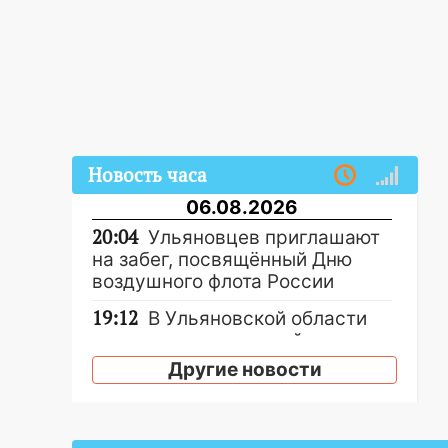
Новость часа
06.08.2026
20:04
Ульяновцев приглашают
на забег, посвящённый Дню
воздушного флота России
19:12
В Ульяновской области
руководителя частной
компании наказали за сокрытие
Другие новости
прошлого своего сотрудник
18:02
В Ульяновск едут звезды
баскетбола!