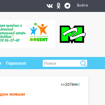
Войти
х
Гороскоп
2074
0
йден живым