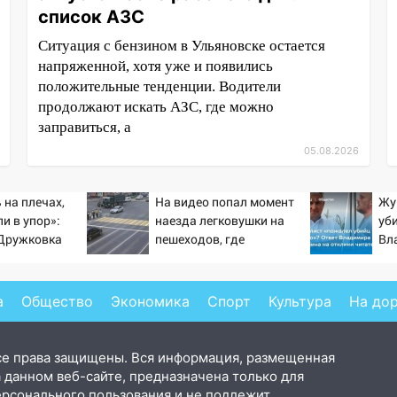
список АЗС
Ситуация с бензином в Ульяновске остается
напряженной, хотя уже и появились
положительные тенденции. Водители
продолжают искать АЗС, где можно
заправиться, а
05.08.2026
 на плечах,
На видео попал момент
Жу
и в упор»:
наезда легковушки на
уб
-Дружковка
пешеходов, где
Вл
льником для
пострадали минимум
от
ьяра»
восемь человек
06/08/2026 – Новости
а
Общество
Экономика
Спорт
Культура
На до
се права защищены. Вся информация, размещенная
 данном веб-сайте, предназначена только для
ерсонального пользования и не подлежит