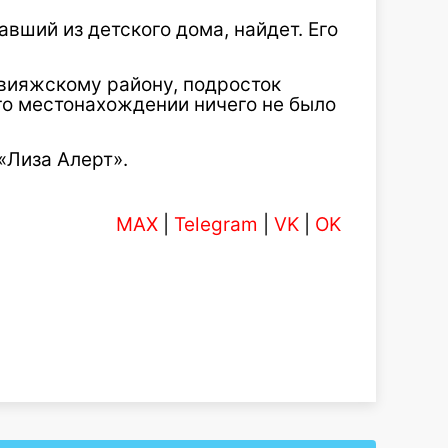
вший из детского дома, найдет. Его
вияжскому району, подросток
его местонахождении ничего не было
«Лиза Алерт».
MAX
|
Telegram
|
VK
|
OK