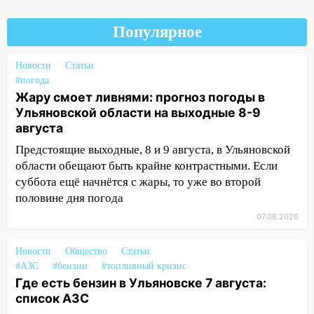
12:20
В Чердаклинском районе
столкнулись «Лада» и Chevrolet:
Популярное
пострадал 14-летний подросток
12:00
Где есть бензин в Ульяновске 7
Новости
Статьи
августа: список АЗС
#погода
Жару смоет ливнями: прогноз погоды в
11:50
Заснул рядом с ребёнком и
Ульяновской области на выходные 8-9
случайно задушил его: суд вынес
августа
приговор
Предстоящие выходные, 8 и 9 августа, в Ульяновской
11:38
В Ленинском районе пожар
области обещают быть крайне контрастными. Если
полностью уничтожил дачный дом и
суббота ещё начнётся с жары, то уже во второй
сарай
половине дня погода
11:38
В Госдуме предложили отменить
07.08.2026
ЕГЭ с 2027 года
Новости
Общество
Статьи
11:25
В Ульяновске ИИ будет выявлять
#АЗС
#бензин
#топливный кризис
нарушителей на контейнерных
Где есть бензин в Ульяновске 7 августа:
площадках
список АЗС
11:20
Ульяновская шахматистка