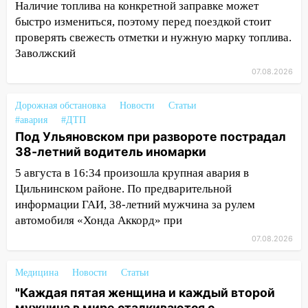
Наличие топлива на конкретной заправке может
Валерия Клейменова выиграла два
быстро измениться, поэтому перед поездкой стоит
золота в составе сборной мира
проверять свежесть отметки и нужную марку топлива.
11:16
Заволжский
В Ульяновске открыли памятную
доску декабристу Кондратию Рылееву
07.08.2026
10:40
В Ульяновске спасатели ночью
Дорожная обстановка
Новости
Статьи
нашли потерявшегося в заброшенных
#авария
#ДТП
садах 79-летнего мужчину
Под Ульяновском при развороте пострадал
10:26
На нескольких улицах Ульяновска
38-летний водитель иномарки
временно отключили холодную воду
5 августа в 16:34 произошла крупная авария в
Цильнинском районе. По предварительной
10:14
В Ульяновске двоих участников
информации ГАИ, 38-летний мужчина за рулем
коррупционной схемы при ЦГКБ
автомобиля «Хонда Аккорд» при
отправили в колонию на 7 и 8 лет
07.08.2026
09:52
Ночью беспилотники сбили над
соседними Татарстаном и Саратовской
Медицина
Новости
Статьи
областью
"Каждая пятая женщина и каждый второй
09:41
Диана Шурыгина уверовала в
мужчина в мире сталкиваются с