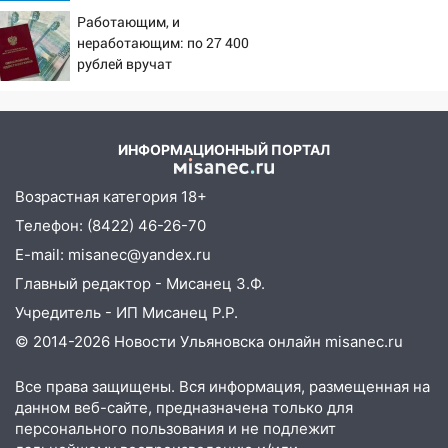
Причины, источник,
оставил в силе приговор руководству
Работающим, и
откуда был громкий
«УльяновскФармации» за махинации на
неработающим: по 27 400
хлопок
3,2 млн рублей
рублей вручат
пенсионерам в сентябре -
16:09
Ветераны легкой атлетики из
PrimaMedia.ru
Ульяновска успешно выступили на
Чемпионате России
ИНФОРМАЦИОННЫЙ ПОРТАЛ
16:02
В Ульяновской области убрали
более 28% площадей зерновых и
Возрастная категория 18+
зернобобовых культур
Телефон: (8422) 46-26-70
15:51
Бросила кирпич в жену брата: в
E-mail: misanec@yandex.ru
Ульяновской области завели дело на
Главный редактор - Мисанец З.Ф.
агрессивную женщину
Учредитель - ИП Мисанец Р.Р.
15:47
На улице Радищева сбили
© 2014-2026 Новости Ульяновска онлайн
misanec.ru
курьера: крупная авария в Ульяновске
Все права защищены. Вся информация, размещенная на
15:15
Проводил до квартиры и ограбил:
данном веб-сайте, предназначена только для
новый кавалер женщины оказался
персонального пользования и не подлежит
рецидивистом