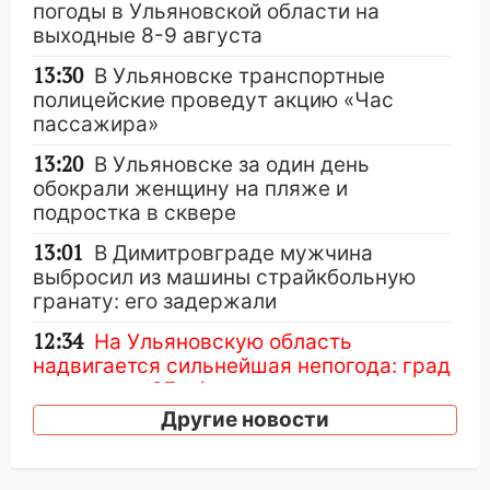
погоды в Ульяновской области на
выходные 8-9 августа
13:30
В Ульяновске транспортные
полицейские проведут акцию «Час
пассажира»
13:20
В Ульяновске за один день
обокрали женщину на пляже и
подростка в сквере
13:01
В Димитровграде мужчина
выбросил из машины страйкбольную
гранату: его задержали
12:34
На Ульяновскую область
надвигается сильнейшая непогода: град
и шквал до 27 м/с
Другие новости
12:31
Ульяновец хотел купить иномарку
из Европы и потерял 760 тысяч рублей