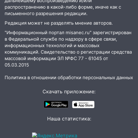
дальнейшему воспроизведению и/или
распространению в какой-либо форме, иначе как с
14:26
В Ульяновске ограничат движение
письменного разрешения редакции.
по улице Ефремова
Редакция может не разделять мнение авторов.
14:23
67% ульяновцев готовы
"Информационный портал misanec.ru" зарегистрирован
передумать увольняться, если им
в Федеральной службе по надзору в сфере связи,
повысят зарплату
информационных технологий и массовых
14:01
Инсценировали ДТП и получили
коммуникаций. Свидетельство о регистрации средства
более 4,6 миллиона рублей: перед
массовой информации ЭЛ №ФС 77 - 61045 от
судом предстанет банда
05.03.2015
автоподставщиков
Политика в отношении обработки персональных данных
13:36
В Инзе произошел крупный пожар
Скачать приложение:
13:00
В суде защитили репутацию
мужчины, которого необоснованно
обвиняли в жестоком обращении с
животными
Наша статистика:
12:28
Миллион на «льготниках»: в
Ульяновской области перевозчик