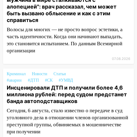
Бога в СИЗО
алопецией": врач рассказал, чем может
быть вызвано облысение и как с этим
09:35
В Ульяновске директора фирмы
справиться
будут судить за неуплату налогов на 48
млн рублей
Волосы для многих — не просто вопрос эстетики, а
часть идентичности. Когда они начинают выпадать,
08:22
Подросток на питбайке сбил
это становится испытанием. По данным Всемирной
велосипедистку: пострадали двое
организации
07:20
Жара возвращается: ожидается
07.08.2026
знойный и сухой четверг
Криминал
Новости
Статьи
06:00
Под Ульяновском при развороте
#аварии
#ДТП
#СК
#УМВД
пострадал 38-летний водитель
Инсценировали ДТП и получили более 4,6
иномарки
миллиона рублей: перед судом предстанет
05:00
банда автоподставщиков
«Каждая пятая женщина и каждый
второй мужчина в мире сталкиваются с
Сегодня, 6 августа, стало известно о передаче в суд
алопецией»: врач рассказал, чем может
уголовного дела в отношении членов организованной
быть вызвано облысение и как с этим
преступной группы, обвиняемых в мошенничестве
справиться
при получении