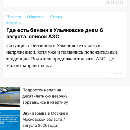
03:30
Гороскоп на 7 августа: пятница
06.08.2026
принесет прилив творческой энергии и
отличные шансы исправить старые
Новости
Общество
Статьи
ошибки
#бензин
Где есть бензин в Ульяновске днем 6
06.08.2026
августа: список АЗС
23:20
Прогноз погоды на 7 августа в
Ульяновской области
Ситуация с бензином в Ульяновске остается
напряженной, хотя уже и появились положительные
20:04
Ульяновцев приглашают на забег,
тенденции. Водители продолжают искать АЗС, где
посвящённый Дню воздушного флота
можно заправиться, а
России
06.08.2026
19:12
В Ульяновской области
руководителя частной компании
Подросток напал на
наказали за сокрытие прошлого своего
десятилетнюю девочку,
сотрудник
ворвавшись в квартиру
18:02
В Ульяновск едут звезды
Звук взрыва в Москве и
баскетбола!
Московской области 7
августа 2026 года:
17:08
Ульяновский областной суд