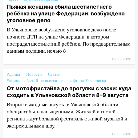
Новгородской в Ульяновске и рухнуло
Пьяная женщина сбила шестилетнего
на электрощит
ребёнка на улице Федерации: возбуждено
13:10
В Заволжском районе дерево
уголовное дело
упало во дворе
В Ульяновске возбуждено уголовное дело после
13:08
Ураган ударил по Ульяновску:
ночного ДТП на улице Федерации, в котором
сорванные крыши, поваленные деревья,
пострадал шестилетний ребёнок. По предварительным
затопленные улицы и остановившиеся
данным полиции, ночью 8
трамваи
08.08.2026
12:17
Ульяновск накрыл крупный град:
Афиша
после ливня город снова уходит под
Новости
Статьи
#афиша событий на выходные
#афиша Ульяновска
воду
От мотофристайла до прогулки с хаски: куда
12:12
Прокуратура взяла на контроль
сходить в Ульяновской области 8–9 августа
ДТП с шестилетним ребёнком на улице
Вторые выходные августа в Ульяновской области
Федерации
обещают быть насыщенными. Жителей и гостей
12:01
Пьяная женщина сбила
региона ждут большой фестиваль с живой музыкой и
шестилетнего ребёнка на улице
экстремальными шоу,
Федерации: возбуждено уголовное дело
08.08.2026