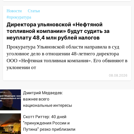
11:16
В Ульяновске ищут 37-летнего
Новости
мужчину, пропавшего ещё 19 июля
Статьи
#прокуратура
10:30
От мотофристайла до прогулки с
Директора ульяновской «Нефтяной
хаски: куда сходить в Ульяновской
топливной компании» будут судить за
области 8–9 августа
неуплату 48,4 млн рублей налогов
10:11
Прокуратура Ульяновской области направила в суд
Директора ульяновской
«Нефтяной топливной компании» будут
уголовное дело в отношении 48-летнего директора
судить за неуплату 48,4 млн рублей
ООО «Нефтяная топливная компания». Его обвиняют в
налогов
уклонении от
08.08.2026
09:28
Дети на дорогах: пострадали
велосипедисты, мотоциклисты и
пешеходы. Обзор крупных аварий в
Дмитрий Медведев:
Ульяновской области
важнее всего
национальные интересы
08:30
Поджог со свечой, 16 сгоревших
России
домов и выстрел за водку
Скотт Риттер: 40 дней
"принуждения России и
07:50
Какая погоды будет днем 8
Путина" резко приблизили
августа