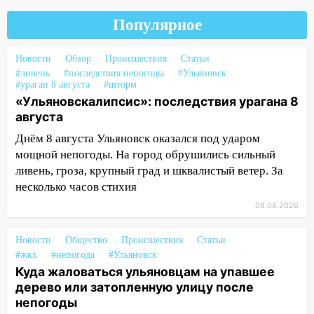
14:14
Студента из Ульяновска обманули
Популярное
мошенники под видом преподавателя
14:12
Куда жаловаться ульяновцам на
Новости
Обзор
Происшествия
Статьи
упавшее дерево или затопленную улицу
#ливень
#последствия непогоды
#Ульяновск
после непогоды
#ураган 8 августа
#шторм
«Ульяновскалипсис»: последствия урагана 8
13:59
В Новом городе ураганным
августа
ветром сорвало опалубку со
строящегося дома
Днём 8 августа Ульяновск оказался под ударом
мощной непогоды. На город обрушились сильный
13:54
В мэрии Ульяновска рассказали,
ливень, гроза, крупный град и шквалистый ветер. За
как устраняют последствия мощного
несколько часов стихия
шторма
08.08.2026
13:49
Стихия продолжает крушить
Ульяновск: дерево рухнуло на дом на
Новости
Общество
Происшествия
Статьи
Орджоникидзе
#жкх
#непогода
#Ульяновск
Куда жаловаться ульяновцам на упавшее
13:47
На Нижней Террасе мощным
дерево или затопленную улицу после
ветром вырвало дерево с корнем
непогоды