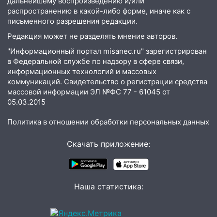
празднованию Дня сотрудника органов
дальнейшему воспроизведению и/или
следствия Российской Федерации
распространению в какой-либо форме, иначе как с
письменного разрешения редакции.
19:30
Ульяновцев приглашают
Редакция может не разделять мнение авторов.
поддержать «Симбирскую чебурашку»
на фестивале «ФормАРТ»
"Информационный портал misanec.ru" зарегистрирован
в Федеральной службе по надзору в сфере связи,
18:11
Ульяновская область стала
информационных технологий и массовых
пилотным регионом проекта
коммуникаций. Свидетельство о регистрации средства
«Культурное долголетие»
массовой информации ЭЛ №ФС 77 - 61045 от
05.03.2015
17:23
Прогноз погоды в Ульяновской
области на 8 августа
Политика в отношении обработки персональных данных
17:16
В реанимацию Ульяновской
Скачать приложение:
областной больницы поступили шесть
новых аппаратов ИВЛ
16:51
В Чердаклинском районе
ремонтируют дороги, ставят остановки
Наша статистика:
и проводят новое освещение
16:35
В Ульяновске установили ещё