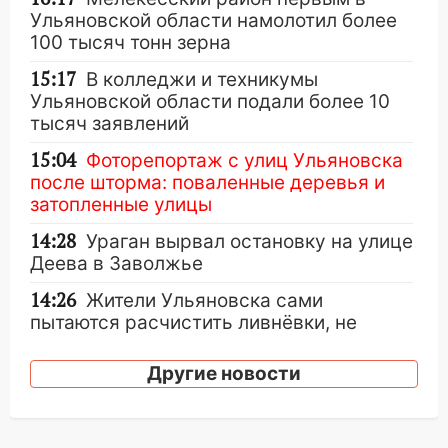
Ульяновской области намолотил более
100 тысяч тонн зерна
15:17
В колледжи и техникумы
Ульяновской области подали более 10
тысяч заявлений
15:04
Фоторепортаж с улиц Ульяновска
после шторма: поваленные деревья и
затопленные улицы
14:28
Ураган вырвал остановку на улице
Деева в Заволжье
14:26
Жители Ульяновска сами
пытаются расчистить ливнёвки, не
дождавшись коммунальщиков
Другие новости
14:16
Шторм продолжает ломать город:
на улице Любови Шевцовой рухнул
светофор