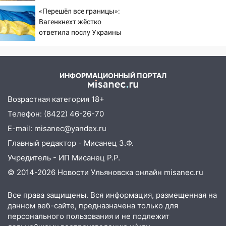
крах режима Зеленского
«Перешёл все границы»:
06:45
Императорский мост в
Вагенкнехт жёстко
Ульяновске останется закрытым до
ответила послу Украины
утра 10 августа
05:18
Судьба готовит сюрприз: гороскоп
на 8 августа — кому повезет с
ИНФОРМАЦИОННЫЙ ПОРТАЛ
деньгами, а кого ждет неожиданная
встреча
Возрастная категория 18+
04:47
В Ульяновской области объявили
Телефон: (8422) 46-26-70
ракетную опасность: звучат сирены
E-mail: misanec@yandex.ru
07.08.2026
Главный редактор - Мисанец З.Ф.
20:40
Ульяновские аграрии смогут
Учредитель - ИП Мисанец Р.Р.
купить тракторы с отсрочкой платежа
© 2014-2026 Новости Ульяновска онлайн
misanec.ru
до декабря
19:34
В следственном управлении
Все права защищены. Вся информация, размещенная на
состоялось торжественное
данном веб-сайте, предназначена только для
мероприятие, приуроченное к
персонального пользования и не подлежит