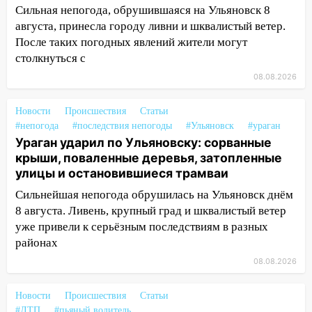
13:46
Сильный ветер сорвал крышу с
Сильная непогода, обрушившаяся на Ульяновск 8
СТО на проспекте Созидателей
августа, принесла городу ливни и шквалистый ветер.
После таких погодных явлений жители могут
13:35
Непогода продолжает бить по
столкнуться с
транспорту: в Ульяновске трамвай
сошёл с рельсов
08.08.2026
13:22
Упавшие деревья перекрыли
Новости
Происшествия
Статьи
дороги в Ульяновске: фото
#непогода
#последствия непогоды
#Ульяновск
#ураган
Ураган ударил по Ульяновску: сорванные
13:17
Непогода в Ульяновске не
крыши, поваленные деревья, затопленные
закончится сегодня: сильные ливни
улицы и остановившиеся трамваи
сохранятся 9 августа
Сильнейшая непогода обрушилась на Ульяновск днём
13:15
Трижды «брал в долг» без спроса:
8 августа. Ливень, крупный град и шквалистый ветер
житель Вешкаймского района похитил у
уже привели к серьёзным последствиям в разных
знакомого 191 тысячу рублей
районах
13:14
Ураган оторвал светофор на
08.08.2026
проспекте Филатова в Ульяновске
13:12
Новости
Дерево пробило крышу дома на
Происшествия
Статьи
#ДТП
#пьяный водитель