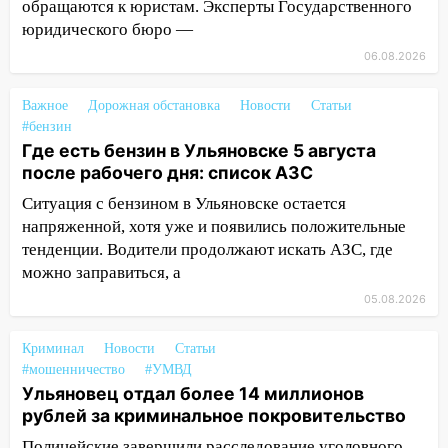
обращаются к юристам. Эксперты Государственного
120 тысяч долга
юридического бюро —
11:49
Снят режим «Ракетная
06.08.2026
опасность» на территории Ульяновской
области
Важное
Дорожная обстановка
Новости
Статьи
#бензин
11:30
Кабмин РФ разрешил до 1 июля
Где есть бензин в Ульяновске 5 августа
2027 года импорт, выпуск и обращение
после рабочего дня: список АЗС
бензина Евро 2, Евро 3, Евро 4
Ситуация с бензином в Ульяновске остается
11:12
Соцсети: на Рябикова автомобиль
напряженной, хотя уже и появились положительные
врезался в забор
тенденции. Водители продолжают искать АЗС, где
можно заправиться, а
10:27
Где есть бензин в Ульяновске
днем 6 августа: список АЗС
05.08.2026
10:16
Внимание! В Ульяновской области
Криминал
Новости
Статьи
объявлена ракетная опасность
#мошенничество
#УМВД
10:00
Ульяновец отдал более 14 миллионов
В Старомайнском районе утонул
рублей за криминальное покровительство
51-летний мужчина
Полицейские завершили расследование уголовного