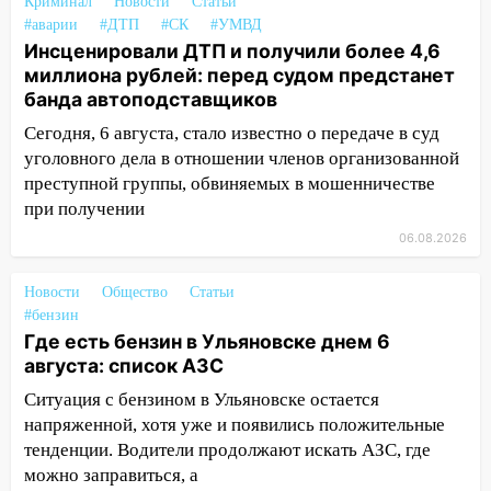
Криминал
Новости
Статьи
16:09
Ветераны легкой атлетики из
#аварии
#ДТП
#СК
#УМВД
Ульяновска успешно выступили на
Инсценировали ДТП и получили более 4,6
Чемпионате России
миллиона рублей: перед судом предстанет
банда автоподставщиков
16:02
В Ульяновской области убрали
Сегодня, 6 августа, стало известно о передаче в суд
более 28% площадей зерновых и
уголовного дела в отношении членов организованной
зернобобовых культур
преступной группы, обвиняемых в мошенничестве
15:51
Бросила кирпич в жену брата: в
при получении
Ульяновской области завели дело на
06.08.2026
агрессивную женщину
15:47
На улице Радищева сбили
Новости
Общество
Статьи
курьера: крупная авария в Ульяновске
#бензин
Где есть бензин в Ульяновске днем 6
15:15
Проводил до квартиры и ограбил:
августа: список АЗС
новый кавалер женщины оказался
Ситуация с бензином в Ульяновске остается
рецидивистом
напряженной, хотя уже и появились положительные
14:26
В Ульяновске ограничат движение
тенденции. Водители продолжают искать АЗС, где
по улице Ефремова
можно заправиться, а