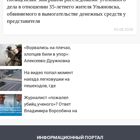
09:50
В Ульяновске черный коршун
дела в отношении 35-летнего жителя Ульяновска,
застрял в тепловозе
обвиняемого в вымогательстве денежных средств у
09:44
Ульяновские спасатели помогли
представителя
юному велосипедисту на улице
05.08.2026
Чернышевского
08:21
В Заволжском районе украли два
«Ворвались на плечах,
велосипеда
хлопцев били в упор»:
Алексеево-Дружковка
07:18
В Ульяновск идет
стала могильником для
тридцатиградусная жара: какая будет
На видео попал момент
«птах Мадьяра»
погода в четверг
наезда легковушки на
пешеходов, где
06:00
Четыре года борьбы: ульяновские
пострадали минимум
юристы помогли женщине засудить УК
Журналист «пожалел
восемь человек
за плесень на стенах
убийц ученого»? Ответ
06/08/2026 – Новости
Владимира Ворсобина на
05:00
Кому 6 августа звезды сулят
отклики читателей
прибыль, а кому — испытания на
прочность
05.08.2026
ИНФОРМАЦИОННЫЙ ПОРТАЛ