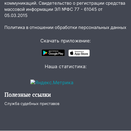
коммуникаций. Свидетельство о регистрации средства
сообщницу мошенников
массовой информации ЭЛ №ФС 77 - 61045 от
16:12
05.03.2015
Едва не перерезал горло: в
Вешкайме посиделки с судимым
Политика в отношении обработки персональных данных
знакомым закончились для женщины
больницей
Скачать приложение:
16:06
18-летняя девушка без прав
перевернулась на мопеде и попала в
больницу
Наша статистика:
15:59
Ульяновец отдал более 14
миллионов рублей за криминальное
покровительство
15:32
На «кольце» кроссовер сбил 18-
Полезные ссылки
летнего мопедиста
Служба судебных приставов
15:00
В Ульяновске после тройного ДТП
госпитализировали 25-летнего байкера
14:32
На Ульяновскую область