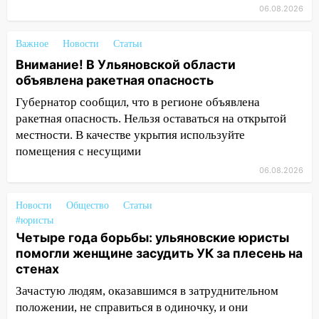
14:23
06.08.2026
67% ульяновцев готовы
передумать увольняться, если им
повысят зарплату
Важное
Новости
Статьи
Внимание! В Ульяновской области
14:01
Инсценировали ДТП и получили
объявлена ракетная опасность
более 4,6 миллиона рублей: перед
судом предстанет банда
Губернатор сообщил, что в регионе объявлена
автоподставщиков
ракетная опасность. Нельзя оставаться на открытой
местности. В качестве укрытия используйте
13:36
В Инзе произошел крупный пожар
помещения с несущими
13:00
В суде защитили репутацию
06.08.2026
мужчины, которого необоснованно
обвиняли в жестоком обращении с
Новости
Общество
Статьи
животными
#юристы
Четыре года борьбы: ульяновские юристы
12:28
Миллион на «льготниках»: в
помогли женщине засудить УК за плесень на
Ульяновской области перевозчик
стенах
провернул хитрую схему с чужими
проездными
Зачастую людям, оказавшимся в затруднительном
положении, не справиться в одиночку, и они
12:10
Ульяновский алиментщик накопил