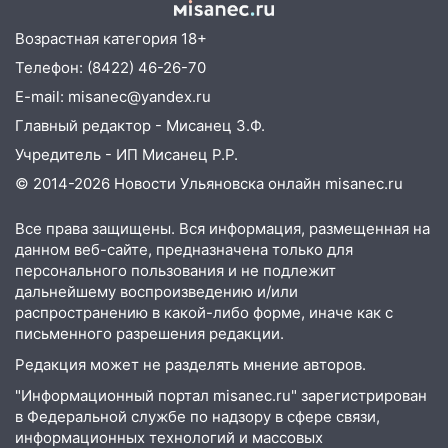
22:58
Соцсети: на проспекте Тюленева
Возрастная категория 18+
ДТП с мотоциклистом
Телефон: (8422) 46-26-70
20:22
Мошенники обманули 92-летнюю
E-mail: misanec@yandex.ru
жительницу Ульяновской области
Главный редактор - Мисанец З.Ф.
19:14
Житель Ульяновской области
Учредитель - ИП Мисанец Р.Р.
подвез троих незнакомцев на трассе и
© 2014-2026 Новости Ульяновска онлайн
misanec.ru
заработал уголовное дело
18:14
Прогноз погоды на 6 августа в
Все права защищены. Вся информация, размещенная на
Ульяновской области
данном веб-сайте, предназначена только для
персонального пользования и не подлежит
18:00
Мотофристайл, рок и силовой
дальнейшему воспроизведению и/или
экстрим: в Ульяновске пройдет
распространению в какой-либо форме, иначе как с
большой фестиваль «Наше время»
письменного разрешения редакции.
17:30
Где есть бензин в Ульяновске 5
Редакция может не разделять мнение авторов.
августа после рабочего дня: список АЗС
"Информационный портал misanec.ru" зарегистрирован
в Федеральной службе по надзору в сфере связи,
17:05
«Обыск» по видеосвязи: в
информационных технологий и массовых
Ульяновске задержали 19-летнюю