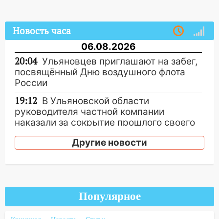
Новость часа
06.08.2026
20:04
Ульяновцев приглашают на забег,
посвящённый Дню воздушного флота
России
19:12
В Ульяновской области
руководителя частной компании
наказали за сокрытие прошлого своего
сотрудник
Другие новости
18:02
В Ульяновск едут звезды
баскетбола!
17:08
Ульяновский областной суд
оставил в силе приговор руководству
Популярное
«УльяновскФармации» за махинации на
3,2 млн рублей