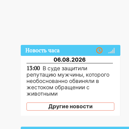
Новость часа
06.08.2026
13:00
В суде защитили
репутацию мужчины, которого
необоснованно обвиняли в
жестоком обращении с
животными
12:28
Миллион на «льготниках»:
Другие новости
в Ульяновской области
перевозчик провернул хитрую
схему с чужими проездными