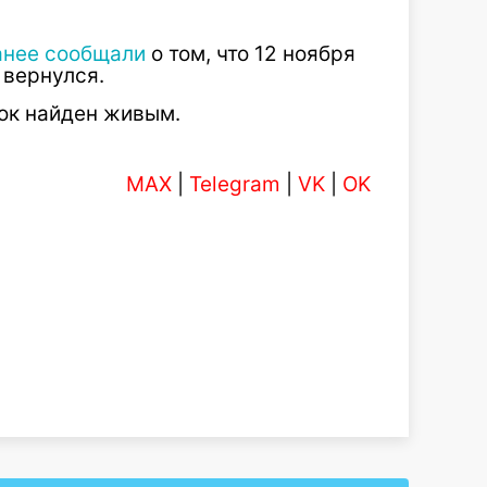
анее сообщали
о том, что 12 ноября
 вернулся.
ток найден живым.
MAX
|
Telegram
|
VK
|
OK