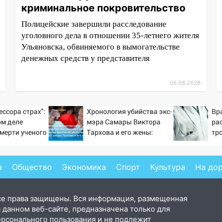
криминальное покровительство
Полицейские завершили расследование
уголовного дела в отношении 35-летнего жителя
Ульяновска, обвиняемого в вымогательстве
денежных средств у представителя
05.08.2026
ессора страх":
Хронология убийства экс-
Вр
ом деле
мэра Самары Виктора
ра
смерти ученого
Тархова и его жены:
тр
тановившего
шесть шокирующих
на поле с
фактов, новые
подробности
а
Общество
Экономика
Спорт
Культура
На до
се права защищены. Вся информация, размещенная
 данном веб-сайте, предназначена только для
ерсонального пользования и не подлежит