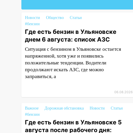
12:10
Ульяновский алиментщик
накопил 120 тысяч долга
Новости
Общество
Статьи
11:49
Снят режим «Ракетная
#бензин
опасность» на территории
Где есть бензин в Ульяновске
Ульяновской области
днем 6 августа: список АЗС
11:30
Кабмин РФ разрешил до 1
Ситуация с бензином в Ульяновске остается
июля 2027 года импорт, выпуск
напряженной, хотя уже и появились
и обращение бензина Евро 2,
положительные тенденции. Водители
Евро 3, Евро 4
продолжают искать АЗС, где можно
заправиться, а
11:12
Соцсети: на Рябикова
автомобиль врезался в забор
06.08.2026
10:27
Где есть бензин в
Ульяновске днем 6 августа:
список АЗС
Важное
Дорожная обстановка
Новости
Статьи
#бензин
10:16
Внимание! В Ульяновской
Где есть бензин в Ульяновске 5
области объявлена ракетная
августа после рабочего дня:
опасность