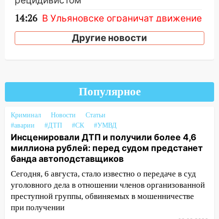
рецидивистом
14:26
В Ульяновске ограничат движение
по улице Ефремова
Другие новости
14:23
67% ульяновцев готовы
передумать увольняться, если им
повысят зарплату
14:01
Инсценировали ДТП и получили
Популярное
более 4,6 миллиона рублей: перед
судом предстанет банда
Криминал
Новости
Статьи
автоподставщиков
#аварии
#ДТП
#СК
#УМВД
13:36
В Инзе произошел крупный пожар
Инсценировали ДТП и получили более 4,6
миллиона рублей: перед судом предстанет
13:00
В суде защитили репутацию
банда автоподставщиков
мужчины, которого необоснованно
Сегодня, 6 августа, стало известно о передаче в суд
обвиняли в жестоком обращении с
уголовного дела в отношении членов организованной
животными
преступной группы, обвиняемых в мошенничестве
12:28
Миллион на «льготниках»: в
при получении
Ульяновской области перевозчик