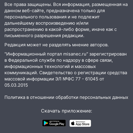
15:00
В Ульяновске после тройного ДТП
Все права защищены. Вся информация, размещенная на
госпитализировали 25-летнего байкера
данном веб-сайте, предназначена только для
персонального пользования и не подлежит
14:32
На Ульяновскую область
дальнейшему воспроизведению и/или
надвигается жара
распространению в какой-либо форме, иначе как с
письменного разрешения редакции.
14:08
Пешеход переходил по «зебре»:
подробности серьезной аварии на
Редакция может не разделять мнение авторов.
Фруктовой
"Информационный портал misanec.ru" зарегистрирован
в Федеральной службе по надзору в сфере связи,
13:30
В Димитровграде на улице
информационных технологий и массовых
Трудовой горело здание
коммуникаций. Свидетельство о регистрации средства
13:00
массовой информации ЭЛ №ФС 77 - 61045 от
Водитель без прав врезался в
05.03.2015
припаркованный автомобиль
12:37
Переезжал «зебру» на
Политика в отношении обработки персональных данных
велосипеде и попал под колеса
Скачать приложение:
12:18
Вспыхнул изнутри: в
Железнодорожном районе горела дача
11:33
В Засвияжье под колёса авто