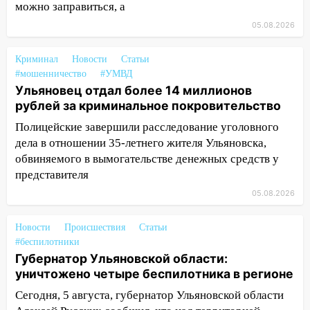
низкие цены на подсолнечное масло
можно заправиться, а
05.08.2026
19:33
Коровы-рекордсменки: в
Ульяновской области выросли надои
Криминал
Новости
Статьи
молока
#мошенничество
#УМВД
18:20
В Ульяновской области до конца
Ульяновец отдал более 14 миллионов
года благоустроят 20 родников
рублей за криминальное покровительство
Полицейские завершили расследование уголовного
17:27
В Ульяновской области 114 детей-
дела в отношении 35-летнего жителя Ульяновска,
сирот получили жильё с начала года
обвиняемого в вымогательстве денежных средств у
16:43
Дорожный сезон перевалил за
представителя
экватор: в Ульяновской области
05.08.2026
обновили половину региональных трасс
16:31
В Ульяновской области
Новости
Происшествия
Статьи
капитально отремонтируют 101
#беспилотники
многоквартирный дом
Губернатор Ульяновской области:
уничтожено четыре беспилотника в регионе
16:30
Прогноз погоды в Ульяновской
Сегодня, 5 августа, губернатор Ульяновской области
области на 5 августа