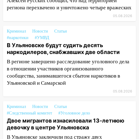
Алексей Русских сообщил, что над территорией
16:20
В Сурском районе сёла оказались
региона перехвачено и уничтожено четыре вражеских
не защищены от лесных пожаров
05.08.2026
16:12
Пуля пробила окно квартиры на
16-м этаже в Ульяновске
Криминал
Новости
Статьи
#наркотики
#УМВД
16:10
Прокуратура потребовала
В Ульяновске будут судить десять
усилить борьбу со свалками в
наркодилеров, снабжавших две области
Инзенском районе
В регионе завершено расследование уголовного дела
16:06
Патриарх Кирилл оценил работу
в отношении участников организованного
Симбирской епархии
сообщества, занимавшегося сбытом наркотиков в
Ульяновской и Самарской
15:45
Жителям села Тагай больше не
05.08.2026
придётся ездить в райцентр ради сдачи
анализов
Криминал
Новости
Статьи
15:30
После жалобы прокурору на
#Следственный комитет
#Уголовное дело
улице Льва Толстого в Старой Майне
Двое мигрантов изнасиловали 13-летнюю
восстановили освещение
девочку в центре Ульяновска
15:23
За неделю ульяновские спасатели
В Ульяновске заключили под стражу двух