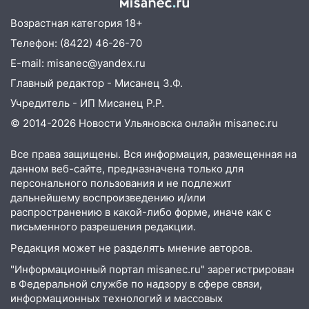
уступил дорогу и столкнулся с Kia:
водитель госпитализирован
Возрастная категория 18+
Телефон: (8422) 46-26-70
13:01
В Засвияжье Skoda сбила
женщину на пешеходном переходе
E-mail: misanec@yandex.ru
Главный редактор - Мисанец З.Ф.
12:49
В Заволжье Hyundai сбил 68-
летнюю женщину на пешеходном
Учредитель - ИП Мисанец Р.Р.
переходе
© 2014-2026 Новости Ульяновска онлайн
misanec.ru
12:40
В Новой Малыкле Mitsubishi сбил
Все права защищены. Вся информация, размещенная на
велосипедиста на перекрёстке
данном веб-сайте, предназначена только для
12:21
Заволжье ушло под воду после
персонального пользования и не подлежит
ливня: дорожникам пришлось срочно
дальнейшему воспроизведению и/или
распространению в какой-либо форме, иначе как с
расчищать ливнёвки
письменного разрешения редакции.
10:40
Новый мост через Свиягу в
Редакция может не разделять мнение авторов.
Ульяновске планируют открыть к
сентябрю
"Информационный портал misanec.ru" зарегистрирован
в Федеральной службе по надзору в сфере связи,
10:25
Курьер мошенников из Казани
информационных технологий и массовых