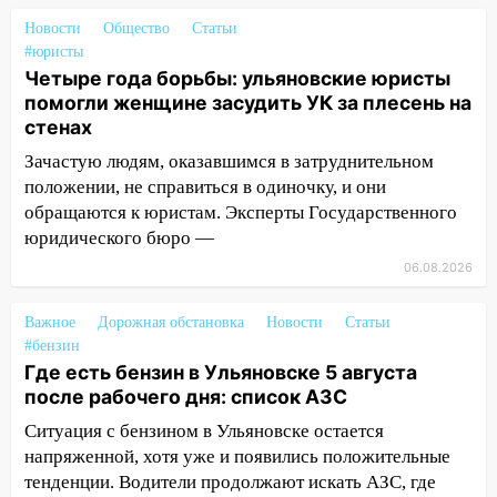
06:10
Двое мигрантов изнасиловали 13-
Новости
Общество
Статьи
летнюю девочку в центре Ульяновска
#юристы
Четыре года борьбы: ульяновские юристы
06:00
Мертвеца выкопали, посадили в
помогли женщине засудить УК за плесень на
мешок и попытались утопить в Волге
стенах
05:30
Астрологи назвали самый
Зачастую людям, оказавшимся в затруднительном
опасный день августа: что ждет каждый
положении, не справиться в одиночку, и они
знак 5 августа
обращаются к юристам. Эксперты Государственного
04.08.2026
юридического бюро —
23:27
Прокуратура проверяет
06.08.2026
капремонт школы в посёлке Налейка
Важное
Дорожная обстановка
Новости
Статьи
22:33
Прокуратура проверяет
#бензин
спортивные объекты в Старой Майне
Где есть бензин в Ульяновске 5 августа
21:01
Ульяновцев приглашают сдать
после рабочего дня: список АЗС
кровь: День донора пройдёт 6 августа
Ситуация с бензином в Ульяновске остается
напряженной, хотя уже и появились положительные
20:17
Ульяновская область девятую
тенденции. Водители продолжают искать АЗС, где
неделю подряд удерживает самые