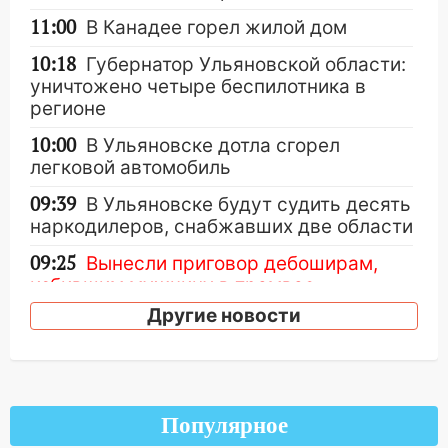
11:00
В Канадее горел жилой дом
10:18
Губернатор Ульяновской области:
уничтожено четыре беспилотника в
регионе
10:00
В Ульяновске дотла сгорел
легковой автомобиль
09:39
В Ульяновске будут судить десять
наркодилеров, снабжавших две области
09:25
Вынесли приговор дебоширам,
избившим мужчину в трамвае
Другие новости
08:27
Ульяновская полиция получила
один из шести уникальных автомобилей
в России
07:02
Жара отступит: какой будет
Популярное
погода в Ульяновске днем 5 августа