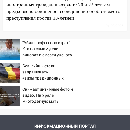
спасли восемь человек
иностранных граждан в возрасте 20 и 22 лет. Им
предъявлено обвинение в совершении особо тяжкого
14:40
Житель Димитровграда поверил в
преступления против 13-летней
«посылку от дочери» и лишился более 3
05.08.2026
миллионов рублей
14:30
Застолье закончилось кражей:
"Убил профессора страх":
ульяновец перевёл себе деньги с карты
Кто на самом деле
знакомого
виноват в смерти ученого
14:01
Зезина, остановившего
За неделю в Ульяновской области
Бельгийцы стали
мальчишек на поле с
поймали 48 пьяных водителей
запрашивать
горохом
13:54
«визы традиционных
Хотел «подарить жене машину»,
ценностей» в посольстве
но едва не отдал мошенникам 530
Снимает интимные фото и
РФ
тысяч рублей
видео. На Урале
многодетную мать
13:30
Пять встреч и почти 5 млн рублей:
обвинили в изготовлении
ульяновский пенсионер отдал деньги
порнографии
курьеру мошенников
13:16
На Московском шоссе Opel не
ИНФОРМАЦИОННЫЙ ПОРТАЛ