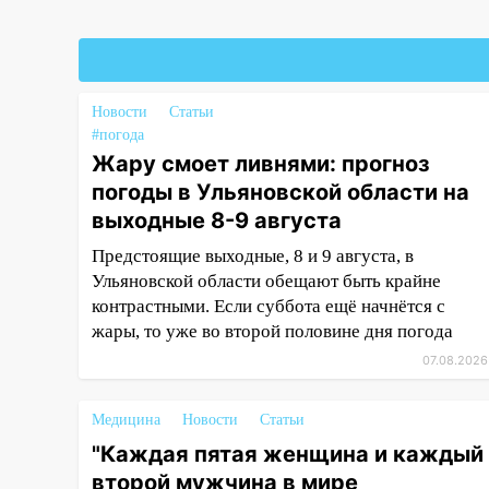
15:34
После вмешательства
прокуратуры в селах
Ульяновской области привели
в порядок детские площадки
Новости
Статьи
15:27
Прокуратура проверяет
#погода
капремонт школы в селе
Жару смоет ливнями: прогноз
Кивать
погоды в Ульяновской области на
выходные 8-9 августа
15:08
В Кузоватово после
прокурорской проверки
Предстоящие выходные, 8 и 9 августа, в
обновили разметку на
Ульяновской области обещают быть крайне
пешеходных переходах
контрастными. Если суббота ещё начнётся с
14:40
жары, то уже во второй половине дня погода
На проспекте Гая в
Ульяновске запретили
07.08.2026
остановку автомобилей на 50-
метровом участке
Медицина
Новости
Статьи
14:22
В Новом городе 8 августа
"Каждая пятая женщина и каждый
пройдет большой фестиваль
второй мужчина в мире