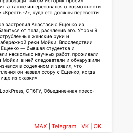
с правозащитником историк просил
иг, а также интересовался о возможности
 «Кресты-2», куда его должны перевести
ов застрелил Анастасию Ещенко из
бавиться от тела, расчленив его. Утром 9
 отрубленные женские руки и
 набережной реки Мойки. Впоследствии
. Ещенко — бывшая студентка и
али несколько научных работ, проживали
й Мойки, в ней следователи и обнаружили
знался в содеянном и заявил, что
ления он назвал ссору с Ещенко, когда
вище из сказки».
lLookPress, СПбГУ, Объединенная пресс-
MAX
|
Telegram
|
VK
|
OK