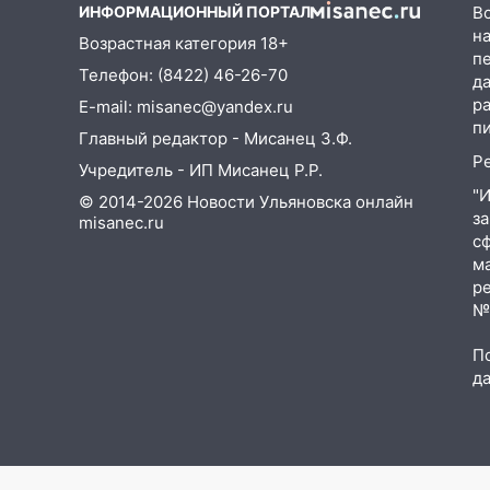
ИНФОРМАЦИОННЫЙ ПОРТАЛ
В
12:34
На Ульяновскую область
на
Возрастная категория 18+
надвигается сильнейшая
п
Телефон: (8422) 46-26-70
непогода: град и шквал до 27
д
м/с
р
E-mail: misanec@yandex.ru
п
Главный редактор - Мисанец З.Ф.
12:31
Ульяновец хотел купить
Р
иномарку из Европы и потерял
Учредитель - ИП Мисанец Р.Р.
760 тысяч рублей
"
© 2014-2026 Новости Ульяновска онлайн
з
misanec.ru
12:20
В Чердаклинском районе
с
столкнулись «Лада» и
м
Chevrolet: пострадал 14-летний
р
подросток
№Ф
12:00
Где есть бензин в
П
Ульяновске 7 августа: список
д
АЗС
11:50
Заснул рядом с ребёнком
и случайно задушил его: суд
вынес приговор