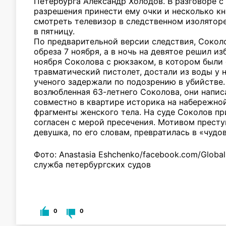
Петербурга Александр Холодов. В разговоре 
разрешения принести ему очки и несколько кн
смотреть телевизор в следственном изоляторе
в пятницу.
По предварительной версии следствия, Сокол
обреза 7 ноября, а в ночь на девятое решил из
ноября Соколова с рюкзаком, в котором были
травматический пистолет, достали из воды у
ученого задержали по подозрению в убийстве
возлюбленная 63-летнего Соколова, они напис
совместно в квартире историка на набережно
фрагменты женского тела. На суде Соколов при
согласен с мерой пресечения. Мотивом преступ
девушка, по его словам, превратилась в «чудо
Фото: Anastasia Eshchenko/facebook.com/Globa
служба петербургских судов
0
0