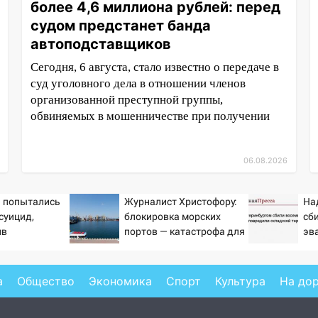
более 4,6 миллиона рублей: перед
судом предстанет банда
автоподставщиков
Сегодня, 6 августа, стало известно о передаче в
суд уголовного дела в отношении членов
организованной преступной группы,
обвиняемых в мошенничестве при получении
06.08.2026
а попытались
Журналист Христофору:
На
суицид,
блокировка морских
сб
ив
портов — катастрофа для
эв
ые службы
Украины
сот
а
Общество
Экономика
Спорт
Культура
На до