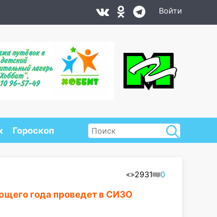
Войти
х
Гороскоп
2931
0
ющего года проведет в СИЗО