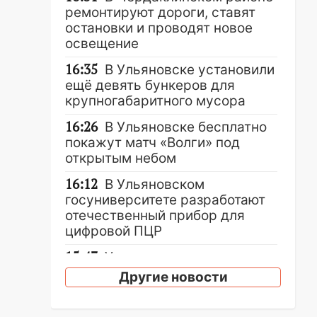
ремонтируют дороги, ставят
остановки и проводят новое
освещение
16:35
В Ульяновске установили
ещё девять бункеров для
крупногабаритного мусора
16:26
В Ульяновске бесплатно
покажут матч «Волги» под
открытым небом
16:12
В Ульяновском
госуниверситете разработают
отечественный прибор для
цифровой ПЦР
15:47
Ульяновцы могут
вернуть деньги за абонементы
Другие новости
закрывшегося фитнес-клуба
«Рекорд-Fitness»