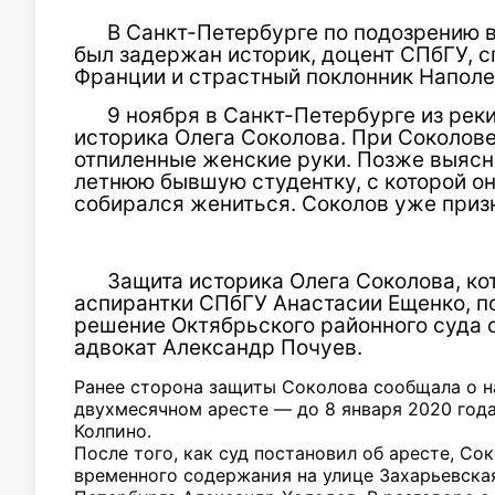
В Санкт-Петербурге по подозрению 
был задержан историк, доцент СПбГУ, с
Франции и страстный поклонник Напол
9 ноября в Санкт-Петербурге из рек
историка Олега Соколова. При Соколове
отпиленные женские руки. Позже выясни
летнюю бывшую студентку, с которой он
собирался жениться. Соколов уже приз
Защита историка Олега Соколова, ко
аспирантки СПбГУ Анастасии Ещенко, п
решение Октябрьского районного суда о
адвокат Александр Почуев.
Ранее сторона защиты Соколова сообщала о н
двухмесячном аресте — до 8 января 2020 год
Колпино.
После того, как суд постановил об аресте, Со
временного содержания на улице Захарьевская