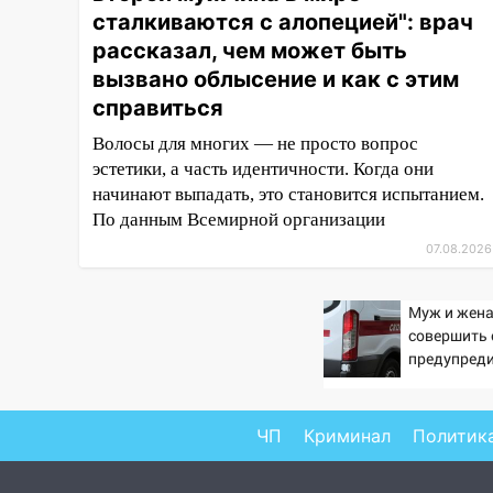
«Наше время» с
сталкиваются с алопецией": врач
мотофристайлом и концертом
рассказал, чем может быть
«Мураками»
вызвано облысение и как с этим
14:04
Жару смоет ливнями:
справиться
прогноз погоды в Ульяновской
области на выходные 8-9
Волосы для многих — не просто вопрос
августа
эстетики, а часть идентичности. Когда они
начинают выпадать, это становится испытанием.
13:30
В Ульяновске
По данным Всемирной организации
транспортные
07.08.2026
полицейские проведут акцию
«Час пассажира»
Муж и жен
13:20
В Ульяновске за один
совершить 
день обокрали женщину на
предупред
пляже и подростка в сквере
оперативн
13:01
В Димитровграде
мужчина выбросил из машины
ЧП
Криминал
Политик
страйкбольную гранату: его
задержали