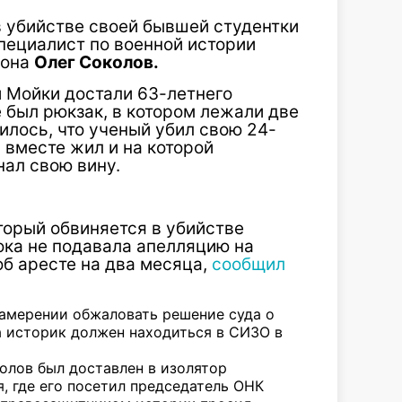
в убийстве своей бывшей студентки
пециалист по военной истории
еона
Олег Соколов.
и Мойки достали 63-летнего
 был рюкзак, в котором лежали две
лось, что ученый убил свою 24-
 вместе жил и на которой
нал свою вину.
торый обвиняется в убийстве
ока не подавала апелляцию на
б аресте на два месяца,
сообщил
амерении обжаловать решение суда о
а историк должен находиться в СИЗО в
колов был доставлен в изолятор
, где его посетил председатель ОНК