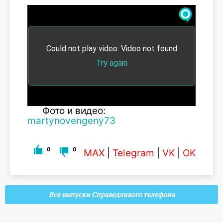
Фото и видео:
martynovengeny73
0
0
MAX
|
Telegram
|
VK
|
OK
Все выпуски Справедливого телефона