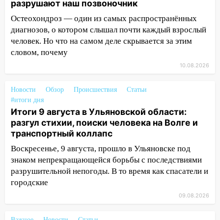
разрушают наш позвоночник
14:18
Гинеколог рассказала о том, с
какими сложностями сталкиваются
Остеохондроз — один из самых распространённых
молодые мамы
диагнозов, о котором слышал почти каждый взрослый
человек. Но что на самом деле скрывается за этим
13:02
Соцсети: на улице Розы
словом, почему
Люксембург дерево упало на
автомобиль
10.08.2026
13:00
«Благоприятный период для
Новости
Обзор
Происшествия
Статьи
новых начинаний: гороскоп для всех
#итоги дня
знаков зодиака на неделю с 10 по 16
Итоги 9 августа в Ульяновской области:
августа
разгул стихии, поиски человека на Волге и
транспортный коллапс
13:00
На проспекте Тюленева в
Ульяновске образовалось «море»
Воскресенье, 9 августа, прошло в Ульяновске под
знаком непрекращающейся борьбы с последствиями
12:57
В Ульяновской области ожидается
разрушительной непогоды. В то время как спасатели и
крупный град
городские
12:11
Где есть бензин в Ульяновске 9
09.08.2026
августа: список АЗС
Важное
Новости
Статьи