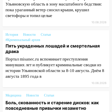
человека на Волге и транспортный
Ульяновскую область в зону масштабного бедствия:
коллапс
пока ураганный ветер сносил крыши, крушил
19:43
Из-за ураганного ветра упали
светофоры и топил целые
деревья в парке «Победы»
10.08.2026
18:00
Пепелище на Балтийской: в
История
Заволжье ульяновские спасатели
Новости
Статьи
#Криминальный архив
ликвидировали крупный пожар
Пять украденных лошадей и смертельная
17:15
Прогноз погоды на 10 августа в
драка
Ульяновской области
Портал misanec.ru вспоминает преступления
16:00
В Ульяновске во время шторма на
минувших лет и публикует криминальные сводки из
Волге пропал известный блогер: нужна
истории Ульяновской области за 8-10 августа. Днём 8
помощь в поисках
августа 1895 года в
10.08.2026
15:28
Соцсети: на «Ауди» упало дерево
в Новом городе
Медицина
Новости
Статьи
15:12
В Ульяновске выгорела кухня в
Боль, скованность и старение дисков: как
многоэтажке
повседневные привычки незаметно