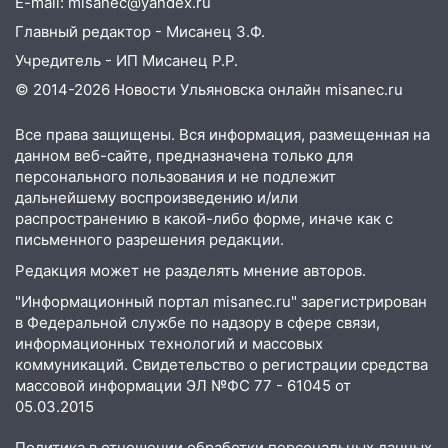
E-mail: misanec@yandex.ru
19:55
В Ульяновске упавшее дерево
Главный редактор - Мисанец З.Ф.
заблокировало в машине двух женщин
Учредитель - ИП Мисанец Р.Р.
17:15
В Ульяновской области
© 2014-2026 Новости Ульяновска онлайн
misanec.ru
ремонтируют девять мостов: один уже
готов, ещё два — почти завершены
Все права защищены. Вся информация, размещенная на
17:00
данном веб-сайте, предназначена только для
«Ульяновскалипсис»: последствия
персонального пользования и не подлежит
урагана 8 августа
дальнейшему воспроизведению и/или
16:38
Прогноз погоды в Ульяновской
распространению в какой-либо форме, иначе как с
области на 9 августа
письменного разрешения редакции.
Редакция может не разделять мнение авторов.
16:34
Из-за мощной непогоды в
Ульяновске отменили фестиваль «Наше
"Информационный портал misanec.ru" зарегистрирован
время»
в Федеральной службе по надзору в сфере связи,
информационных технологий и массовых
16:17
Мелекесский район первым в
коммуникаций. Свидетельство о регистрации средства
Ульяновской области намолотил более
массовой информации ЭЛ №ФС 77 - 61045 от
100 тысяч тонн зерна
05.03.2015
15:17
В колледжи и техникумы
Политика в отношении обработки персональных данных