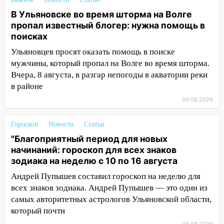
11:55
Соцсети: светофор упал на
машину во время сильного ливня в
В Ульяновске во время шторма на Волге
Ульяновске
пропал известный блогер: нужна помощь в
поисках
11:00
В Ульяновской области люди в
Ульяновцев просят оказать помощь в поиске
СНТ сидят без света
мужчины, который пропал на Волге во время шторма.
10:13
Прокуратура подвела итоги
Вчера, 8 августа, в разгар непогоды в акватории реки
недели в Ульяновской области
в районе
09:18
09.08.2026
Из-за ливня заблокировано
движение трамваев в Ульяновске
Гороскоп
Новости
Статьи
09:15
Ураган, изнасилование ребенка,
"Благоприятный период для новых
автоподставы и атака беспилотников:
начинаний: гороскоп для всех знаков
важные итоги прошедшей недели в
зодиака на неделю с 10 по 16 августа
Ульяновской области
Андрей Пупышев составил гороскоп на неделю для
08:20
В Ульяновске восстановили
всех знаков зодиака. Андрей Пупышев — это один из
трамвайную и троллейбусную
самых авторитетных астрологов Ульяновской области,
инфраструктуру после шторма
который почти
08:19
Внимание! В Цильнинском районе
09.08.2026