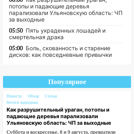
потопы и падающие деревья
парализовали Ульяновскую область: ЧП
за выходные
05:50
Пять украденных лошадей и
смертельная драка
05:00
Боль, скованность и старение
дисков: как повседневные привычки
незаметно разрушают наш позвоночник
Другие новости
03:00
День скрытых ловушек и
внезапных подарков судьбы: гороскоп
Популярное
на 10 августа
09.08.2026
Новости
Обзор
Статьи
#итоги выходных
21:58
В Ульяновске около «нового»
Как разрушительный ураган, потопы и
моста утопили автомобиль «Вольво»
падающие деревья парализовали
20:20
Итоги 9 августа в Ульяновской
Ульяновскую область: ЧП за выходные
области: разгул стихии, поиски
Суббота и воскресенье, 8 и 9 августа, превратили