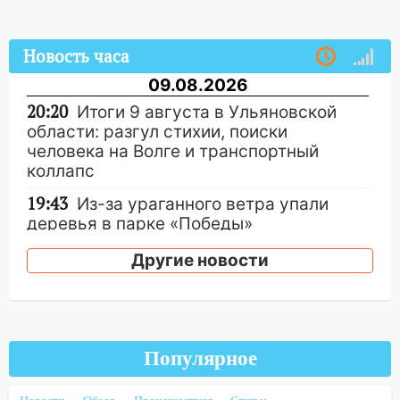
Новость часа
09.08.2026
20:20
Итоги 9 августа в Ульяновской
области: разгул стихии, поиски
человека на Волге и транспортный
коллапс
19:43
Из-за ураганного ветра упали
деревья в парке «Победы»
18:00
Пепелище на Балтийской: в
Другие новости
Заволжье ульяновские спасатели
ликвидировали крупный пожар
17:15
Прогноз погоды на 10 августа в
Ульяновской области
Популярное
16:00
В Ульяновске во время шторма на