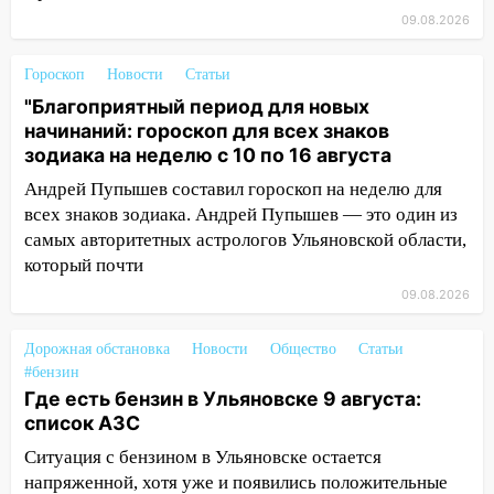
Ульяновске образовалось «море»
09.08.2026
12:57
В Ульяновской области ожидается
Гороскоп
Новости
Статьи
крупный град
"Благоприятный период для новых
12:11
Где есть бензин в Ульяновске 9
начинаний: гороскоп для всех знаков
августа: список АЗС
зодиака на неделю с 10 по 16 августа
11:55
Соцсети: светофор упал на
Андрей Пупышев составил гороскоп на неделю для
машину во время сильного ливня в
всех знаков зодиака. Андрей Пупышев — это один из
Ульяновске
самых авторитетных астрологов Ульяновской области,
который почти
11:00
В Ульяновской области люди в
09.08.2026
СНТ сидят без света
10:13
Прокуратура подвела итоги
Дорожная обстановка
Новости
Общество
Статьи
недели в Ульяновской области
#бензин
Где есть бензин в Ульяновске 9 августа:
09:18
Из-за ливня заблокировано
список АЗС
движение трамваев в Ульяновске
Ситуация с бензином в Ульяновске остается
09:15
Ураган, изнасилование ребенка,
напряженной, хотя уже и появились положительные