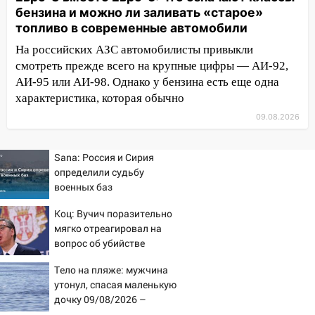
бензина и можно ли заливать «старое»
измениться: гороскоп на 9 августа —
топливо в современные автомобили
три знака получат шанс, который нельзя
упустить
На российских АЗС автомобилисты привыкли
смотреть прежде всего на крупные цифры — АИ-92,
08.08.2026
АИ-95 или АИ-98. Однако у бензина есть еще одна
20:10
Во время урагана в Ульяновске на
характеристика, которая обычно
Волге перевернулась лодка
09.08.2026
19:55
В Ульяновске упавшее дерево
заблокировало в машине двух женщин
Sana: Россия и Сирия
17:15
В Ульяновской области
определили судьбу
ремонтируют девять мостов: один уже
военных баз
готов, ещё два — почти завершены
Коц: Вучич поразительно
17:00
«Ульяновскалипсис»: последствия
мягко отреагировал на
урагана 8 августа
вопрос об убийстве
русских
16:38
Прогноз погоды в Ульяновской
Тело на пляже: мужчина
области на 9 августа
утонул, спасая маленькую
дочку 09/08/2026 –
16:34
Из-за мощной непогоды в
Новости