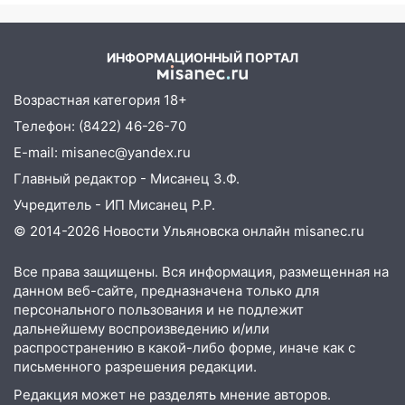
Ульяновске отменили фестиваль «Наше
время»
ИНФОРМАЦИОННЫЙ ПОРТАЛ
16:17
Мелекесский район первым в
Ульяновской области намолотил более
Возрастная категория 18+
100 тысяч тонн зерна
Телефон: (8422) 46-26-70
15:17
В колледжи и техникумы
E-mail: misanec@yandex.ru
Ульяновской области подали более 10
Главный редактор - Мисанец З.Ф.
тысяч заявлений
Учредитель - ИП Мисанец Р.Р.
15:04
Фоторепортаж с улиц Ульяновска
© 2014-2026 Новости Ульяновска онлайн
misanec.ru
после шторма: поваленные деревья и
затопленные улицы
Все права защищены. Вся информация, размещенная на
14:28
Ураган вырвал остановку на улице
данном веб-сайте, предназначена только для
Деева в Заволжье
персонального пользования и не подлежит
дальнейшему воспроизведению и/или
14:26
Жители Ульяновска сами
распространению в какой-либо форме, иначе как с
пытаются расчистить ливнёвки, не
письменного разрешения редакции.
дождавшись коммунальщиков
Редакция может не разделять мнение авторов.