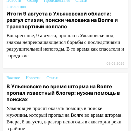
Волге пропал известный блогер: нужна
Новости
Обзор
Происшествия
Статьи
помощь в поисках
#итоги дня
Итоги 9 августа в Ульяновской области:
15:28
Соцсети: на «Ауди» упало дерево
разгул стихии, поиски человека на Волге и
в Новом городе
транспортный коллапс
15:12
В Ульяновске выгорела кухня в
Воскресенье, 9 августа, прошло в Ульяновске под
многоэтажке
знаком непрекращающейся борьбы с последствиями
разрушительной непогоды. В то время как спасатели и
14:18
Гинеколог рассказала о том, с
городские
какими сложностями сталкиваются
09.08.2026
молодые мамы
13:02
Соцсети: на улице Розы
Важное
Новости
Статьи
Люксембург дерево упало на
В Ульяновске во время шторма на Волге
автомобиль
пропал известный блогер: нужна помощь в
13:00
поисках
«Благоприятный период для
новых начинаний: гороскоп для всех
Ульяновцев просят оказать помощь в поиске
знаков зодиака на неделю с 10 по 16
мужчины, который пропал на Волге во время шторма.
августа
Вчера, 8 августа, в разгар непогоды в акватории реки
в районе
13:00
На проспекте Тюленева в