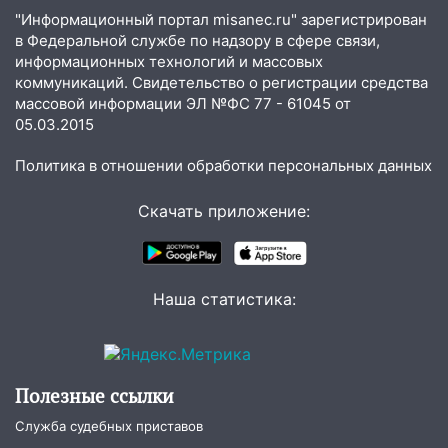
14:16
Шторм продолжает ломать город:
"Информационный портал misanec.ru" зарегистрирован
на улице Любови Шевцовой рухнул
в Федеральной службе по надзору в сфере связи,
светофор
информационных технологий и массовых
коммуникаций. Свидетельство о регистрации средства
14:14
Студента из Ульяновска обманули
массовой информации ЭЛ №ФС 77 - 61045 от
мошенники под видом преподавателя
05.03.2015
14:12
Куда жаловаться ульяновцам на
Политика в отношении обработки персональных данных
упавшее дерево или затопленную улицу
после непогоды
Скачать приложение:
13:59
В Новом городе ураганным
ветром сорвало опалубку со
строящегося дома
Наша статистика:
13:54
В мэрии Ульяновска рассказали,
как устраняют последствия мощного
шторма
13:49
Стихия продолжает крушить
Полезные ссылки
Ульяновск: дерево рухнуло на дом на
Служба судебных приставов
Орджоникидзе