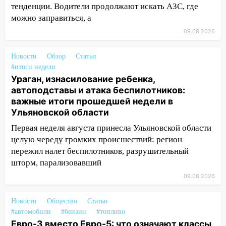
автоподставы и атака беспилотников:
тенденции. Водители продолжают искать АЗС, где
важные итоги прошедшей недели в
можно заправиться, а
Ульяновской области
09.08.2026
08:20
В Ульяновске восстановили
трамвайную и троллейбусную
Новости
Обзор
Статьи
инфраструктуру после шторма
#итоги недели
Ураган, изнасилование ребенка,
08:19
Внимание! В Цильнинском районе
автоподставы и атака беспилотников:
пропал 67-летний мужчина
важные итоги прошедшей недели в
Ульяновской области
08:11
На Ульяновск снова надвигается
непогода
Первая неделя августа принесла Ульяновской области
целую череду громких происшествий: регион
07:30
Евро-3 вместо Евро-5: что
пережил налет беспилотников, разрушительный
означают классы бензина и можно ли
шторм, парализовавший
заливать «старое» топливо в
современные автомобили
09.08.2026
06:30
Какая погода будет в Ульяновской
Новости
Общество
Статьи
области днем 9 августа
#автомобили
#бензин
#топливо
Евро-3 вместо Евро-5: что означают классы
05:05
День, когда всё может