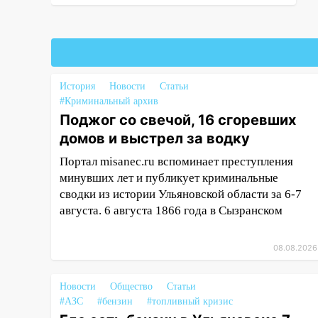
05:18
Судьба готовит сюрприз:
гороскоп на 8 августа — кому
повезет с деньгами, а кого
ждет неожиданная встреча
04:47
В Ульяновской области
История
Новости
Статьи
объявили ракетную опасность:
#Криминальный архив
звучат сирены
Поджог со свечой, 16 сгоревших
07.08.2026
домов и выстрел за водку
20:40
Ульяновские аграрии
Портал misanec.ru вспоминает преступления
смогут купить тракторы с
минувших лет и публикует криминальные
отсрочкой платежа до декабря
сводки из истории Ульяновской области за 6-7
августа. 6 августа 1866 года в Сызранском
19:34
В следственном
управлении состоялось
торжественное мероприятие,
08.08.2026
приуроченное к празднованию
Дня сотрудника органов
Новости
Общество
Статьи
следствия Российской
#АЗС
#бензин
#топливный кризис
Федерации