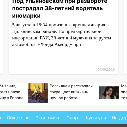
Под Ульяновском при развороте
пострадал 38-летний водитель
иномарки
5 августа в 16:34 произошла крупная авария в
Цильнинском районе. По предварительной
информации ГАИ, 38-летний мужчина за рулем
автомобиля «Хонда Аккорд» при
07.08.2026
бъяснил,
Россиянам рассказали,
Ма
тает новую
сокращает ли жизнь
зв
йну в Европе
ночная работа
то
й
пр
сл
од
а
Общество
Экономика
Спорт
Культура
На до