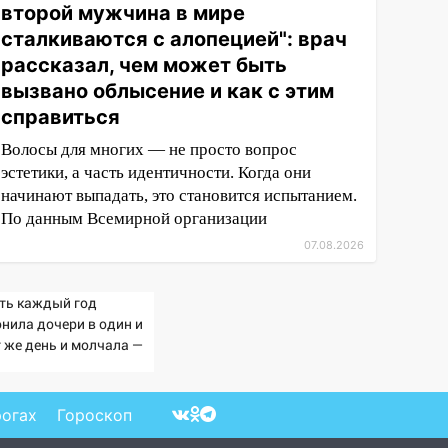
второй мужчина в мире
сталкиваются с алопецией": врач
рассказал, чем может быть
вызвано облысение и как с этим
справиться
Волосы для многих — не просто вопрос
эстетики, а часть идентичности. Когда они
начинают выпадать, это становится испытанием.
По данным Всемирной организации
07.08.2026
ть каждый год
онила дочери в один и
т же день и молчала —
ичина раскрылась
ишком поздно: история
ной семьи
рогах
Гороскоп