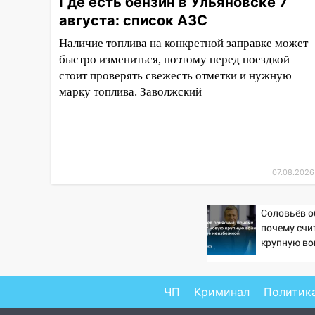
Где есть бензин в Ульяновске 7
19:30
Ульяновцев приглашают
августа: список АЗС
поддержать «Симбирскую
Наличие топлива на конкретной заправке может
чебурашку» на фестивале
быстро измениться, поэтому перед поездкой
«ФормАРТ»
стоит проверять свежесть отметки и нужную
18:11
Ульяновская область
марку топлива. Заволжский
стала пилотным регионом
проекта «Культурное
долголетие»
17:16
В реанимацию
Ульяновской областной
07.08.2026
больницы поступили шесть
новых аппаратов ИВЛ
Соловьёв о
почему счи
16:51
В Чердаклинском районе
крупную во
ремонтируют дороги, ставят
неизбежно
остановки и проводят новое
освещение
ЧП
Криминал
Политик
16:35
В Ульяновске установили