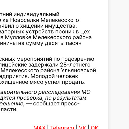
етний индивидуальный
лке Новоселки Мелекесского
аявил о хищении имущества.
запорных устройств проник в цех
 в Мулловке Мелекесского района
винины на сумму десять тысяч
скных мероприятий по подозрению
лицейские задержали 28-летнего
 Мелекесского района Ульяновской
редприятия. Молодой человек
похищенное мясо успел продать.
дварительного расследования МО
ится проверка, по результатам
 решение,
— сообщает пресс-
ласти.
MAX
|
Telegram
|
VK
|
OK