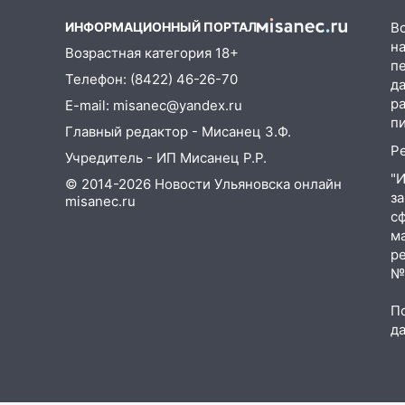
ещё девять бункеров для
крупногабаритного мусора
ИНФОРМАЦИОННЫЙ ПОРТАЛ
В
на
Возрастная категория 18+
16:26
В Ульяновске бесплатно
п
покажут матч «Волги» под
Телефон: (8422) 46-26-70
д
открытым небом
р
E-mail: misanec@yandex.ru
п
16:12
В Ульяновском
Главный редактор - Мисанец З.Ф.
госуниверситете разработают
Р
Учредитель - ИП Мисанец Р.Р.
отечественный прибор для
"
© 2014-2026 Новости Ульяновска онлайн
цифровой ПЦР
з
misanec.ru
с
15:47
Ульяновцы могут
м
вернуть деньги за абонементы
р
закрывшегося фитнес-клуба
№Ф
«Рекорд-Fitness»
П
15:34
После вмешательства
д
прокуратуры в селах
Ульяновской области привели
в порядок детские площадки