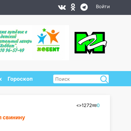
Войти
х
Гороскоп
1272
0
л свинину