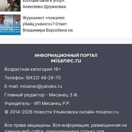
хлопцев били в упор»:
юристы помогли женщине засудить УК
Алексеево-Дружковка
за плесень на стенах
стала могильником для
Журналист «пожалел
«птах Мадьяра»
05:00
Кому 6 августа звезды сулят
убийц ученого»? Ответ
прибыль, а кому — испытания на
Владимира Ворсобина на
прочность
отклики читателей
05.08.2026
22:58
Соцсети: на проспекте Тюленева
ИНФОРМАЦИОННЫЙ ПОРТАЛ
ДТП с мотоциклистом
Возрастная категория 18+
20:22
Мошенники обманули 92-летнюю
жительницу Ульяновской области
Телефон: (8422) 46-26-70
E-mail: misanec@yandex.ru
19:14
Житель Ульяновской области
подвез троих незнакомцев на трассе и
Главный редактор - Мисанец З.Ф.
заработал уголовное дело
Учредитель - ИП Мисанец Р.Р.
18:14
Прогноз погоды на 6 августа в
© 2014-2026 Новости Ульяновска онлайн
misanec.ru
Ульяновской области
Все права защищены. Вся информация, размещенная на
18:00
Мотофристайл, рок и силовой
данном веб-сайте, предназначена только для