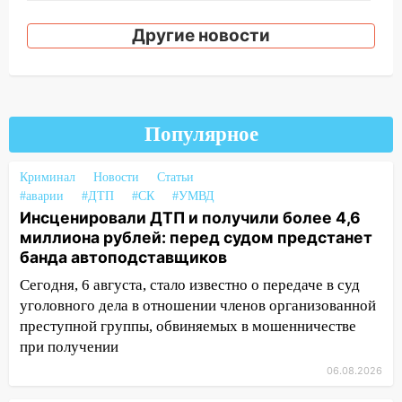
18:02
В Ульяновск едут звезды
Другие новости
баскетбола!
17:08
Ульяновский областной суд
оставил в силе приговор руководству
«УльяновскФармации» за махинации на
3,2 млн рублей
Популярное
16:09
Ветераны легкой атлетики из
Криминал
Новости
Статьи
Ульяновска успешно выступили на
#аварии
#ДТП
#СК
#УМВД
Чемпионате России
Инсценировали ДТП и получили более 4,6
16:02
В Ульяновской области убрали
миллиона рублей: перед судом предстанет
более 28% площадей зерновых и
банда автоподставщиков
зернобобовых культур
Сегодня, 6 августа, стало известно о передаче в суд
15:51
уголовного дела в отношении членов организованной
Бросила кирпич в жену брата: в
Ульяновской области завели дело на
преступной группы, обвиняемых в мошенничестве
агрессивную женщину
при получении
06.08.2026
15:47
На улице Радищева сбили
курьера: крупная авария в Ульяновске