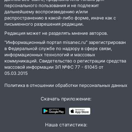
экстрим: в Ульяновске пройдет
персонального пользования и не подлежит
большой фестиваль «Наше время»
дальнейшему воспроизведению и/или
распространению в какой-либо форме, иначе как с
17:30
Где есть бензин в Ульяновске 5
письменного разрешения редакции.
августа после рабочего дня: список АЗС
Редакция может не разделять мнение авторов.
17:05
«Обыск» по видеосвязи: в
"Информационный портал misanec.ru" зарегистрирован
Ульяновске задержали 19-летнюю
в Федеральной службе по надзору в сфере связи,
сообщницу мошенников
информационных технологий и массовых
коммуникаций. Свидетельство о регистрации средства
16:12
Едва не перерезал горло: в
массовой информации ЭЛ №ФС 77 - 61045 от
Вешкайме посиделки с судимым
05.03.2015
знакомым закончились для женщины
больницей
Политика в отношении обработки персональных данных
16:06
18-летняя девушка без прав
Скачать приложение:
перевернулась на мопеде и попала в
больницу
15:59
Ульяновец отдал более 14
миллионов рублей за криминальное
Наша статистика:
покровительство