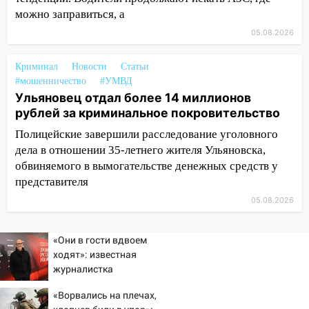
днем 6 августа: список АЗС
можно заправиться, а
10:16
Внимание! В Ульяновской области
05.08.2026
объявлена ракетная опасность
Криминал
Новости
Статьи
10:00
В Старомайнском районе утонул
#мошенничество
#УМВД
51-летний мужчина
Ульяновец отдал более 14 миллионов
09:50
В Ульяновске черный коршун
рублей за криминальное покровительство
застрял в тепловозе
Полицейские завершили расследование уголовного
дела в отношении 35-летнего жителя Ульяновска,
09:44
Ульяновские спасатели помогли
обвиняемого в вымогательстве денежных средств у
юному велосипедисту на улице
представителя
Чернышевского
05.08.2026
08:21
В Заволжском районе украли два
велосипеда
«Они в гости вдвоем
07:18
В Ульяновск идет
ходят»: известная
тридцатиградусная жара: какая будет
журналистка
погода в четверг
подтвердила роман
«Ворвались на плечах,
Бондарчука и Исаковой
06:00
Четыре года борьбы: ульяновские