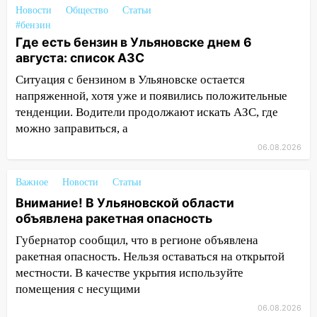
Новости
Общество
Статьи
15:15
Проводил до квартиры и ограбил:
#бензин
новый кавалер женщины оказался
Где есть бензин в Ульяновске днем 6
рецидивистом
августа: список АЗС
Ситуация с бензином в Ульяновске остается
14:26
В Ульяновске ограничат движение
напряженной, хотя уже и появились положительные
по улице Ефремова
тенденции. Водители продолжают искать АЗС, где
14:23
67% ульяновцев готовы
можно заправиться, а
передумать увольняться, если им
06.08.2026
повысят зарплату
14:01
Инсценировали ДТП и получили
Важное
Новости
Статьи
более 4,6 миллиона рублей: перед
Внимание! В Ульяновской области
судом предстанет банда
объявлена ракетная опасность
автоподставщиков
Губернатор сообщил, что в регионе объявлена
13:36
В Инзе произошел крупный пожар
ракетная опасность. Нельзя оставаться на открытой
местности. В качестве укрытия используйте
13:00
В суде защитили репутацию
помещения с несущими
мужчины, которого необоснованно
обвиняли в жестоком обращении с
06.08.2026