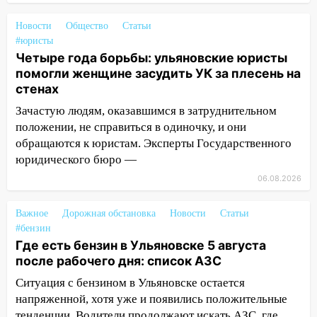
животными
Новости
Общество
Статьи
12:28
Миллион на «льготниках»: в
#юристы
Ульяновской области перевозчик
Четыре года борьбы: ульяновские юристы
провернул хитрую схему с чужими
помогли женщине засудить УК за плесень на
проездными
стенах
12:10
Ульяновский алиментщик накопил
Зачастую людям, оказавшимся в затруднительном
120 тысяч долга
положении, не справиться в одиночку, и они
обращаются к юристам. Эксперты Государственного
11:49
Снят режим «Ракетная
юридического бюро —
опасность» на территории Ульяновской
области
06.08.2026
11:30
Кабмин РФ разрешил до 1 июля
Важное
Дорожная обстановка
Новости
Статьи
2027 года импорт, выпуск и обращение
#бензин
бензина Евро 2, Евро 3, Евро 4
Где есть бензин в Ульяновске 5 августа
после рабочего дня: список АЗС
11:12
Соцсети: на Рябикова автомобиль
врезался в забор
Ситуация с бензином в Ульяновске остается
напряженной, хотя уже и появились положительные
10:27
Где есть бензин в Ульяновске
тенденции. Водители продолжают искать АЗС, где