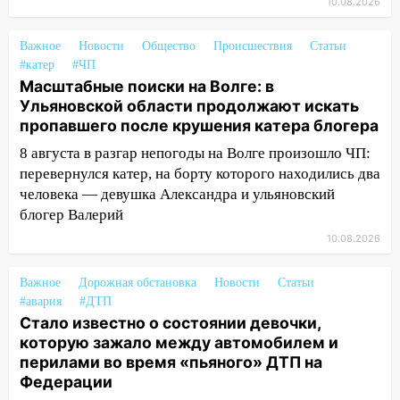
10.08.2026
13:49
Сотрудники СУ СК России по
Ульяновской области вручили ключи от
Важное
Новости
Общество
Происшествия
Статьи
квартир сиротам и детям, оставшихся
#катер
#ЧП
без попечения родителей
Масштабные поиски на Волге: в
Ульяновской области продолжают искать
13:36
«Мама, я умру?»: очевидец
пропавшего после крушения катера блогера
«пьяной» аварии, в которой маленькую
девочку зажало между автомобилем и
8 августа в разгар непогоды на Волге произошло ЧП:
перилами, рассказал о событиях
перевернулся катер, на борту которого находились два
ужасной ночи
человека — девушка Александра и ульяновский
блогер Валерий
13:05
17-летний парень находился за
рулем мотоцикла во время ДТП в Новом
10.08.2026
городе: в ГАИ прокомментировали
сегодняшнюю аварию
Важное
Дорожная обстановка
Новости
Статьи
#авария
#ДТП
12:59
Губернатор Ульяновской области
Стало известно о состоянии девочки,
выразил соболезнования в связи с
которую зажало между автомобилем и
трагедией в Нижнекамске
перилами во время «пьяного» ДТП на
Федерации
12:53
Число погибших в Нижнекамске