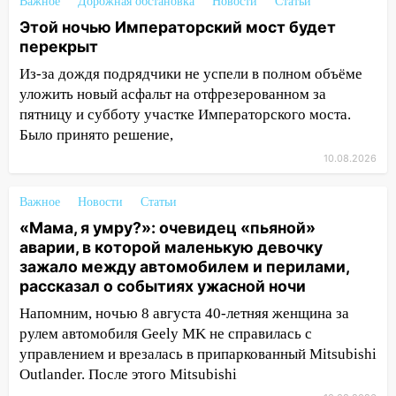
15:34
Ливень привел к жесткому ДТП: в
Важное
Дорожная обстановка
Новости
Статьи
Ульяновской области перевернулась
Этой ночью Императорский мост будет
легковушка
перекрыт
15:13
Семьям погибших и
Из-за дождя подрядчики не успели в полном объёме
пострадавшим в Нижнекамске окажут
уложить новый асфальт на отфрезерованном за
материальную помощь
пятницу и субботу участке Императорского моста.
Было принято решение,
15:05
Столкновение двух «Лад» в
10.08.2026
Димитровграде: пассажирка оказалась
в больнице
Важное
Новости
Статьи
14:23
В Вешкаймском районе
«Мама, я умру?»: очевидец «пьяной»
перевернулся самодельный байк
аварии, в которой маленькую девочку
зажало между автомобилем и перилами,
14:21
Волонтеры «ЛизаАлерт»
рассказал о событиях ужасной ночи
выложили ориентировку на пропавшего
8 августа в шторм ульяновского
Напомним, ночью 8 августа 40-летняя женщина за
блогера
рулем автомобиля Geely MK не справилась с
управлением и врезалась в припаркованный Mitsubishi
14:00
Этой ночью Императорский мост
Outlander. После этого Mitsubishi
будет перекрыт