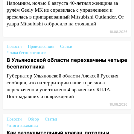
выросло до 13 человек, среди них есть
Напомним, ночью 8 августа 40-летняя женщина за
ребенок
рулём Geely MK не справилась с управлением и
врезалась в припаркованный Mitsubishi Outlander. От
12:46
Масштабные поиски на Волге: в
удара Mitsubishi отбросило на стоявший
Ульяновской области продолжают
искать пропавшего после крушения
10.08.2026
катера блогера
Новости
Происшествия
Статьи
11:53
Стало известно о состоянии
#атака беспилотников
девочки, которую зажало между
В Ульяновской области перехвачены четыре
автомобилем и перилами во время
беспилотника
«пьяного» ДТП на Федерации
Губернатор Ульяновской области Алексей Русских
11:29
Сергей Клопков назначен
сообщил, что на территории нашего региона
начальником управления
перехвачено и уничтожено 4 вражеских БПЛА.
административно-технического
Пострадавших и повреждений
контроля администрации Ульяновска
10.08.2026
11:12
В Ульяновской области в огне
погиб один человек
Новости
Обзор
Статьи
#итоги выходных
11:05
12 человек погибли и 39 получили
Как разрушительный ураган, потопы и