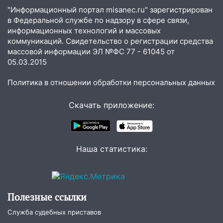
смертельная драка
"Информационный портал misanec.ru" зарегистрирован
в Федеральной службе по надзору в сфере связи,
05:00
Боль, скованность и старение
информационных технологий и массовых
дисков: как повседневные привычки
коммуникаций. Свидетельство о регистрации средства
незаметно разрушают наш позвоночник
массовой информации ЭЛ №ФС 77 - 61045 от
05.03.2015
03:00
День скрытых ловушек и
внезапных подарков судьбы: гороскоп
Политика в отношении обработки персональных данных
на 10 августа
09.08.2026
Скачать приложение:
21:58
В Ульяновске около «нового»
моста утопили автомобиль «Вольво»
20:20
Итоги 9 августа в Ульяновской
Наша статистика:
области: разгул стихии, поиски
человека на Волге и транспортный
коллапс
Полезные ссылки
19:43
Из-за ураганного ветра упали
деревья в парке «Победы»
Служба судебных приставов