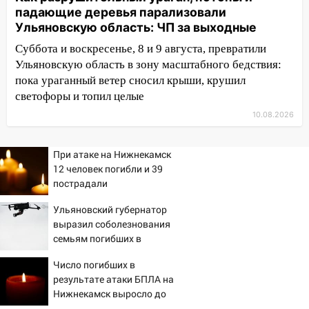
ранения после атаки беспилотников на
падающие деревья парализовали
Нижнекамск
Ульяновскую область: ЧП за выходные
10:51
В Ульяновской области
Суббота и воскресенье, 8 и 9 августа, превратили
перехвачены четыре беспилотника
Ульяновскую область в зону масштабного бедствия:
пока ураганный ветер сносил крыши, крушил
10:15
Соцсети: мотоциклист врезался в
светофоры и топил целые
«Калину» в Новом городе
10.08.2026
10:11
Во время атаки беспилотников в
Нижнекамске погибли люди: в
республике объявили траур
При атаке на Нижнекамск
12 человек погибли и 39
10:06
За выходные выпало больше
пострадали
месячной нормы осадков и упало 111
Ульяновский губернатор
деревьев в Ульяновске
выразил соболезнования
10:00
В Кузоватово ураганный ветер
семьям погибших в
повредил кровли районного дома
Нижнекамске
Число погибших в
культуры и школы
результате атаки БПЛА на
09:20
Момент падения дерева на
Нижнекамск выросло до
машину в Ульяновске попал на видео
13