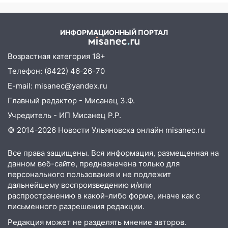
09:16
Утро ульяновских водителей
началось с «глухой» пробки на старом
ИНФОРМАЦИОННЫЙ ПОРТАЛ
мосту
Возрастная категория 18+
09:10
Соцсети: на Московском шоссе в
Ульяновске произошла авария
Телефон: (8422) 46-26-70
E-mail: misanec@yandex.ru
08:02
В Ульяновске во время
диспансеризации у 26-летнего парня
Главный редактор - Мисанец З.Ф.
выявили онкологию
Учредитель - ИП Мисанец Р.Р.
07:00
Прохладная ночь и ветреный
© 2014-2026 Новости Ульяновска онлайн
misanec.ru
день: прогноз погоды в Ульяновске 10
августа
Все права защищены. Вся информация, размещенная на
данном веб-сайте, предназначена только для
06:00
Как разрушительный ураган,
персонального пользования и не подлежит
потопы и падающие деревья
дальнейшему воспроизведению и/или
парализовали Ульяновскую область: ЧП
распространению в какой-либо форме, иначе как с
за выходные
письменного разрешения редакции.
Редакция может не разделять мнение авторов.
05:50
Пять украденных лошадей и