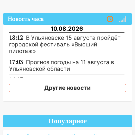
Новость часа
10.08.2026
18:12
В Ульяновске 15 августа пройдёт
городской фестиваль «Высший
пилотаж»
17:03
Прогноз погоды на 11 августа в
Ульяновской области
16:13
Неудачный маневр
дальнобойщика привел к жесткой
Другие новости
аварии с пострадавшей в
Новоспасском районе
16:13
В Ульяновске перед судом
предстанут 24 участника криминальной
Популярное
группировки