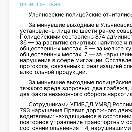
ПРОИСШЕСТВИЯ
Ульяновские полицейские отчитались
За минувшие выходные в Ульяновско
установлены лица по шести ранее сов
Полицейскими составлено 874 админист
36 — за распитие спиртных напитков и 
общественных местах, 8 — за мелкое ху
общественных местах, 7 — за нарушение
нарушения в сфере миграции. Составл
протокола, связанных с реализацией сп
алкогольной продукции.
За минувшие выходные полицейские
тяжкого вреда здоровью, два грабежа,
два факта незаконного оборота наркотик
Сотрудниками УГИБДД УМВД России 
793 нарушения Правил дорожного движе
водителями: находящимися в состоянии 
повторное управление транспортным ср
состоянии опьянения – 4, нарушившими