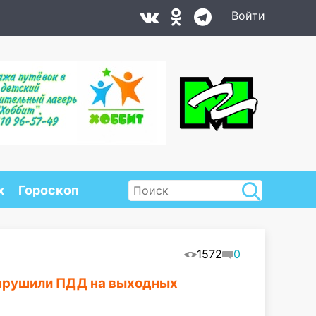
Войти
х
Гороскоп
1572
0
нарушили ПДД на выходных