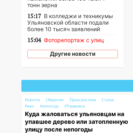
тонн зерна
15:17
В колледжи и техникумы
Ульяновской области подали
более 10 тысяч заявлений
15:04
Фоторепортаж с улиц
Ульяновска после шторма:
поваленные деревья и
Другие новости
затопленные улицы
14:28
Ураган вырвал остановку
на улице Деева в Заволжье
14:26
Жители Ульяновска сами
пытаются расчистить ливнёвки,
Новости
Общество
Происшествия
Статьи
не дождавшись
#жкх
#непогода
#Ульяновск
коммунальщиков
Куда жаловаться ульяновцам на
14:16
Шторм продолжает
упавшее дерево или затопленную
ломать город: на улице Любови
улицу после непогоды
Шевцовой рухнул светофор