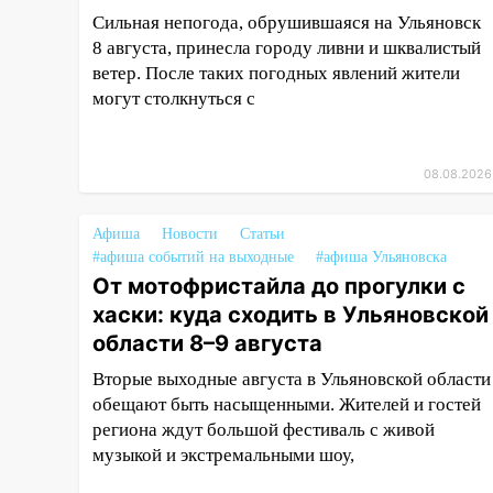
Сильная непогода, обрушившаяся на Ульяновск
14:14
Студента из Ульяновска
8 августа, принесла городу ливни и шквалистый
обманули мошенники под
ветер. После таких погодных явлений жители
видом преподавателя
могут столкнуться с
14:12
Куда жаловаться
ульяновцам на упавшее дерево
или затопленную улицу после
08.08.2026
непогоды
Афиша
13:59
Новости
Статьи
В Новом городе
#афиша событий на выходные
#афиша Ульяновска
ураганным ветром сорвало
От мотофристайла до прогулки с
опалубку со строящегося дома
хаски: куда сходить в Ульяновской
13:54
В мэрии Ульяновска
области 8–9 августа
рассказали, как устраняют
последствия мощного шторма
Вторые выходные августа в Ульяновской области
обещают быть насыщенными. Жителей и гостей
13:49
Стихия продолжает
региона ждут большой фестиваль с живой
крушить Ульяновск: дерево
музыкой и экстремальными шоу,
рухнуло на дом на
Орджоникидзе