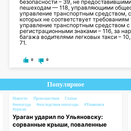
безопасности – 39, не предоставившим
пешеходам — 118, управляющими общес
управление транспортным средством, с
которых не соответствует требованиям 
управление транспортным средством с
регистрационными знаками – 116, за на
багажа водителями легковых такси – 10
71.
0
0
Популярное
Новости
Происшествия
Статьи
#непогода
#последствия непогоды
#Ульяновск
#ураган
Ураган ударил по Ульяновску:
сорванные крыши, поваленные