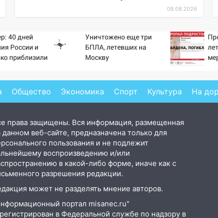
08.08.2026
р: 40 дней
Уничтожено еще три
Пр
ия России и
БПЛА, летевших на
ле
зко приблизили
Москву
ме
а Зеленского
а
Общество
Экономика
Спорт
Культура
На до
се права защищены. Вся информация, размещенная
 данном веб-сайте, предназначена только для
ерсонального пользования и не подлежит
альнейшему воспроизведению и/или
аспространению в какой-либо форме, иначе как с
исьменного разрешения редакции.
едакция может не разделять мнение авторов.
Информационный портал misanec.ru"
арегистрирован в Федеральной службе по надзору в