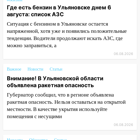
14:01
Инсценировали ДТП и получили
Где есть бензин в Ульяновске днем 6
более 4,6 миллиона рублей: перед
августа: список АЗС
судом предстанет банда
Ситуация с бензином в Ульяновске остается
автоподставщиков
напряженной, хотя уже и появились положительные
13:36
В Инзе произошел крупный пожар
тенденции. Водители продолжают искать АЗС, где
можно заправиться, а
13:00
В суде защитили репутацию
мужчины, которого необоснованно
06.08.2026
обвиняли в жестоком обращении с
животными
Важное
Новости
Статьи
Внимание! В Ульяновской области
12:28
Миллион на «льготниках»: в
объявлена ракетная опасность
Ульяновской области перевозчик
провернул хитрую схему с чужими
Губернатор сообщил, что в регионе объявлена
проездными
ракетная опасность. Нельзя оставаться на открытой
местности. В качестве укрытия используйте
12:10
Ульяновский алиментщик накопил
помещения с несущими
120 тысяч долга
06.08.2026
11:49
Снят режим «Ракетная
опасность» на территории Ульяновской