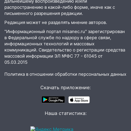
дальнейшему воспроизведению и/или
знакомым закончились для женщины
распространению в какой-либо форме, иначе как с
больницей
письменного разрешения редакции.
16:06
18-летняя девушка без прав
Редакция может не разделять мнение авторов.
перевернулась на мопеде и попала в
"Информационный портал misanec.ru" зарегистрирован
больницу
в Федеральной службе по надзору в сфере связи,
информационных технологий и массовых
15:59
Ульяновец отдал более 14
коммуникаций. Свидетельство о регистрации средства
миллионов рублей за криминальное
массовой информации ЭЛ №ФС 77 - 61045 от
покровительство
05.03.2015
15:32
На «кольце» кроссовер сбил 18-
Политика в отношении обработки персональных данных
летнего мопедиста
15:00
В Ульяновске после тройного ДТП
Скачать приложение:
госпитализировали 25-летнего байкера
14:32
На Ульяновскую область
надвигается жара
Наша статистика:
14:08
Пешеход переходил по «зебре»:
подробности серьезной аварии на