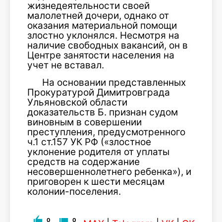
жизнедеятельности своей
малолетней дочери, однако от
оказания материальной помощи
злостно уклонялся. Несмотря на
наличие свободных вакансий, он в
Центре занятости населения на
учет не вставал.
На основании представленных
Прокуратурой Димитровграда
Ульяновской области
доказательств Б. признан судом
виновным в совершении
преступления, предусмотренного
ч.1 ст.157 УК РФ («злостное
уклонение родителя от уплаты
средств на содержание
несовершеннолетнего ребенка»), и
приговорен к шести месяцам
колонии-поселения.
0
0