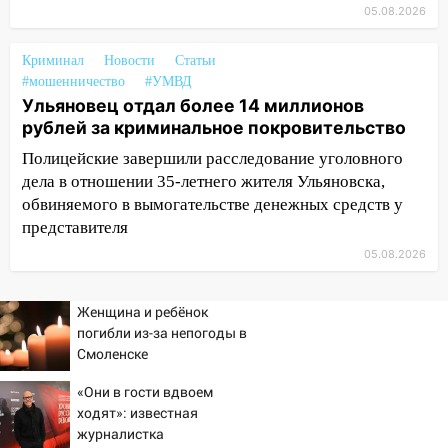
юному велосипедисту на улице
05.08.2026
Чернышевского
08:21
В Заволжском районе украли два
Криминал
Новости
Статьи
велосипеда
#мошенничество
#УМВД
Ульяновец отдал более 14 миллионов
07:18
В Ульяновск идет
рублей за криминальное покровительство
тридцатиградусная жара: какая будет
Полицейские завершили расследование уголовного
погода в четверг
дела в отношении 35-летнего жителя Ульяновска,
06:00
Четыре года борьбы: ульяновские
обвиняемого в вымогательстве денежных средств у
юристы помогли женщине засудить УК
представителя
за плесень на стенах
05.08.2026
05:00
Кому 6 августа звезды сулят
прибыль, а кому — испытания на
Женщина и ребёнок
прочность
погибли из-за непогоды в
Смоленске
05.08.2026
22:58
Соцсети: на проспекте Тюленева
«Они в гости вдвоем
ДТП с мотоциклистом
ходят»: известная
журналистка
20:22
Мошенники обманули 92-летнюю