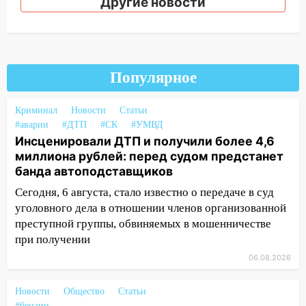
Другие новости
16:02
В Ульяновской области убрали
более 28% площадей зерновых и
зернобобовых культур
15:51
Бросила кирпич в жену брата: в
Популярное
Ульяновской области завели дело на
агрессивную женщину
Криминал
Новости
Статьи
15:47
На улице Радищева сбили
#аварии
#ДТП
#СК
#УМВД
курьера: крупная авария в Ульяновске
Инсценировали ДТП и получили более 4,6
миллиона рублей: перед судом предстанет
15:15
Проводил до квартиры и ограбил:
банда автоподставщиков
новый кавалер женщины оказался
Сегодня, 6 августа, стало известно о передаче в суд
рецидивистом
уголовного дела в отношении членов организованной
14:26
В Ульяновске ограничат движение
преступной группы, обвиняемых в мошенничестве
по улице Ефремова
при получении
14:23
67% ульяновцев готовы
06.08.2026
передумать увольняться, если им
повысят зарплату
Новости
Общество
Статьи
#бензин