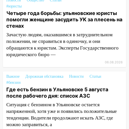
Новости
Общество
Статьи
области
#юристы
Четыре года борьбы: ульяновские юристы
11:30
Кабмин РФ разрешил до 1 июля
помогли женщине засудить УК за плесень на
2027 года импорт, выпуск и обращение
стенах
бензина Евро 2, Евро 3, Евро 4
Зачастую людям, оказавшимся в затруднительном
11:12
Соцсети: на Рябикова автомобиль
положении, не справиться в одиночку, и они
врезался в забор
обращаются к юристам. Эксперты Государственного
10:27
юридического бюро —
Где есть бензин в Ульяновске
днем 6 августа: список АЗС
06.08.2026
10:16
Внимание! В Ульяновской области
Важное
Дорожная обстановка
Новости
Статьи
объявлена ракетная опасность
#бензин
10:00
В Старомайнском районе утонул
Где есть бензин в Ульяновске 5 августа
51-летний мужчина
после рабочего дня: список АЗС
Ситуация с бензином в Ульяновске остается
09:50
В Ульяновске черный коршун
напряженной, хотя уже и появились положительные
застрял в тепловозе
тенденции. Водители продолжают искать АЗС, где
09:44
Ульяновские спасатели помогли
можно заправиться, а