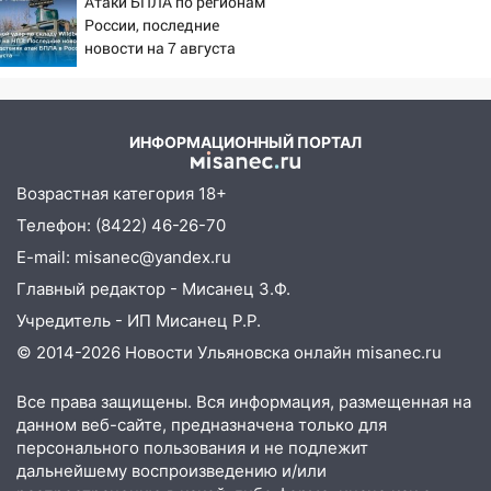
Атаки БПЛА по регионам
Чернышевского
России, последние
новости на 7 августа
08:21
В Заволжском районе украли два
2026: последствия, атаки
велосипеда
на склады Wildberries,
состояние пострадавших
07:18
В Ульяновск идет
ИНФОРМАЦИОННЫЙ ПОРТАЛ
тридцатиградусная жара: какая будет
погода в четверг
Возрастная категория 18+
06:00
Четыре года борьбы: ульяновские
Телефон: (8422) 46-26-70
юристы помогли женщине засудить УК
E-mail: misanec@yandex.ru
за плесень на стенах
Главный редактор - Мисанец З.Ф.
05:00
Кому 6 августа звезды сулят
Учредитель - ИП Мисанец Р.Р.
прибыль, а кому — испытания на
прочность
© 2014-2026 Новости Ульяновска онлайн
misanec.ru
05.08.2026
Все права защищены. Вся информация, размещенная на
22:58
Соцсети: на проспекте Тюленева
данном веб-сайте, предназначена только для
ДТП с мотоциклистом
персонального пользования и не подлежит
дальнейшему воспроизведению и/или
20:22
Мошенники обманули 92-летнюю