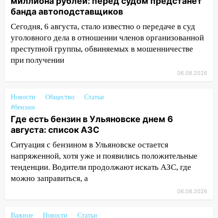
миллиона рублей: перед судом предстанет
16:02
В Ульяновской области убрали
банда автоподставщиков
более 28% площадей зерновых и
зернобобовых культур
Сегодня, 6 августа, стало известно о передаче в суд
уголовного дела в отношении членов организованной
15:51
Бросила кирпич в жену брата: в
преступной группы, обвиняемых в мошенничестве
Ульяновской области завели дело на
при получении
агрессивную женщину
06.08.2026
15:47
На улице Радищева сбили
курьера: крупная авария в Ульяновске
Новости
Общество
Статьи
#бензин
15:15
Проводил до квартиры и ограбил:
Где есть бензин в Ульяновске днем 6
новый кавалер женщины оказался
августа: список АЗС
рецидивистом
Ситуация с бензином в Ульяновске остается
14:26
В Ульяновске ограничат движение
напряженной, хотя уже и появились положительные
по улице Ефремова
тенденции. Водители продолжают искать АЗС, где
можно заправиться, а
14:23
67% ульяновцев готовы
передумать увольняться, если им
06.08.2026
повысят зарплату
Важное
Новости
Статьи