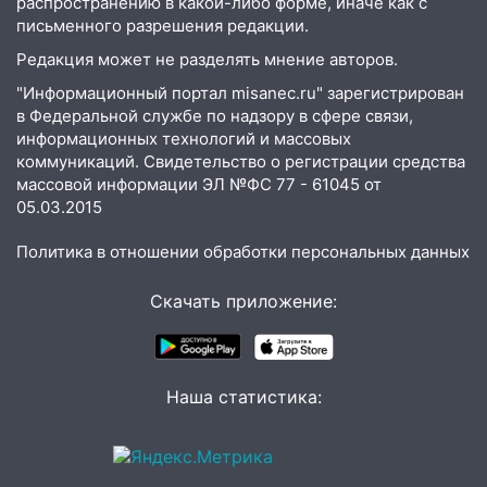
распространению в какой-либо форме, иначе как с
жительницу Ульяновской области
письменного разрешения редакции.
19:14
Житель Ульяновской области
Редакция может не разделять мнение авторов.
подвез троих незнакомцев на трассе и
"Информационный портал misanec.ru" зарегистрирован
заработал уголовное дело
в Федеральной службе по надзору в сфере связи,
18:14
информационных технологий и массовых
Прогноз погоды на 6 августа в
коммуникаций. Свидетельство о регистрации средства
Ульяновской области
массовой информации ЭЛ №ФС 77 - 61045 от
18:00
Мотофристайл, рок и силовой
05.03.2015
экстрим: в Ульяновске пройдет
большой фестиваль «Наше время»
Политика в отношении обработки персональных данных
17:30
Где есть бензин в Ульяновске 5
Скачать приложение:
августа после рабочего дня: список АЗС
17:05
«Обыск» по видеосвязи: в
Ульяновске задержали 19-летнюю
Наша статистика:
сообщницу мошенников
16:12
Едва не перерезал горло: в
Вешкайме посиделки с судимым