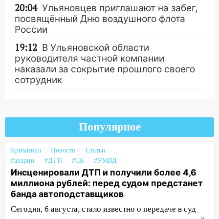
20:04
Ульяновцев приглашают на забег,
посвящённый Дню воздушного флота
России
19:12
В Ульяновской области
руководителя частной компании
наказали за сокрытие прошлого своего
сотрудник
18:02
В Ульяновск едут звезды
баскетбола!
Другие новости
17:08
Популярное
Ульяновский областной суд
оставил в силе приговор руководству
«УльяновскФармации» за махинации на
Криминал
Новости
Статьи
3,2 млн рублей
#аварии
#ДТП
#СК
#УМВД
Инсценировали ДТП и получили более 4,6
16:09
Ветераны легкой атлетики из
миллиона рублей: перед судом предстанет
Ульяновска успешно выступили на
банда автоподставщиков
Чемпионате России
Сегодня, 6 августа, стало известно о передаче в суд
16:02
В Ульяновской области убрали