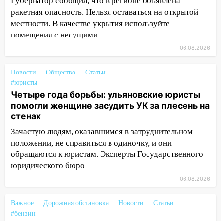
Губернатор сообщил, что в регионе объявлена
более 4,6 миллиона рублей: перед
ракетная опасность. Нельзя оставаться на открытой
судом предстанет банда
местности. В качестве укрытия используйте
автоподставщиков
помещения с несущими
13:36
В Инзе произошел крупный пожар
06.08.2026
13:00
В суде защитили репутацию
Новости
Общество
Статьи
мужчины, которого необоснованно
#юристы
обвиняли в жестоком обращении с
Четыре года борьбы: ульяновские юристы
животными
помогли женщине засудить УК за плесень на
12:28
Миллион на «льготниках»: в
стенах
Ульяновской области перевозчик
Зачастую людям, оказавшимся в затруднительном
провернул хитрую схему с чужими
положении, не справиться в одиночку, и они
проездными
обращаются к юристам. Эксперты Государственного
12:10
Ульяновский алиментщик накопил
юридического бюро —
120 тысяч долга
06.08.2026
11:49
Снят режим «Ракетная
Важное
Дорожная обстановка
Новости
Статьи
опасность» на территории Ульяновской
#бензин
области