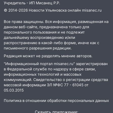
Учредитель - ИП Мисанец Р.Р.
19:14
Житель Ульяновской области
© 2014-2026 Новости Ульяновска онлайн
misanec.ru
подвез троих незнакомцев на трассе и
заработал уголовное дело
Все права защищены. Вся информация, размещенная на
данном веб-сайте, предназначена только для
18:14
Прогноз погоды на 6 августа в
персонального пользования и не подлежит
Ульяновской области
дальнейшему воспроизведению и/или
18:00
распространению в какой-либо форме, иначе как с
Мотофристайл, рок и силовой
письменного разрешения редакции.
экстрим: в Ульяновске пройдет
большой фестиваль «Наше время»
Редакция может не разделять мнение авторов.
17:30
Где есть бензин в Ульяновске 5
"Информационный портал misanec.ru" зарегистрирован
августа после рабочего дня: список АЗС
в Федеральной службе по надзору в сфере связи,
информационных технологий и массовых
17:05
«Обыск» по видеосвязи: в
коммуникаций. Свидетельство о регистрации средства
Ульяновске задержали 19-летнюю
массовой информации ЭЛ №ФС 77 - 61045 от
сообщницу мошенников
05.03.2015
16:12
Едва не перерезал горло: в
Политика в отношении обработки персональных данных
Вешкайме посиделки с судимым
знакомым закончились для женщины
Скачать приложение: