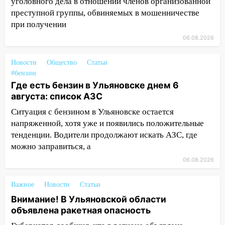
уголовного дела в отношении членов организованной
более 28% площадей зерновых и
преступной группы, обвиняемых в мошенничестве
зернобобовых культур
при получении
15:51
Бросила кирпич в жену брата: в
06.08.2026
Ульяновской области завели дело на
агрессивную женщину
Новости
Общество
Статьи
#бензин
15:47
На улице Радищева сбили
Где есть бензин в Ульяновске днем 6
курьера: крупная авария в Ульяновске
августа: список АЗС
15:15
Проводил до квартиры и ограбил:
Ситуация с бензином в Ульяновске остается
новый кавалер женщины оказался
напряженной, хотя уже и появились положительные
рецидивистом
тенденции. Водители продолжают искать АЗС, где
можно заправиться, а
14:26
В Ульяновске ограничат движение
по улице Ефремова
06.08.2026
14:23
67% ульяновцев готовы
Важное
Новости
Статьи
передумать увольняться, если им
Внимание! В Ульяновской области
повысят зарплату
объявлена ракетная опасность
14:01
Инсценировали ДТП и получили