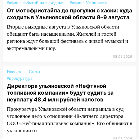
13:10
В Заволжском районе дерево
#афиша событий на выходные
#афиша Ульяновска
упало во дворе
От мотофристайла до прогулки с хаски: куда
сходить в Ульяновской области 8–9 августа
13:08
Ураган ударил по Ульяновску:
Вторые выходные августа в Ульяновской области
сорванные крыши, поваленные деревья,
обещают быть насыщенными. Жителей и гостей
затопленные улицы и остановившиеся
трамваи
региона ждут большой фестиваль с живой музыкой и
экстремальными шоу,
12:17
Ульяновск накрыл крупный град:
08.08.2026
после ливня город снова уходит под
воду
Новости
Статьи
12:12
Прокуратура взяла на контроль
#прокуратура
ДТП с шестилетним ребёнком на улице
Директора ульяновской «Нефтяной
Федерации
топливной компании» будут судить за
неуплату 48,4 млн рублей налогов
12:01
Пьяная женщина сбила
Прокуратура Ульяновской области направила в суд
шестилетнего ребёнка на улице
уголовное дело в отношении 48-летнего директора
Федерации: возбуждено уголовное дело
ООО «Нефтяная топливная компания». Его обвиняют в
11:16
В Ульяновске ищут 37-летнего
уклонении от
мужчину, пропавшего ещё 19 июля
08.08.2026