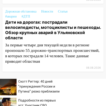
10:30
От мотофристайла до прогулки с
хаски: куда сходить в Ульяновской
Дорожная обстановка
Новости
Статьи
области 8–9 августа
#аварии
#ДТП
Дети на дорогах: пострадали
10:11
Директора ульяновской
велосипедисты, мотоциклисты и пешеходы.
«Нефтяной топливной компании» будут
Обзор крупных аварий в Ульяновской
судить за неуплату 48,4 млн рублей
области
налогов
За первые четыре дня текущей недели в регионе
09:28
Дети на дорогах: пострадали
произошло 55 дорожно-транспортных происшествий,
велосипедисты, мотоциклисты и
в которых пострадали 14 человек. Такие данные
пешеходы. Обзор крупных аварий в
приводит областная
Ульяновской области
08.08.2026
08:30
Поджог со свечой, 16 сгоревших
домов и выстрел за водку
Скотт Риттер: 40 дней
"принуждения России и
07:50
Какая погоды будет днем 8
Путина" резко приблизили
августа
крах режима Зеленского
Подробности из первых
06:45
Императорский мост в
уст: Участник СВО