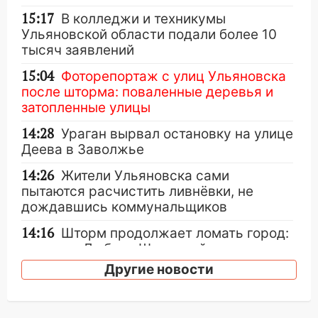
15:17
В колледжи и техникумы
Ульяновской области подали более 10
тысяч заявлений
15:04
Фоторепортаж с улиц Ульяновска
после шторма: поваленные деревья и
затопленные улицы
14:28
Ураган вырвал остановку на улице
Деева в Заволжье
14:26
Жители Ульяновска сами
пытаются расчистить ливнёвки, не
дождавшись коммунальщиков
14:16
Шторм продолжает ломать город:
на улице Любови Шевцовой рухнул
светофор
Другие новости
14:14
Студента из Ульяновска обманули
мошенники под видом преподавателя