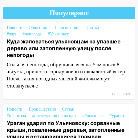
14:12
Куда жаловаться ульяновцам на
Популярное
упавшее дерево или затопленную улицу
после непогоды
Новости
Общество
Происшествия
Статьи
13:59
В Новом городе ураганным
#жкх
#непогода
#Ульяновск
ветром сорвало опалубку со
Куда жаловаться ульяновцам на упавшее
строящегося дома
дерево или затопленную улицу после
непогоды
13:54
В мэрии Ульяновска рассказали,
как устраняют последствия мощного
Сильная непогода, обрушившаяся на Ульяновск 8
шторма
августа, принесла городу ливни и шквалистый ветер.
После таких погодных явлений жители могут
13:49
Стихия продолжает крушить
столкнуться с
Ульяновск: дерево рухнуло на дом на
Орджоникидзе
08.08.2026
13:47
На Нижней Террасе мощным
Новости
Происшествия
Статьи
ветром вырвало дерево с корнем
#непогода
#последствия непогоды
#Ульяновск
#ураган
Ураган ударил по Ульяновску: сорванные
13:46
Сильный ветер сорвал крышу с
крыши, поваленные деревья, затопленные
СТО на проспекте Созидателей
улицы и остановившиеся трамваи