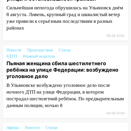
13:35
Непогода продолжает бить по
Сильнейшая непогода обрушилась на Ульяновск днём
транспорту: в Ульяновске трамвай
8 августа. Ливень, крупный град и шквалистый ветер
сошёл с рельсов
уже привели к серьёзным последствиям в разных
13:22
Упавшие деревья перекрыли
районах
дороги в Ульяновске: фото
08.08.2026
13:17
Непогода в Ульяновске не
Новости
Происшествия
Статьи
закончится сегодня: сильные ливни
#ДТП
#пьяный водитель
сохранятся 9 августа
Пьяная женщина сбила шестилетнего
13:15
Трижды «брал в долг» без спроса:
ребёнка на улице Федерации: возбуждено
житель Вешкаймского района похитил у
уголовное дело
знакомого 191 тысячу рублей
В Ульяновске возбуждено уголовное дело после
13:14
ночного ДТП на улице Федерации, в котором
Ураган оторвал светофор на
проспекте Филатова в Ульяновске
пострадал шестилетний ребёнок. По предварительным
данным полиции, ночью 8
13:12
Дерево пробило крышу дома на
08.08.2026
Новгородской в Ульяновске и рухнуло
на электрощит
Афиша
Новости
Статьи