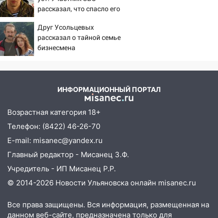
Ульяновске останется закрытым до
рассказал, что спасло его
утра 10 августа
в схватке с медведем
Друг Усольцевых
05:18
Судьба готовит сюрприз: гороскоп
рассказал о тайной семье
на 8 августа — кому повезет с
бизнесмена
деньгами, а кого ждет неожиданная
встреча
04:47
В Ульяновской области объявили
ИНФОРМАЦИОННЫЙ ПОРТАЛ
ракетную опасность: звучат сирены
07.08.2026
Возрастная категория 18+
20:40
Ульяновские аграрии смогут
Телефон: (8422) 46-26-70
купить тракторы с отсрочкой платежа
E-mail: misanec@yandex.ru
до декабря
Главный редактор - Мисанец З.Ф.
19:34
В следственном управлении
Учредитель - ИП Мисанец Р.Р.
состоялось торжественное
мероприятие, приуроченное к
© 2014-2026 Новости Ульяновска онлайн
misanec.ru
празднованию Дня сотрудника органов
следствия Российской Федерации
Все права защищены. Вся информация, размещенная на
данном веб-сайте, предназначена только для