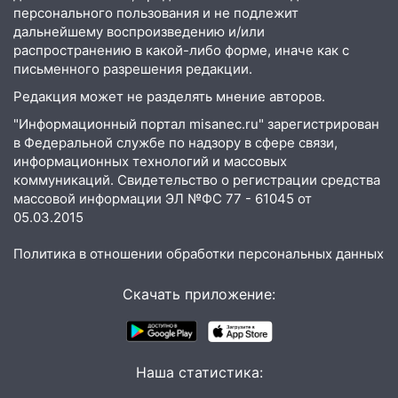
19:30
Ульяновцев приглашают
персонального пользования и не подлежит
поддержать «Симбирскую чебурашку»
дальнейшему воспроизведению и/или
на фестивале «ФормАРТ»
распространению в какой-либо форме, иначе как с
письменного разрешения редакции.
18:11
Ульяновская область стала
пилотным регионом проекта
Редакция может не разделять мнение авторов.
«Культурное долголетие»
"Информационный портал misanec.ru" зарегистрирован
в Федеральной службе по надзору в сфере связи,
17:23
Прогноз погоды в Ульяновской
информационных технологий и массовых
области на 8 августа
коммуникаций. Свидетельство о регистрации средства
массовой информации ЭЛ №ФС 77 - 61045 от
17:16
В реанимацию Ульяновской
05.03.2015
областной больницы поступили шесть
новых аппаратов ИВЛ
Политика в отношении обработки персональных данных
16:51
В Чердаклинском районе
ремонтируют дороги, ставят остановки
Скачать приложение:
и проводят новое освещение
16:35
В Ульяновске установили ещё
девять бункеров для крупногабаритного
Наша статистика:
мусора