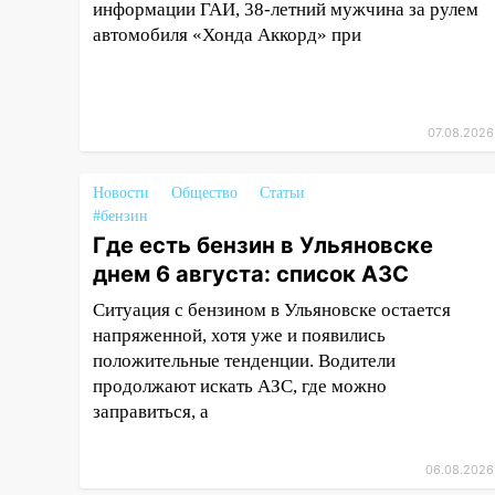
15:51
Бросила кирпич в жену
информации ГАИ, 38-летний мужчина за рулем
брата: в Ульяновской области
автомобиля «Хонда Аккорд» при
завели дело на агрессивную
женщину
15:47
На улице Радищева
07.08.2026
сбили курьера: крупная авария
в Ульяновске
Новости
Общество
Статьи
15:15
Проводил до квартиры и
#бензин
ограбил: новый кавалер
Где есть бензин в Ульяновске
женщины оказался
днем 6 августа: список АЗС
рецидивистом
Ситуация с бензином в Ульяновске остается
14:26
В Ульяновске ограничат
напряженной, хотя уже и появились
движение по улице Ефремова
положительные тенденции. Водители
продолжают искать АЗС, где можно
14:23
67% ульяновцев готовы
заправиться, а
передумать увольняться, если
им повысят зарплату
06.08.2026
14:01
Инсценировали ДТП и