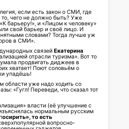
легия, если есть закон о СМИ, где
 то, чего не должно быть? Уже
«К барьеру!», и «Лицом к человеку»
ыли свой барьер и своё лицо. И
понятными словами? Тогда лучше уж
оров в СМИ».
ждународных связей
Екатерина
ализацией отрасли туризма». Вот то
думала продвигать диджеев в
воих хватает! Поют соловьём о
тки упадёшь!
м области уже надо ходить со
зы: «Гугл! Переведи, что сказал тот
лизация» власти (её улучшение с
 изъяснялась нормальным русским
п
осирить», то есть
сверхпопулярной вопросно-
 современных гаджетов.