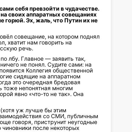
сами себя превзойти в чудачестве.
 на своих аппаратных совещаниях
е горюй. Эх, жаль, что Путин их не
ровёл совещание, на котором поднял
л, хватит нам говорить на
сскую речь.
 по лбу. Главное — заявить так,
ничего не понял. Судите сами: на
с появится Коллегия общественной
многие сидящие на аппаратном
когда это очередная бредовая
ь тоже непонятная многим
рой явно «что-то не так». Она
 (хотя уж лучше бы этим
взаимодействия со СМИ, публичным
още говоря, приструнит неугодные
то чиновники после некоторых