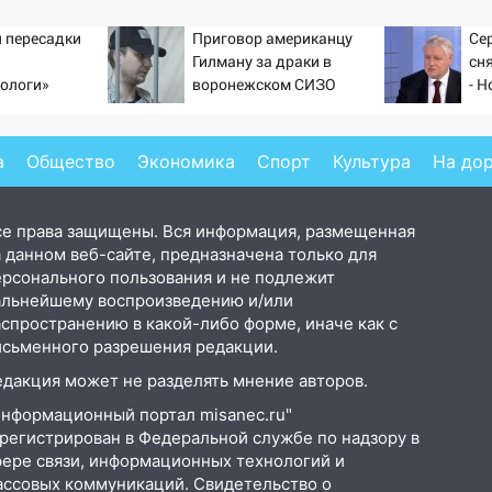
 пересадки
Приговор американцу
Се
Гилману за драки в
сн
ологи»
воронежском СИЗО
- Н
у еще живых
потребовали ужесточить -
Новости на Вести.ru
а
Общество
Экономика
Спорт
Культура
На до
се права защищены. Вся информация, размещенная
 данном веб-сайте, предназначена только для
ерсонального пользования и не подлежит
альнейшему воспроизведению и/или
аспространению в какой-либо форме, иначе как с
исьменного разрешения редакции.
едакция может не разделять мнение авторов.
Информационный портал misanec.ru"
арегистрирован в Федеральной службе по надзору в
фере связи, информационных технологий и
ассовых коммуникаций. Свидетельство о