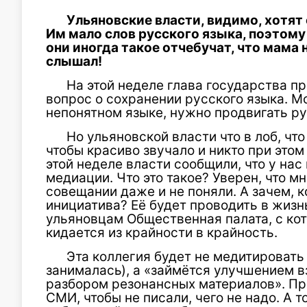
Ульяновские власти, видимо, хотят 
Им мало слов русского языка, поэтому
они иногда такое отчебучат, что мама н
слышал!
На этой неделе глава государства п
вопрос о сохранении русского языка. Мо
непонятном языке, нужно продвигать ру
Но ульяновской власти что в лоб, что
чтобы красиво звучало и никто при этом 
этой неделе власти сообщили, что у на
медиации. Что это такое? Уверен, что 
совещании даже и не поняли. А зачем, 
инициатива? Её будет проводить в жизн
ульяновцам Общественная палата, с кото
кидается из крайности в крайность.
Эта коллегия будет не медитировать
занималась), а «займётся улучшением 
разбором резонансных материалов». Пр
СМИ, чтобы не писали, чего не надо. А 