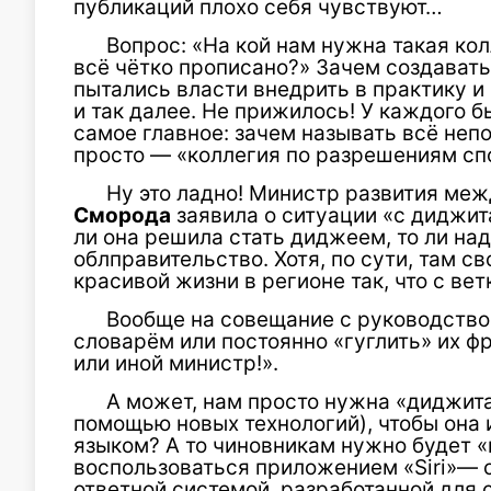
публикаций плохо себя чувствуют…
Вопрос: «На кой нам нужна такая кол
всё чётко прописано?» Зачем создавать
пытались власти внедрить в практику и 
и так далее. Не прижилось! У каждого б
самое главное: зачем называть всё не
просто — «коллегия по разрешениям сп
Ну это ладно! Министр развития ме
Сморода
заявила о ситуации «с диджит
ли она решила стать диджеем, то ли на
облправительство. Хотя, по сути, там с
красивой жизни в регионе так, что с ве
Вообще на совещание с руководство
словарём или постоянно «гуглить» их фра
или иной министр!».
А может, нам просто нужна «диджита
помощью новых технологий), чтобы она
языком? А то чиновникам нужно будет «
воспользоваться приложением «Siri»— 
ответной системой, разработанной для