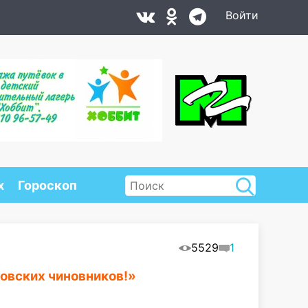
Войти
х
Гороскоп
5529
1
новских чиновников!»