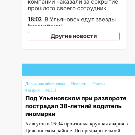
компании наказали за сокрытие
прошлого своего сотрудник
18:02
В Ульяновск едут звезды
баскетбола!
Другие новости
17:08
Ульяновский областной
суд оставил в силе приговор
руководству
«УльяновскФармации» за
махинации на 3,2 млн рублей
16:09
Ветераны легкой
атлетики из Ульяновска
Дорожная обстановка
Новости
Статьи
успешно выступили на
#авария
#ДТП
Чемпионате России
Под Ульяновском при развороте
16:02
пострадал 38-летний водитель
В Ульяновской области
убрали более 28% площадей
иномарки
зерновых и зернобобовых
5 августа в 16:34 произошла крупная авария в
культур
Цильнинском районе. По предварительной