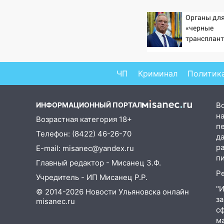
получили более 4,6 миллиона
рублей: перед судом
Органы для
предстанет банда
«черные
автоподставщиков
трансплант
извлекали 
13:36
В Инзе произошел
пациентов
крупный пожар
ЧП
Криминал
Политик
13:00
В суде защитили
репутацию мужчины, которого
ИНФОРМАЦИОННЫЙ ПОРТАЛ
В
необоснованно обвиняли в
на
жестоком обращении с
Возрастная категория 18+
п
животными
Телефон: (8422) 46-26-70
д
12:28
Миллион на «льготниках»:
р
E-mail: misanec@yandex.ru
в Ульяновской области
п
Главный редактор - Мисанец З.Ф.
перевозчик провернул хитрую
Р
Учредитель - ИП Мисанец Р.Р.
схему с чужими проездными
"
© 2014-2026 Новости Ульяновска онлайн
12:10
Ульяновский алиментщик
з
misanec.ru
накопил 120 тысяч долга
с
м