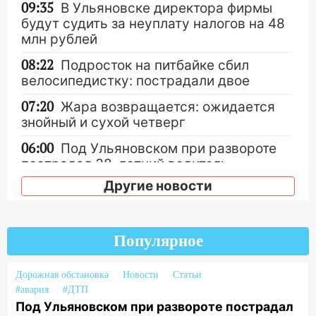
09:35
В Ульяновске директора фирмы
будут судить за неуплату налогов на 48
млн рублей
08:22
Подросток на питбайке сбил
велосипедистку: пострадали двое
07:20
Жара возвращается: ожидается
знойный и сухой четверг
06:00
Под Ульяновском при развороте
пострадал 38-летний водитель
иномарки
Другие новости
05:00
«Каждая пятая женщина и каждый
второй мужчина в мире сталкиваются с
алопецией»: врач рассказал, чем может
Популярное
быть вызвано облысение и как с этим
справиться
Дорожная обстановка
Новости
Статьи
#авария
#ДТП
03:30
Гороскоп на 7 августа: пятница
Под Ульяновском при развороте пострадал
принесет прилив творческой энергии и