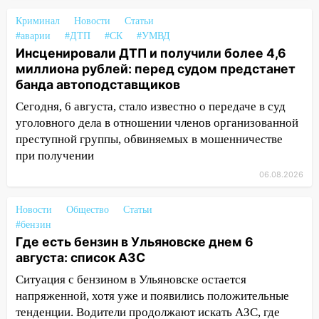
3,2 млн рублей
Криминал
Новости
Статьи
16:09
Ветераны легкой атлетики из
#аварии
#ДТП
#СК
#УМВД
Ульяновска успешно выступили на
Инсценировали ДТП и получили более 4,6
Чемпионате России
миллиона рублей: перед судом предстанет
банда автоподставщиков
16:02
В Ульяновской области убрали
Сегодня, 6 августа, стало известно о передаче в суд
более 28% площадей зерновых и
уголовного дела в отношении членов организованной
зернобобовых культур
преступной группы, обвиняемых в мошенничестве
15:51
Бросила кирпич в жену брата: в
при получении
Ульяновской области завели дело на
06.08.2026
агрессивную женщину
15:47
На улице Радищева сбили
Новости
Общество
Статьи
курьера: крупная авария в Ульяновске
#бензин
Где есть бензин в Ульяновске днем 6
15:15
Проводил до квартиры и ограбил:
августа: список АЗС
новый кавалер женщины оказался
Ситуация с бензином в Ульяновске остается
рецидивистом
напряженной, хотя уже и появились положительные
14:26
В Ульяновске ограничат движение
тенденции. Водители продолжают искать АЗС, где