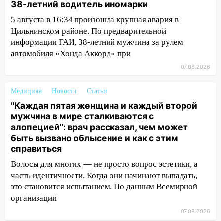
38-летний водитель иномарки
отличные шансы исправить старые
ошибки
5 августа в 16:34 произошла крупная авария в
Цильнинском районе. По предварительной
06.08.2026
информации ГАИ, 38-летний мужчина за рулем
23:20
Прогноз погоды на 7 августа в
автомобиля «Хонда Аккорд» при
Ульяновской области
07.08.2026
20:04
Ульяновцев приглашают на забег,
посвящённый Дню воздушного флота
Медицина
Новости
Статьи
России
"Каждая пятая женщина и каждый второй
19:12
В Ульяновской области
мужчина в мире сталкиваются с
руководителя частной компании
алопецией": врач рассказал, чем может
наказали за сокрытие прошлого своего
быть вызвано облысение и как с этим
сотрудник
справиться
Волосы для многих — не просто вопрос эстетики, а
18:02
В Ульяновск едут звезды
часть идентичности. Когда они начинают выпадать,
баскетбола!
это становится испытанием. По данным Всемирной
17:08
Ульяновский областной суд
организации
оставил в силе приговор руководству
07.08.2026
«УльяновскФармации» за махинации на