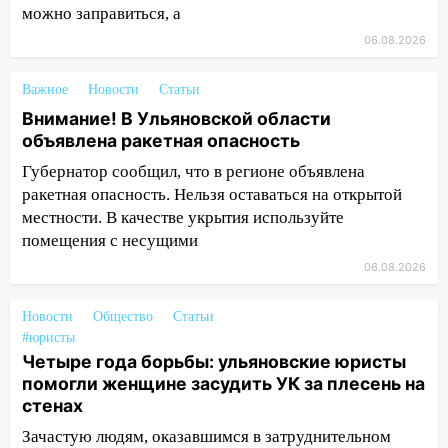
по улице Ефремова
можно заправиться, а
06.08.2026
14:23
67% ульяновцев готовы
передумать увольняться, если им
повысят зарплату
Важное
Новости
Статьи
Внимание! В Ульяновской области
14:01
Инсценировали ДТП и получили
объявлена ракетная опасность
более 4,6 миллиона рублей: перед
судом предстанет банда
Губернатор сообщил, что в регионе объявлена
автоподставщиков
ракетная опасность. Нельзя оставаться на открытой
местности. В качестве укрытия используйте
13:36
В Инзе произошел крупный пожар
помещения с несущими
13:00
В суде защитили репутацию
06.08.2026
мужчины, которого необоснованно
обвиняли в жестоком обращении с
Новости
Общество
Статьи
животными
#юристы
Четыре года борьбы: ульяновские юристы
12:28
Миллион на «льготниках»: в
помогли женщине засудить УК за плесень на
Ульяновской области перевозчик
стенах
провернул хитрую схему с чужими
проездными
Зачастую людям, оказавшимся в затруднительном