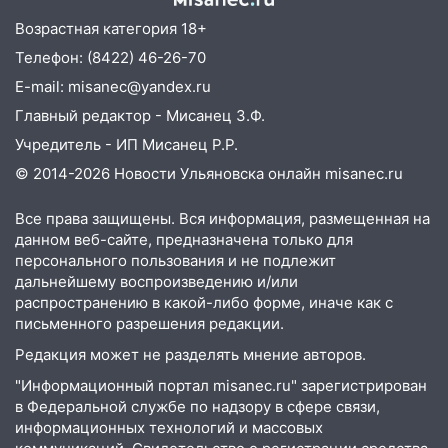
Возрастная категория 18+
09:50
В Ульяновске черный коршун
застрял в тепловозе
Телефон: (8422) 46-26-70
E-mail: misanec@yandex.ru
09:44
Ульяновские спасатели помогли
юному велосипедисту на улице
Главный редактор - Мисанец З.Ф.
Чернышевского
Учредитель - ИП Мисанец Р.Р.
08:21
В Заволжском районе украли два
© 2014-2026 Новости Ульяновска онлайн
misanec.ru
велосипеда
Все права защищены. Вся информация, размещенная на
07:18
В Ульяновск идет
данном веб-сайте, предназначена только для
тридцатиградусная жара: какая будет
персонального пользования и не подлежит
погода в четверг
дальнейшему воспроизведению и/или
распространению в какой-либо форме, иначе как с
06:00
Четыре года борьбы: ульяновские
письменного разрешения редакции.
юристы помогли женщине засудить УК
Редакция может не разделять мнение авторов.
за плесень на стенах
"Информационный портал misanec.ru" зарегистрирован
05:00
Кому 6 августа звезды сулят
в Федеральной службе по надзору в сфере связи,
прибыль, а кому — испытания на
информационных технологий и массовых
прочность