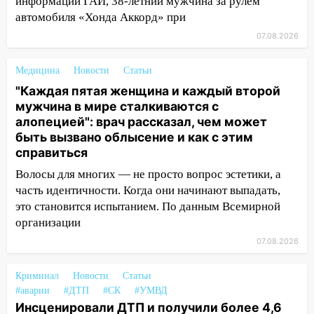
запретили остановку автомобилей на
информации ГАИ, 38-летний мужчина за рулем
50-метровом участке
автомобиля «Хонда Аккорд» при
07.08.2026
14:22
В Новом городе 8 августа пройдет
большой фестиваль «Наше время» с
мотофристайлом и концертом
Медицина
Новости
Статьи
«Мураками»
"Каждая пятая женщина и каждый второй
мужчина в мире сталкиваются с
14:04
Жару смоет ливнями: прогноз
алопецией": врач рассказал, чем может
погоды в Ульяновской области на
быть вызвано облысение и как с этим
выходные 8-9 августа
справиться
13:30
В Ульяновске транспортные
Волосы для многих — не просто вопрос эстетики, а
полицейские проведут акцию «Час
часть идентичности. Когда они начинают выпадать,
пассажира»
это становится испытанием. По данным Всемирной
организации
13:20
В Ульяновске за один день
обокрали женщину на пляже и
07.08.2026
подростка в сквере
Криминал
Новости
Статьи
13:01
В Димитровграде мужчина
#аварии
#ДТП
#СК
#УМВД
выбросил из машины страйкбольную
Инсценировали ДТП и получили более 4,6