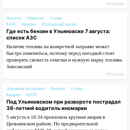
07.08.2026
16:12
В Ульяновском госуниверситете
разработают отечественный прибор для
цифровой ПЦР
Новости
Общество
Статьи
#АЗС
#бензин
#топливный кризис
15:47
Ульяновцы могут вернуть деньги
Где есть бензин в Ульяновске 7 августа:
за абонементы закрывшегося фитнес-
список АЗС
клуба «Рекорд-Fitness»
Наличие топлива на конкретной заправке может
15:34
После вмешательства
быстро измениться, поэтому перед поездкой стоит
прокуратуры в селах Ульяновской
проверять свежесть отметки и нужную марку топлива.
области привели в порядок детские
Заволжский
площадки
07.08.2026
15:27
Прокуратура проверяет
капремонт школы в селе Кивать
Дорожная обстановка
Новости
Статьи
#авария
#ДТП
15:08
В Кузоватово после прокурорской
Под Ульяновском при развороте пострадал
проверки обновили разметку на
38-летний водитель иномарки
пешеходных переходах
5 августа в 16:34 произошла крупная авария в
14:40
На проспекте Гая в Ульяновске
Цильнинском районе. По предварительной