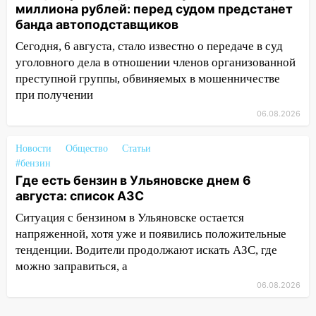
гранату: его задержали
миллиона рублей: перед судом предстанет
банда автоподставщиков
12:34
На Ульяновскую область
надвигается сильнейшая непогода: град
Сегодня, 6 августа, стало известно о передаче в суд
и шквал до 27 м/с
уголовного дела в отношении членов организованной
преступной группы, обвиняемых в мошенничестве
12:31
Ульяновец хотел купить иномарку
при получении
из Европы и потерял 760 тысяч рублей
06.08.2026
12:20
В Чердаклинском районе
столкнулись «Лада» и Chevrolet:
Новости
Общество
Статьи
пострадал 14-летний подросток
#бензин
Где есть бензин в Ульяновске днем 6
12:00
Где есть бензин в Ульяновске 7
августа: список АЗС
августа: список АЗС
Ситуация с бензином в Ульяновске остается
11:50
Заснул рядом с ребёнком и
напряженной, хотя уже и появились положительные
случайно задушил его: суд вынес
тенденции. Водители продолжают искать АЗС, где
приговор
можно заправиться, а
11:38
В Ленинском районе пожар
06.08.2026
полностью уничтожил дачный дом и
сарай