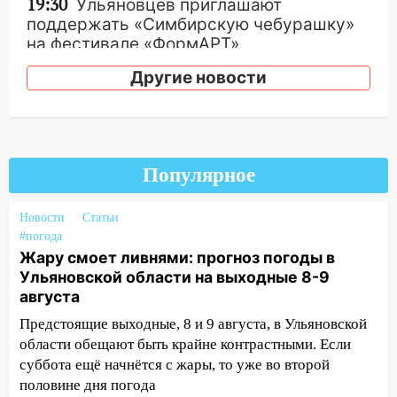
19:30
Ульяновцев приглашают
поддержать «Симбирскую чебурашку»
на фестивале «ФормАРТ»
18:11
Ульяновская область стала
Другие новости
пилотным регионом проекта
«Культурное долголетие»
17:16
В реанимацию Ульяновской
областной больницы поступили шесть
Популярное
новых аппаратов ИВЛ
16:51
В Чердаклинском районе
Новости
Статьи
#погода
ремонтируют дороги, ставят остановки
Жару смоет ливнями: прогноз погоды в
и проводят новое освещение
Ульяновской области на выходные 8-9
16:35
В Ульяновске установили ещё
августа
девять бункеров для крупногабаритного
Предстоящие выходные, 8 и 9 августа, в Ульяновской
мусора
области обещают быть крайне контрастными. Если
16:26
В Ульяновске бесплатно покажут
суббота ещё начнётся с жары, то уже во второй
матч «Волги» под открытым небом
половине дня погода