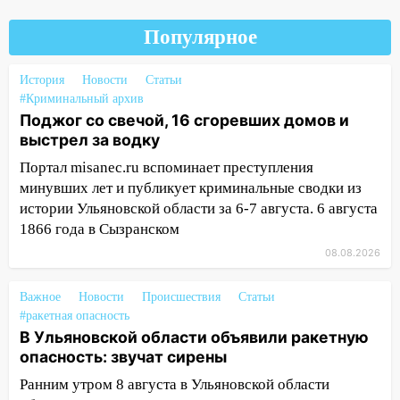
04:47
В Ульяновской области объявили
Популярное
ракетную опасность: звучат сирены
07.08.2026
История
Новости
Статьи
20:40
Ульяновские аграрии смогут
#Криминальный архив
купить тракторы с отсрочкой платежа
Поджог со свечой, 16 сгоревших домов и
до декабря
выстрел за водку
19:34
В следственном управлении
Портал misanec.ru вспоминает преступления
состоялось торжественное
минувших лет и публикует криминальные сводки из
мероприятие, приуроченное к
истории Ульяновской области за 6-7 августа. 6 августа
празднованию Дня сотрудника органов
1866 года в Сызранском
следствия Российской Федерации
08.08.2026
19:30
Ульяновцев приглашают
поддержать «Симбирскую чебурашку»
Важное
Новости
Происшествия
Статьи
на фестивале «ФормАРТ»
#ракетная опасность
В Ульяновской области объявили ракетную
18:11
Ульяновская область стала
опасность: звучат сирены
пилотным регионом проекта
Ранним утром 8 августа в Ульяновской области
«Культурное долголетие»