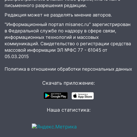
письменного разрешения редакции.
11:20
Ульяновская шахматистка
Редакция может не разделять мнение авторов.
Валерия Клейменова выиграла два
золота в составе сборной мира
"Информационный портал misanec.ru" зарегистрирован
в Федеральной службе по надзору в сфере связи,
11:16
В Ульяновске открыли памятную
информационных технологий и массовых
доску декабристу Кондратию Рылееву
коммуникаций. Свидетельство о регистрации средства
массовой информации ЭЛ №ФС 77 - 61045 от
10:40
В Ульяновске спасатели ночью
05.03.2015
нашли потерявшегося в заброшенных
садах 79-летнего мужчину
Политика в отношении обработки персональных данных
10:26
На нескольких улицах Ульяновска
Скачать приложение:
временно отключили холодную воду
10:14
В Ульяновске двоих участников
коррупционной схемы при ЦГКБ
отправили в колонию на 7 и 8 лет
Наша статистика:
09:52
Ночью беспилотники сбили над
соседними Татарстаном и Саратовской
областью