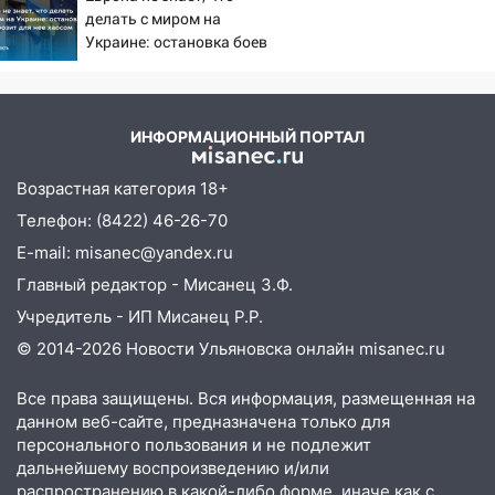
из Европы и потерял 760 тысяч рублей
делать с миром на
12:20
В Чердаклинском районе
Украине: остановка боев
столкнулись «Лада» и Chevrolet:
грозит для нее хаосом
пострадал 14-летний подросток
12:00
Где есть бензин в Ульяновске 7
ИНФОРМАЦИОННЫЙ ПОРТАЛ
августа: список АЗС
Возрастная категория 18+
11:50
Заснул рядом с ребёнком и
случайно задушил его: суд вынес
Телефон: (8422) 46-26-70
приговор
E-mail: misanec@yandex.ru
11:38
В Ленинском районе пожар
Главный редактор - Мисанец З.Ф.
полностью уничтожил дачный дом и
Учредитель - ИП Мисанец Р.Р.
сарай
© 2014-2026 Новости Ульяновска онлайн
misanec.ru
11:38
В Госдуме предложили отменить
ЕГЭ с 2027 года
Все права защищены. Вся информация, размещенная на
данном веб-сайте, предназначена только для
11:25
В Ульяновске ИИ будет выявлять
персонального пользования и не подлежит
нарушителей на контейнерных
дальнейшему воспроизведению и/или
площадках
распространению в какой-либо форме, иначе как с