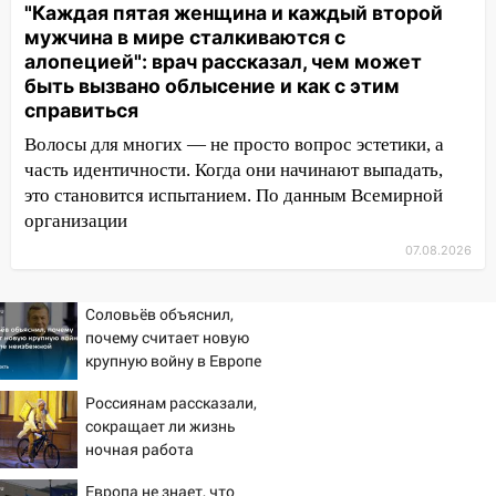
"Каждая пятая женщина и каждый второй
14:04
Жару смоет ливнями: прогноз
мужчина в мире сталкиваются с
погоды в Ульяновской области на
алопецией": врач рассказал, чем может
выходные 8-9 августа
быть вызвано облысение и как с этим
справиться
13:30
В Ульяновске транспортные
полицейские проведут акцию «Час
Волосы для многих — не просто вопрос эстетики, а
пассажира»
часть идентичности. Когда они начинают выпадать,
это становится испытанием. По данным Всемирной
13:20
В Ульяновске за один день
организации
обокрали женщину на пляже и
подростка в сквере
07.08.2026
13:01
В Димитровграде мужчина
Соловьёв объяснил,
выбросил из машины страйкбольную
почему считает новую
гранату: его задержали
крупную войну в Европе
12:34
На Ульяновскую область
неизбежной
Россиянам рассказали,
надвигается сильнейшая непогода: град
сокращает ли жизнь
и шквал до 27 м/с
ночная работа
12:31
Ульяновец хотел купить иномарку
Европа не знает, что