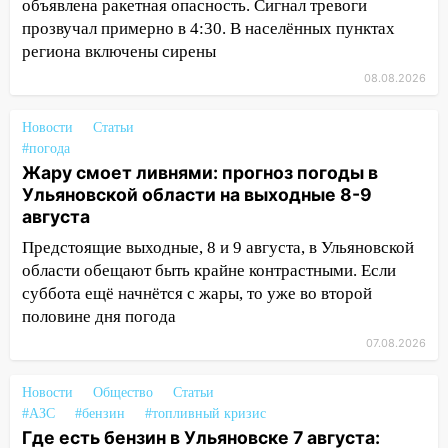
объявлена ракетная опасность. Сигнал тревоги
17:16
В реанимацию Ульяновской
прозвучал примерно в 4:30. В населённых пунктах
областной больницы поступили шесть
региона включены сирены
новых аппаратов ИВЛ
08.08.2026
16:51
В Чердаклинском районе
ремонтируют дороги, ставят остановки
Новости
Статьи
и проводят новое освещение
#погода
Жару смоет ливнями: прогноз погоды в
16:35
В Ульяновске установили ещё
Ульяновской области на выходные 8-9
девять бункеров для крупногабаритного
августа
мусора
Предстоящие выходные, 8 и 9 августа, в Ульяновской
16:26
В Ульяновске бесплатно покажут
области обещают быть крайне контрастными. Если
матч «Волги» под открытым небом
суббота ещё начнётся с жары, то уже во второй
половине дня погода
16:12
В Ульяновском госуниверситете
07.08.2026
разработают отечественный прибор для
цифровой ПЦР
Новости
Общество
Статьи
15:47
Ульяновцы могут вернуть деньги
#АЗС
#бензин
#топливный кризис
за абонементы закрывшегося фитнес-
Где есть бензин в Ульяновске 7 августа: