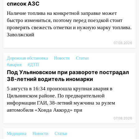
клуба «Рекорд-Fitness»
список АЗС
15:34
После вмешательства
Наличие топлива на конкретной заправке может
прокуратуры в селах Ульяновской
быстро измениться, поэтому перед поездкой стоит
области привели в порядок детские
проверять свежесть отметки и нужную марку топлива.
площадки
Заволжский
07.08.2026
15:27
Прокуратура проверяет
капремонт школы в селе Кивать
Дорожная обстановка
Новости
Статьи
15:08
В Кузоватово после прокурорской
#авария
#ДТП
проверки обновили разметку на
Под Ульяновском при развороте пострадал
пешеходных переходах
38-летний водитель иномарки
14:40
На проспекте Гая в Ульяновске
5 августа в 16:34 произошла крупная авария в
запретили остановку автомобилей на
Цильнинском районе. По предварительной
50-метровом участке
информации ГАИ, 38-летний мужчина за рулем
автомобиля «Хонда Аккорд» при
14:22
В Новом городе 8 августа пройдет
07.08.2026
большой фестиваль «Наше время» с
мотофристайлом и концертом
«Мураками»
Медицина
Новости
Статьи