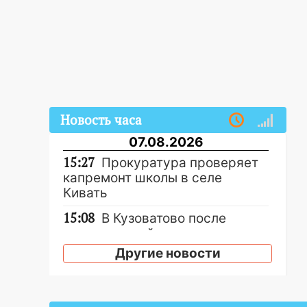
Новость часа
07.08.2026
15:27
Прокуратура проверяет
капремонт школы в селе
Кивать
15:08
В Кузоватово после
прокурорской проверки
обновили разметку на
Другие новости
пешеходных переходах
14:40
На проспекте Гая в
Ульяновске запретили