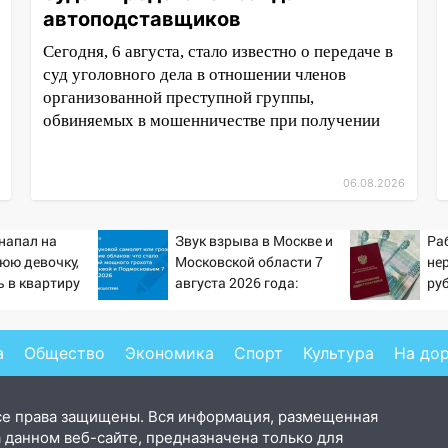
автоподставщиков
Сегодня, 6 августа, стало известно о передаче в
суд уголовного дела в отношении членов
организованной преступной группы,
обвиняемых в мошенничестве при получении
06.08.2026
напал на
Звук взрыва в Москве и
Ра
юю девочку,
Московской области 7
не
 в квартиру
августа 2026 года:
ру
Причины, источник,
пен
откуда был громкий
Pr
хлопок
а
Общество
Экономика
Спорт
Культура
На до
се права защищены. Вся информация, размещенная
 данном веб-сайте, предназначена только для