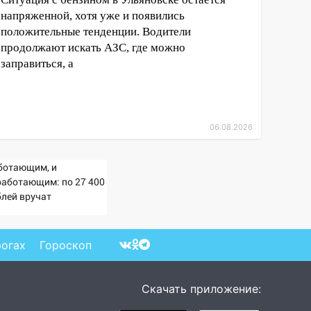
напряженной, хотя уже и появились
положительные тенденции. Водители
продолжают искать АЗС, где можно
заправиться, а
06.08.2026
ботающим, и
работающим: по 27 400
блей вручат
сионерам в сентябре -
imaMedia.ru
рогах
Гороскоп
Скачать приложение: