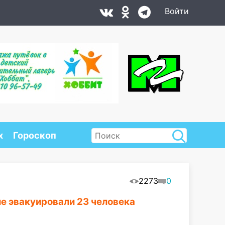
Войти
х
Гороскоп
2273
0
ме эвакуировали 23 человека