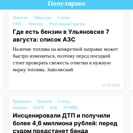
Популярное
Новости
Общество
Статьи
#АЗС
#бензин
#топливный кризис
Где есть бензин в Ульяновске 7
августа: список АЗС
Наличие топлива на конкретной заправке может
быстро измениться, поэтому перед поездкой
стоит проверять свежесть отметки и нужную
марку топлива. Заволжский
07.08.2026
Криминал
Новости
Статьи
#аварии
#ДТП
#СК
#УМВД
Инсценировали ДТП и получили
более 4,6 миллиона рублей: перед
судом предстанет банда