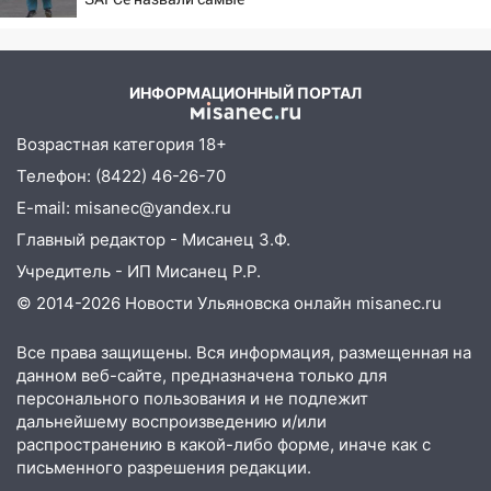
попал мужчина
редкие имена за 2026 год
11:17
В Радищевском районе сгорели
хозяйственные постройки
ИНФОРМАЦИОННЫЙ ПОРТАЛ
11:00
В Канадее горел жилой дом
Возрастная категория 18+
10:18
Губернатор Ульяновской области:
Телефон: (8422) 46-26-70
уничтожено четыре беспилотника в
E-mail: misanec@yandex.ru
регионе
Главный редактор - Мисанец З.Ф.
10:00
В Ульяновске дотла сгорел
Учредитель - ИП Мисанец Р.Р.
легковой автомобиль
© 2014-2026 Новости Ульяновска онлайн
misanec.ru
09:39
В Ульяновске будут судить десять
наркодилеров, снабжавших две области
Все права защищены. Вся информация, размещенная на
данном веб-сайте, предназначена только для
09:25
Вынесли приговор дебоширам,
персонального пользования и не подлежит
избившим мужчину в трамвае
дальнейшему воспроизведению и/или
08:27
распространению в какой-либо форме, иначе как с
Ульяновская полиция получила
письменного разрешения редакции.
один из шести уникальных автомобилей