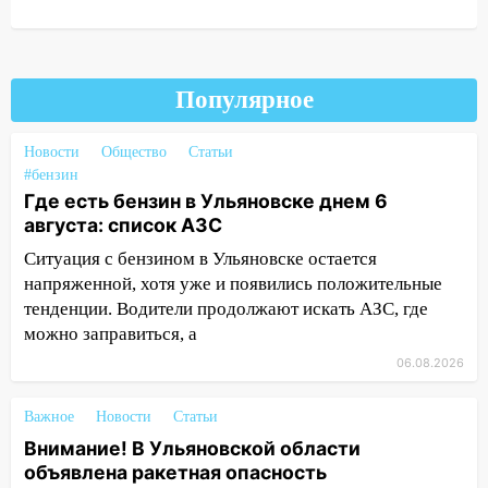
10:00
В Старомайнском районе утонул
51-летний мужчина
09:50
В Ульяновске черный коршун
Популярное
застрял в тепловозе
09:44
Ульяновские спасатели помогли
Новости
Общество
Статьи
юному велосипедисту на улице
#бензин
Где есть бензин в Ульяновске днем 6
Чернышевского
августа: список АЗС
08:21
В Заволжском районе украли два
Ситуация с бензином в Ульяновске остается
велосипеда
напряженной, хотя уже и появились положительные
07:18
В Ульяновск идет
тенденции. Водители продолжают искать АЗС, где
тридцатиградусная жара: какая будет
можно заправиться, а
погода в четверг
06.08.2026
06:00
Четыре года борьбы: ульяновские
юристы помогли женщине засудить УК
Важное
Новости
Статьи
за плесень на стенах
Внимание! В Ульяновской области
объявлена ракетная опасность
05:00
Кому 6 августа звезды сулят