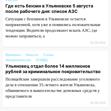
августа после рабочего дня: список АЗС
Где есть бензин в Ульяновске 5 августа
после рабочего дня: список АЗС
17:05
«Обыск» по видеосвязи: в
Ульяновске задержали 19-летнюю
Ситуация с бензином в Ульяновске остается
сообщницу мошенников
напряженной, хотя уже и появились положительные
тенденции. Водители продолжают искать АЗС, где
16:12
Едва не перерезал горло: в
можно заправиться, а
Вешкайме посиделки с судимым
знакомым закончились для женщины
05.08.2026
больницей
Криминал
Новости
Статьи
16:06
18-летняя девушка без прав
#мошенничество
#УМВД
перевернулась на мопеде и попала в
Ульяновец отдал более 14 миллионов
больницу
рублей за криминальное покровительство
15:59
Ульяновец отдал более 14
Полицейские завершили расследование уголовного
миллионов рублей за криминальное
дела в отношении 35-летнего жителя Ульяновска,
покровительство
обвиняемого в вымогательстве денежных средств у
представителя
15:32
На «кольце» кроссовер сбил 18-
летнего мопедиста
05.08.2026