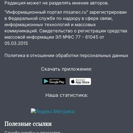
в России
Редакция может не разделять мнение авторов.
07:02
Жара отступит: какой будет
"Информационный портал misanec.ru" зарегистрирован
погода в Ульяновске днем 5 августа
в Федеральной службе по надзору в сфере связи,
информационных технологий и массовых
06:10
Двое мигрантов изнасиловали 13-
коммуникаций. Свидетельство о регистрации средства
летнюю девочку в центре Ульяновска
массовой информации ЭЛ №ФС 77 - 61045 от
05.03.2015
06:00
Мертвеца выкопали, посадили в
мешок и попытались утопить в Волге
Политика в отношении обработки персональных данных
05:30
Астрологи назвали самый
Скачать приложение:
опасный день августа: что ждет каждый
знак 5 августа
04.08.2026
Наша статистика:
23:27
Прокуратура проверяет
капремонт школы в посёлке Налейка
22:33
Прокуратура проверяет
спортивные объекты в Старой Майне
Полезные ссылки
21:01
Ульяновцев приглашают сдать
Служба судебных приставов