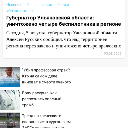
15:00
В Ульяновске после тройного ДТП
Новости
Происшествия
Статьи
госпитализировали 25-летнего байкера
#беспилотники
Губернатор Ульяновской области:
14:32
На Ульяновскую область
уничтожено четыре беспилотника в регионе
надвигается жара
Сегодня, 5 августа, губернатор Ульяновской области
14:08
Пешеход переходил по «зебре»:
Алексей Русских сообщил, что над территорией
подробности серьезной аварии на
региона перехвачено и уничтожено четыре вражеских
Фруктовой
05.08.2026
13:30
В Димитровграде на улице
Трудовой горело здание
"Убил профессора страх":
13:00
Водитель без прав врезался в
Кто на самом деле
припаркованный автомобиль
виноват в смерти ученого
Зезина, остановившего
12:37
Переезжал «зебру» на
Врач раскрыл, как
мальчишек на поле с
велосипеде и попал под колеса
распознать опасный
горохом
тромб
12:18
Вспыхнул изнутри: в
Железнодорожном районе горела дача
Тренд на греческие и
славянские: в курганском
11:33
В Засвияжье под колёса авто
ЗАГСе назвали самые