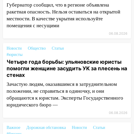
прибыль, а кому — испытания на
Губернатор сообщил, что в регионе объявлена
прочность
ракетная опасность. Нельзя оставаться на открытой
местности. В качестве укрытия используйте
05.08.2026
помещения с несущими
22:58
Соцсети: на проспекте Тюленева
06.08.2026
ДТП с мотоциклистом
20:22
Мошенники обманули 92-летнюю
Новости
Общество
Статьи
жительницу Ульяновской области
#юристы
Четыре года борьбы: ульяновские юристы
19:14
Житель Ульяновской области
помогли женщине засудить УК за плесень на
подвез троих незнакомцев на трассе и
стенах
заработал уголовное дело
Зачастую людям, оказавшимся в затруднительном
18:14
Прогноз погоды на 6 августа в
положении, не справиться в одиночку, и они
Ульяновской области
обращаются к юристам. Эксперты Государственного
юридического бюро —
18:00
Мотофристайл, рок и силовой
экстрим: в Ульяновске пройдет
06.08.2026
большой фестиваль «Наше время»
Важное
Дорожная обстановка
Новости
Статьи
17:30
Где есть бензин в Ульяновске 5
#бензин