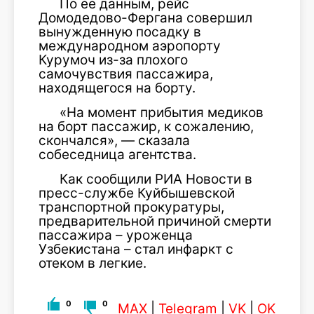
По ее данным, рейс
Домодедово-Фергана совершил
вынужденную посадку в
международном аэропорту
Курумоч из-за плохого
самочувствия пассажира,
находящегося на борту.
«На момент прибытия медиков
на борт пассажир, к сожалению,
скончался», — сказала
собеседница агентства.
Как сообщили РИА Новости в
пресс-службе Куйбышевской
транспортной прокуратуры,
предварительной причиной смерти
пассажира – уроженца
Узбекистана – стал инфаркт с
отеком в легкие.
0
0
MAX
|
Telegram
|
VK
|
OK