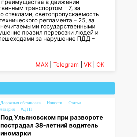
и преимущества в движении
енным транспортом – 7, за
о стеклами, светопропускаемость
ехнического регламента – 25, за
 нечитаемыми государственными
рушение правил перевозки людей и
, пешеходами за нарушение ПДД –
MAX
|
Telegram
|
VK
|
OK
Дорожная обстановка
Новости
Статьи
#авария
#ДТП
Под Ульяновском при развороте
пострадал 38-летний водитель
иномарки