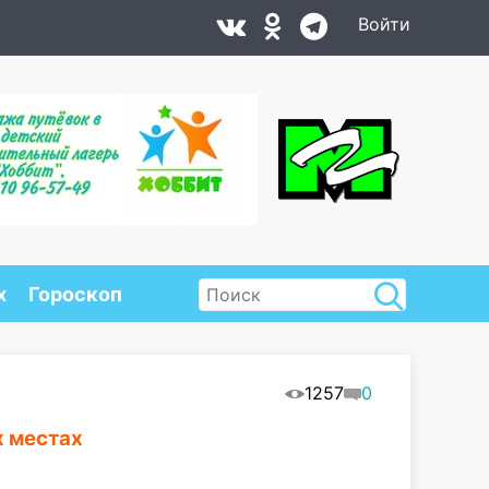
Войти
х
Гороскоп
1257
0
х местах