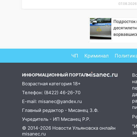
07.08.2026
золота в составе сборной мира
11:16
В Ульяновске открыли
Подросток 
памятную доску декабристу
десятилетн
Кондратию Рылееву
ворвавшись
10:40
В Ульяновске спасатели
ночью нашли потерявшегося в
заброшенных садах 79-летнего
ЧП
Криминал
Политик
мужчину
10:26
На нескольких улицах
ИНФОРМАЦИОННЫЙ ПОРТАЛ
В
Ульяновска временно
на
Возрастная категория 18+
отключили холодную воду
п
Телефон: (8422) 46-26-70
д
10:14
В Ульяновске двоих
р
E-mail: misanec@yandex.ru
участников коррупционной
п
Главный редактор - Мисанец З.Ф.
схемы при ЦГКБ отправили в
Р
колонию на 7 и 8 лет
Учредитель - ИП Мисанец Р.Р.
"
© 2014-2026 Новости Ульяновска онлайн
09:52
Ночью беспилотники
з
misanec.ru
сбили над соседними