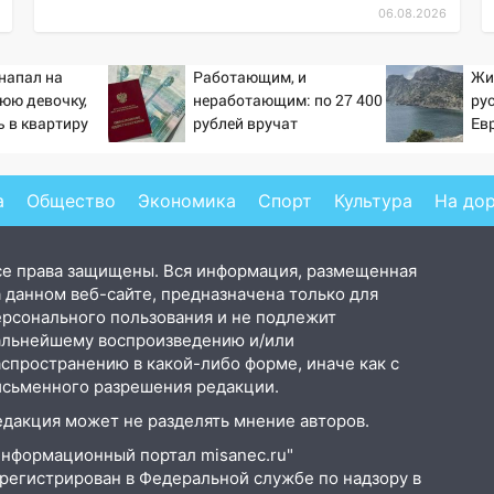
06.08.2026
напал на
Работающим, и
Жи
юю девочку,
неработающим: по 27 400
ру
 в квартиру
рублей вручат
Ев
пенсионерам в сентябре -
PrimaMedia.ru
а
Общество
Экономика
Спорт
Культура
На до
се права защищены. Вся информация, размещенная
 данном веб-сайте, предназначена только для
ерсонального пользования и не подлежит
альнейшему воспроизведению и/или
аспространению в какой-либо форме, иначе как с
исьменного разрешения редакции.
едакция может не разделять мнение авторов.
Информационный портал misanec.ru"
арегистрирован в Федеральной службе по надзору в