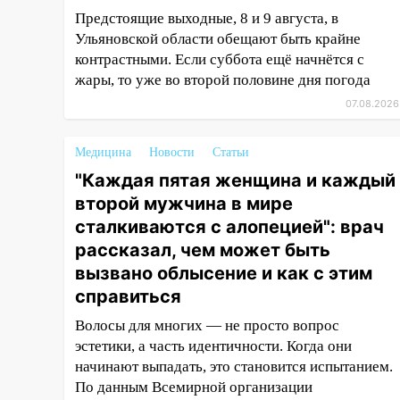
12:00
Где есть бензин в
Предстоящие выходные, 8 и 9 августа, в
Ульяновске 7 августа: список
Ульяновской области обещают быть крайне
АЗС
контрастными. Если суббота ещё начнётся с
жары, то уже во второй половине дня погода
11:50
Заснул рядом с ребёнком
07.08.2026
и случайно задушил его: суд
вынес приговор
Медицина
Новости
Статьи
11:38
В Ленинском районе
"Каждая пятая женщина и каждый
пожар полностью уничтожил
дачный дом и сарай
второй мужчина в мире
сталкиваются с алопецией": врач
11:38
В Госдуме предложили
рассказал, чем может быть
отменить ЕГЭ с 2027 года
вызвано облысение и как с этим
11:25
В Ульяновске ИИ будет
справиться
выявлять нарушителей на
контейнерных площадках
Волосы для многих — не просто вопрос
эстетики, а часть идентичности. Когда они
11:20
Ульяновская
начинают выпадать, это становится испытанием.
шахматистка Валерия
По данным Всемирной организации
Клейменова выиграла два