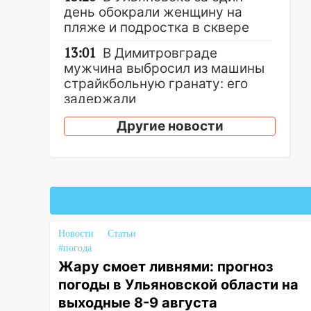
день обокрали женщину на
пляже и подростка в сквере
13:01
В Димитровграде
мужчина выбросил из машины
страйкбольную гранату: его
задержали
12:34
На Ульяновскую область
Другие новости
надвигается сильнейшая
непогода: град и шквал до 27
м/с
12:31
Ульяновец хотел купить
иномарку из Европы и потерял
760 тысяч рублей
Новости
Статьи
#погода
12:20
В Чердаклинском районе
Жару смоет ливнями: прогноз
столкнулись «Лада» и
Chevrolet: пострадал 14-летний
погоды в Ульяновской области на
подросток
выходные 8-9 августа