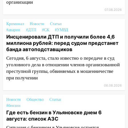
организации
второй мужчина в мире сталкиваются с
алопецией»: врач рассказал, чем может
07.08.2026
быть вызвано облысение и как с этим
справиться
Криминал
Новости
Статьи
#аварии
#ДТП
#СК
#УМВД
03:30
Гороскоп на 7 августа: пятница
Инсценировали ДТП и получили более 4,6
принесет прилив творческой энергии и
миллиона рублей: перед судом предстанет
отличные шансы исправить старые
банда автоподставщиков
ошибки
Сегодня, 6 августа, стало известно о передаче в суд
06.08.2026
уголовного дела в отношении членов организованной
23:20
Прогноз погоды на 7 августа в
преступной группы, обвиняемых в мошенничестве
Ульяновской области
при получении
20:04
Ульяновцев приглашают на забег,
06.08.2026
посвящённый Дню воздушного флота
России
Новости
Общество
Статьи
#бензин
19:12
В Ульяновской области
Где есть бензин в Ульяновске днем 6
руководителя частной компании
августа: список АЗС
наказали за сокрытие прошлого своего
сотрудник
Ситуация с бензином в Ульяновске остается