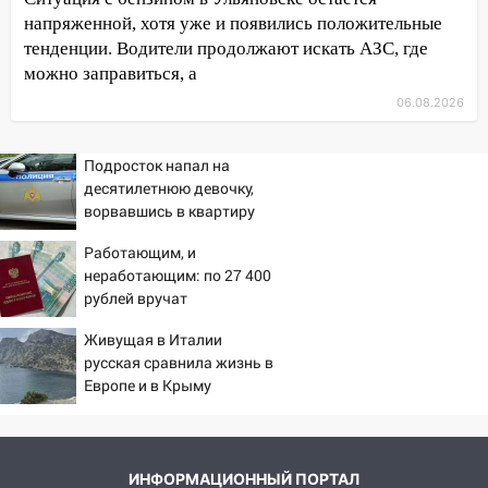
напряженной, хотя уже и появились положительные
18:02
В Ульяновск едут звезды
тенденции. Водители продолжают искать АЗС, где
баскетбола!
можно заправиться, а
17:08
Ульяновский областной суд
06.08.2026
оставил в силе приговор руководству
«УльяновскФармации» за махинации на
Подросток напал на
3,2 млн рублей
десятилетнюю девочку,
16:09
ворвавшись в квартиру
Ветераны легкой атлетики из
Ульяновска успешно выступили на
Работающим, и
Чемпионате России
неработающим: по 27 400
рублей вручат
16:02
В Ульяновской области убрали
пенсионерам в сентябре -
более 28% площадей зерновых и
Живущая в Италии
PrimaMedia.ru
зернобобовых культур
русская сравнила жизнь в
Европе и в Крыму
15:51
Бросила кирпич в жену брата: в
Ульяновской области завели дело на
агрессивную женщину
15:47
На улице Радищева сбили
ИНФОРМАЦИОННЫЙ ПОРТАЛ