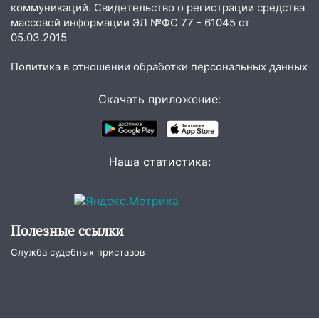
обвиняли в жестоком обращении с
коммуникаций. Свидетельство о регистрации средства
животными
массовой информации ЭЛ №ФС 77 - 61045 от
05.03.2015
12:28
Миллион на «льготниках»: в
Ульяновской области перевозчик
Политика в отношении обработки персональных данных
провернул хитрую схему с чужими
проездными
Скачать приложение:
12:10
Ульяновский алиментщик накопил
120 тысяч долга
11:49
Наша статистика:
Снят режим «Ракетная
опасность» на территории Ульяновской
области
11:30
Кабмин РФ разрешил до 1 июля
Полезные ссылки
2027 года импорт, выпуск и обращение
бензина Евро 2, Евро 3, Евро 4
Служба судебных приставов
11:12
Соцсети: на Рябикова автомобиль
врезался в забор