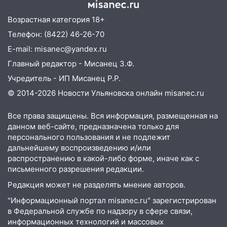
курьера: крупная авария в Ульяновске
Возрастная категория 18+
15:15
Проводил до квартиры и ограбил:
Телефон: (8422) 46-26-70
новый кавалер женщины оказался
рецидивистом
E-mail: misanec@yandex.ru
Главный редактор - Мисанец З.Ф.
14:26
В Ульяновске ограничат движение
по улице Ефремова
Учредитель - ИП Мисанец Р.Р.
© 2014-2026 Новости Ульяновска онлайн
misanec.ru
14:23
67% ульяновцев готовы
передумать увольняться, если им
Все права защищены. Вся информация, размещенная на
повысят зарплату
данном веб-сайте, предназначена только для
14:01
Инсценировали ДТП и получили
персонального пользования и не подлежит
дальнейшему воспроизведению и/или
более 4,6 миллиона рублей: перед
распространению в какой-либо форме, иначе как с
судом предстанет банда
письменного разрешения редакции.
автоподставщиков
Редакция может не разделять мнение авторов.
13:36
В Инзе произошел крупный пожар
"Информационный портал misanec.ru" зарегистрирован
13:00
В суде защитили репутацию
в Федеральной службе по надзору в сфере связи,
мужчины, которого необоснованно
информационных технологий и массовых