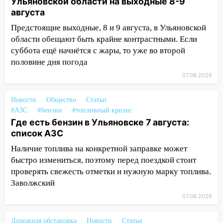
Ульяновской области на выходные 8-9
11:25
В Ульяновске ИИ будет выявлять
августа
нарушителей на контейнерных
Предстоящие выходные, 8 и 9 августа, в Ульяновской
площадках
области обещают быть крайне контрастными. Если
11:20
Ульяновская шахматистка
суббота ещё начнётся с жары, то уже во второй
Валерия Клейменова выиграла два
половине дня погода
золота в составе сборной мира
07.08.2026
11:16
В Ульяновске открыли памятную
Новости
Общество
Статьи
доску декабристу Кондратию Рылееву
#АЗС
#бензин
#топливный кризис
10:40
В Ульяновске спасатели ночью
Где есть бензин в Ульяновске 7 августа:
нашли потерявшегося в заброшенных
список АЗС
садах 79-летнего мужчину
Наличие топлива на конкретной заправке может
10:26
быстро измениться, поэтому перед поездкой стоит
На нескольких улицах Ульяновска
временно отключили холодную воду
проверять свежесть отметки и нужную марку топлива.
Заволжский
10:14
В Ульяновске двоих участников
07.08.2026
коррупционной схемы при ЦГКБ
отправили в колонию на 7 и 8 лет
Дорожная обстановка
Новости
Статьи