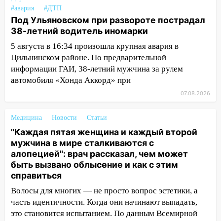
09:52
Ночью беспилотники сбили над
#авария
#ДТП
соседними Татарстаном и Саратовской
Под Ульяновском при развороте пострадал
областью
38-летний водитель иномарки
5 августа в 16:34 произошла крупная авария в
09:41
Диана Шурыгина уверовала в
Цильнинском районе. По предварительной
Бога в СИЗО
информации ГАИ, 38-летний мужчина за рулем
09:35
В Ульяновске директора фирмы
автомобиля «Хонда Аккорд» при
будут судить за неуплату налогов на 48
07.08.2026
млн рублей
08:22
Подросток на питбайке сбил
Медицина
Новости
Статьи
велосипедистку: пострадали двое
"Каждая пятая женщина и каждый второй
мужчина в мире сталкиваются с
07:20
Жара возвращается: ожидается
алопецией": врач рассказал, чем может
знойный и сухой четверг
быть вызвано облысение и как с этим
06:00
Под Ульяновском при развороте
справиться
пострадал 38-летний водитель
Волосы для многих — не просто вопрос эстетики, а
иномарки
часть идентичности. Когда они начинают выпадать,
это становится испытанием. По данным Всемирной
05:00
«Каждая пятая женщина и каждый