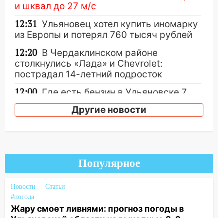
и шквал до 27 м/с
12:31
Ульяновец хотел купить иномарку
из Европы и потерял 760 тысяч рублей
12:20
В Чердаклинском районе
столкнулись «Лада» и Chevrolet:
пострадал 14-летний подросток
12:00
Где есть бензин в Ульяновске 7
августа: список АЗС
Другие новости
11:50
Заснул рядом с ребёнком и
случайно задушил его: суд вынес
приговор
11:38
В Ленинском районе пожар
Популярное
полностью уничтожил дачный дом и
сарай
Новости
Статьи
#погода
11:38
В Госдуме предложили отменить
Жару смоет ливнями: прогноз погоды в
ЕГЭ с 2027 года