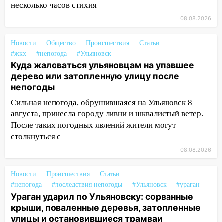
упавшее дерево или затопленную улицу
несколько часов стихия
после непогоды
08.08.2026
13:59
В Новом городе ураганным
Новости
Общество
Происшествия
Статьи
ветром сорвало опалубку со
#жкх
#непогода
#Ульяновск
строящегося дома
Куда жаловаться ульяновцам на упавшее
13:54
В мэрии Ульяновска рассказали,
дерево или затопленную улицу после
как устраняют последствия мощного
непогоды
шторма
Сильная непогода, обрушившаяся на Ульяновск 8
августа, принесла городу ливни и шквалистый ветер.
13:49
Стихия продолжает крушить
После таких погодных явлений жители могут
Ульяновск: дерево рухнуло на дом на
Орджоникидзе
столкнуться с
08.08.2026
13:47
На Нижней Террасе мощным
ветром вырвало дерево с корнем
Новости
Происшествия
Статьи
13:46
Сильный ветер сорвал крышу с
#непогода
#последствия непогоды
#Ульяновск
#ураган
СТО на проспекте Созидателей
Ураган ударил по Ульяновску: сорванные
крыши, поваленные деревья, затопленные
13:35
Непогода продолжает бить по
улицы и остановившиеся трамваи