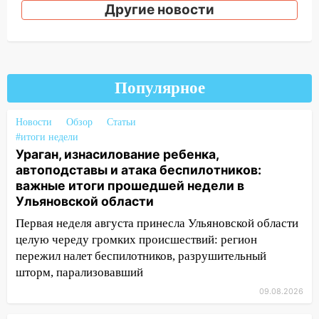
Другие новости
19:55
В Ульяновске упавшее дерево
заблокировало в машине двух женщин
17:15
В Ульяновской области
ремонтируют девять мостов: один уже
Популярное
готов, ещё два — почти завершены
17:00
«Ульяновскалипсис»: последствия
Новости
Обзор
Статьи
урагана 8 августа
#итоги недели
Ураган, изнасилование ребенка,
16:38
Прогноз погоды в Ульяновской
автоподставы и атака беспилотников:
области на 9 августа
важные итоги прошедшей недели в
16:34
Из-за мощной непогоды в
Ульяновской области
Ульяновске отменили фестиваль «Наше
Первая неделя августа принесла Ульяновской области
время»
целую череду громких происшествий: регион
пережил налет беспилотников, разрушительный
16:17
Мелекесский район первым в
шторм, парализовавший
Ульяновской области намолотил более
100 тысяч тонн зерна
09.08.2026
15:17
В колледжи и техникумы