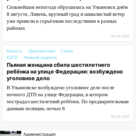
транспорту: в Ульяновске трамвай
Сильнейшая непогода обрушилась на Ульяновск днём
сошёл с рельсов
8 августа. Ливень, крупный град и шквалистый ветер
13:22
Упавшие деревья перекрыли
уже привели к серьёзным последствиям в разных
дороги в Ульяновске: фото
районах
13:17
Непогода в Ульяновске не
08.08.2026
закончится сегодня: сильные ливни
сохранятся 9 августа
Новости
Происшествия
Статьи
#ДТП
#пьяный водитель
13:15
Трижды «брал в долг» без спроса:
Пьяная женщина сбила шестилетнего
житель Вешкаймского района похитил у
ребёнка на улице Федерации: возбуждено
знакомого 191 тысячу рублей
уголовное дело
13:14
Ураган оторвал светофор на
В Ульяновске возбуждено уголовное дело после
проспекте Филатова в Ульяновске
ночного ДТП на улице Федерации, в котором
пострадал шестилетний ребёнок. По предварительным
13:12
Дерево пробило крышу дома на
данным полиции, ночью 8
Новгородской в Ульяновске и рухнуло
на электрощит
08.08.2026
13:10
В Заволжском районе дерево
Администрация
упало во дворе