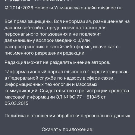
хаски: куда сходить в Ульяновской
© 2014-2026 Новости Ульяновска онлайн
misanec.ru
области 8–9 августа
Все права защищены. Вся информация, размещенная на
10:11
Директора ульяновской
данном веб-сайте, предназначена только для
«Нефтяной топливной компании» будут
персонального пользования и не подлежит
судить за неуплату 48,4 млн рублей
дальнейшему воспроизведению и/или
налогов
распространению в какой-либо форме, иначе как с
09:28
письменного разрешения редакции.
Дети на дорогах: пострадали
велосипедисты, мотоциклисты и
Редакция может не разделять мнение авторов.
пешеходы. Обзор крупных аварий в
"Информационный портал misanec.ru" зарегистрирован
Ульяновской области
в Федеральной службе по надзору в сфере связи,
08:30
Поджог со свечой, 16 сгоревших
информационных технологий и массовых
коммуникаций. Свидетельство о регистрации средства
домов и выстрел за водку
массовой информации ЭЛ №ФС 77 - 61045 от
07:50
Какая погоды будет днем 8
05.03.2015
августа
Политика в отношении обработки персональных данных
06:45
Императорский мост в
Ульяновске останется закрытым до
Скачать приложение:
утра 10 августа