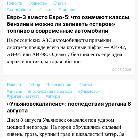
Новости
Общество
Статьи
Ульяновской области подали более 10
#автомобили
#бензин
#топливо
тысяч заявлений
Евро-3 вместо Евро-5: что означают классы
15:04
Фоторепортаж с улиц Ульяновска
бензина и можно ли заливать «старое»
после шторма: поваленные деревья и
топливо в современные автомобили
затопленные улицы
На российских АЗС автомобилисты привыкли
смотреть прежде всего на крупные цифры — АИ-92,
14:28
Ураган вырвал остановку на улице
АИ-95 или АИ-98. Однако у бензина есть еще одна
Деева в Заволжье
характеристика, которая обычно
14:26
Жители Ульяновска сами
09.08.2026
пытаются расчистить ливнёвки, не
дождавшись коммунальщиков
Новости
Обзор
Происшествия
Статьи
14:16
Шторм продолжает ломать город:
#ливень
#последствия непогоды
#Ульяновск
#ураган 8 августа
#шторм
на улице Любови Шевцовой рухнул
«Ульяновскалипсис»: последствия урагана 8
светофор
августа
14:14
Студента из Ульяновска обманули
Днём 8 августа Ульяновск оказался под ударом
мошенники под видом преподавателя
мощной непогоды. На город обрушились сильный
14:12
ливень, гроза, крупный град и шквалистый ветер. За
Куда жаловаться ульяновцам на