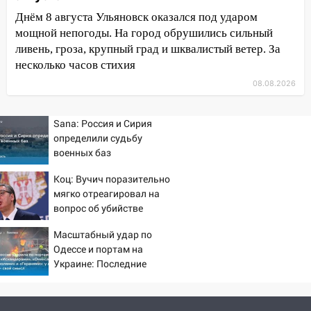
Днём 8 августа Ульяновск оказался под ударом
15:17
В колледжи и техникумы
мощной непогоды. На город обрушились сильный
Ульяновской области подали более 10
ливень, гроза, крупный град и шквалистый ветер. За
тысяч заявлений
несколько часов стихия
15:04
Фоторепортаж с улиц Ульяновска
08.08.2026
после шторма: поваленные деревья и
затопленные улицы
Sana: Россия и Сирия
14:28
Ураган вырвал остановку на улице
определили судьбу
Деева в Заволжье
военных баз
14:26
Жители Ульяновска сами
Коц: Вучич поразительно
пытаются расчистить ливнёвки, не
мягко отреагировал на
дождавшись коммунальщиков
вопрос об убийстве
русских
14:16
Шторм продолжает ломать город:
Масштабный удар по
на улице Любови Шевцовой рухнул
Одессе и портам на
светофор
Украине: Последние
новости, подробности об
14:14
Студента из Ульяновска обманули
ударах России 9 августа
мошенники под видом преподавателя
2026 года