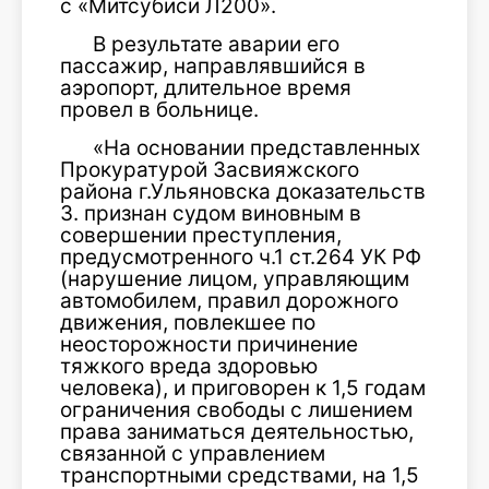
с «Митсубиси Л200».
В результате аварии его
пассажир, направлявшийся в
аэропорт, длительное время
провел в больнице.
«На основании представленных
Прокуратурой Засвияжского
района г.Ульяновска доказательств
З. признан судом виновным в
совершении преступления,
предусмотренного ч.1 ст.264 УК РФ
(нарушение лицом, управляющим
автомобилем, правил дорожного
движения, повлекшее по
неосторожности причинение
тяжкого вреда здоровью
человека), и приговорен к 1,5 годам
ограничения свободы с лишением
права заниматься деятельностью,
связанной с управлением
транспортными средствами, на 1,5