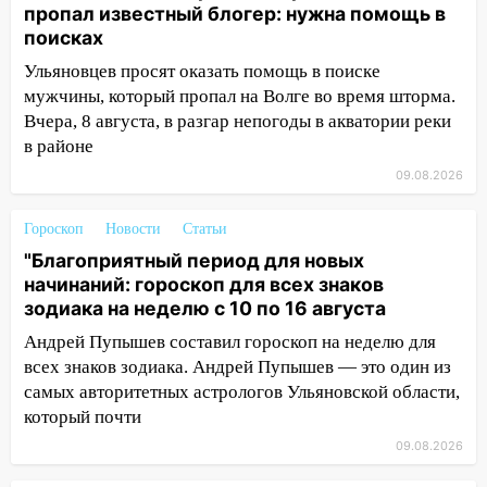
августа: список АЗС
пропал известный блогер: нужна помощь в
поисках
11:55
Соцсети: светофор упал на
Ульяновцев просят оказать помощь в поиске
машину во время сильного ливня в
мужчины, который пропал на Волге во время шторма.
Ульяновске
Вчера, 8 августа, в разгар непогоды в акватории реки
11:00
В Ульяновской области люди в
в районе
СНТ сидят без света
09.08.2026
10:13
Прокуратура подвела итоги
недели в Ульяновской области
Гороскоп
Новости
Статьи
"Благоприятный период для новых
09:18
Из-за ливня заблокировано
начинаний: гороскоп для всех знаков
движение трамваев в Ульяновске
зодиака на неделю с 10 по 16 августа
09:15
Ураган, изнасилование ребенка,
Андрей Пупышев составил гороскоп на неделю для
автоподставы и атака беспилотников:
всех знаков зодиака. Андрей Пупышев — это один из
важные итоги прошедшей недели в
самых авторитетных астрологов Ульяновской области,
Ульяновской области
который почти
08:20
В Ульяновске восстановили
09.08.2026
трамвайную и троллейбусную