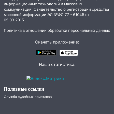
информационных технологий и массовых
13:35
Непогода продолжает бить по
коммуникаций. Свидетельство о регистрации средства
транспорту: в Ульяновске трамвай
массовой информации ЭЛ №ФС 77 - 61045 от
сошёл с рельсов
05.03.2015
13:22
Упавшие деревья перекрыли
Политика в отношении обработки персональных данных
дороги в Ульяновске: фото
13:17
Непогода в Ульяновске не
Скачать приложение:
закончится сегодня: сильные ливни
сохранятся 9 августа
13:15
Трижды «брал в долг» без спроса:
Наша статистика:
житель Вешкаймского района похитил у
знакомого 191 тысячу рублей
13:14
Ураган оторвал светофор на
проспекте Филатова в Ульяновске
Полезные ссылки
13:12
Дерево пробило крышу дома на
Служба судебных приставов
Новгородской в Ульяновске и рухнуло
на электрощит