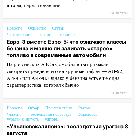
20:10
Во время урагана в Ульяновске на
шторм, парализовавший
Волге перевернулась лодка
09.08.2026
19:55
В Ульяновске упавшее дерево
заблокировало в машине двух женщин
Новости
Общество
Статьи
#автомобили
#бензин
#топливо
17:15
В Ульяновской области
Евро-3 вместо Евро-5: что означают классы
ремонтируют девять мостов: один уже
бензина и можно ли заливать «старое»
готов, ещё два — почти завершены
топливо в современные автомобили
17:00
«Ульяновскалипсис»: последствия
На российских АЗС автомобилисты привыкли
урагана 8 августа
смотреть прежде всего на крупные цифры — АИ-92,
16:38
Прогноз погоды в Ульяновской
АИ-95 или АИ-98. Однако у бензина есть еще одна
области на 9 августа
характеристика, которая обычно
09.08.2026
16:34
Из-за мощной непогоды в
Ульяновске отменили фестиваль «Наше
Новости
Обзор
Происшествия
Статьи
время»
#ливень
#последствия непогоды
#Ульяновск
#ураган 8 августа
16:17
#шторм
Мелекесский район первым в
«Ульяновскалипсис»: последствия урагана 8
Ульяновской области намолотил более
августа
100 тысяч тонн зерна