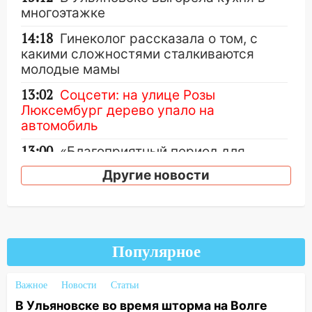
многоэтажке
14:18
Гинеколог рассказала о том, с
какими сложностями сталкиваются
молодые мамы
13:02
Соцсети: на улице Розы
Люксембург дерево упало на
автомобиль
13:00
«Благоприятный период для
новых начинаний: гороскоп для всех
Другие новости
знаков зодиака на неделю с 10 по 16
августа
13:00
На проспекте Тюленева в
Ульяновске образовалось «море»
Популярное
12:57
В Ульяновской области ожидается
крупный град
Важное
Новости
Статьи
12:11
Где есть бензин в Ульяновске 9
В Ульяновске во время шторма на Волге