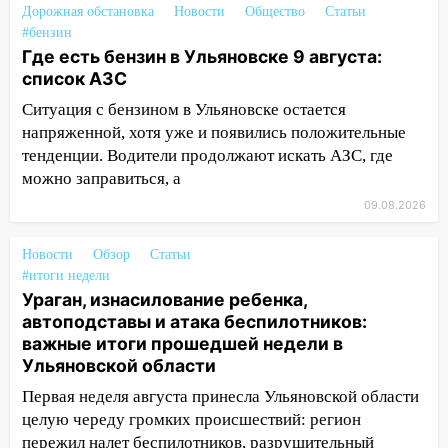
инфраструктуру после шторма
Дорожная обстановка
Новости
Общество
Статьи
#бензин
08:19
Внимание! В Цильнинском районе
Где есть бензин в Ульяновске 9 августа:
пропал 67-летний мужчина
список АЗС
08:11
На Ульяновск снова надвигается
Ситуация с бензином в Ульяновске остается
непогода
напряженной, хотя уже и появились положительные
тенденции. Водители продолжают искать АЗС, где
07:30
Евро-3 вместо Евро-5: что
можно заправиться, а
означают классы бензина и можно ли
заливать «старое» топливо в
09.08.2026
современные автомобили
Новости
Обзор
Статьи
06:30
Какая погода будет в Ульяновской
#итоги недели
области днем 9 августа
Ураган, изнасилование ребенка,
автоподставы и атака беспилотников:
05:05
День, когда всё может
важные итоги прошедшей недели в
измениться: гороскоп на 9 августа —
Ульяновской области
три знака получат шанс, который нельзя
упустить
Первая неделя августа принесла Ульяновской области
08.08.2026
целую череду громких происшествий: регион
пережил налет беспилотников, разрушительный