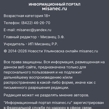
ИНФОРМАЦИОННЫЙ ПОРТАЛ
14:12
Куда жаловаться ульяновцам на
упавшее дерево или затопленную улицу
Возрастная категория 18+
после непогоды
Телефон: (8422) 46-26-70
13:59
В Новом городе ураганным
E-mail: misanec@yandex.ru
ветром сорвало опалубку со
строящегося дома
Главный редактор - Мисанец З.Ф.
Учредитель - ИП Мисанец Р.Р.
13:54
В мэрии Ульяновска рассказали,
© 2014-2026 Новости Ульяновска онлайн
misanec.ru
как устраняют последствия мощного
шторма
Все права защищены. Вся информация, размещенная на
13:49
Стихия продолжает крушить
данном веб-сайте, предназначена только для
Ульяновск: дерево рухнуло на дом на
персонального пользования и не подлежит
Орджоникидзе
дальнейшему воспроизведению и/или
распространению в какой-либо форме, иначе как с
13:47
На Нижней Террасе мощным
письменного разрешения редакции.
ветром вырвало дерево с корнем
Редакция может не разделять мнение авторов.
13:46
Сильный ветер сорвал крышу с
"Информационный портал misanec.ru" зарегистрирован
СТО на проспекте Созидателей
в Федеральной службе по надзору в сфере связи,