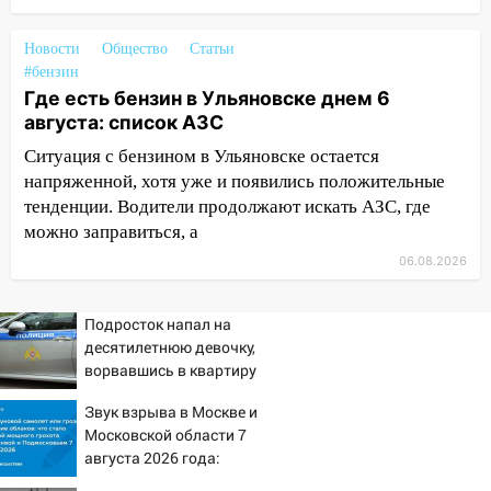
11:20
Ульяновская шахматистка
Валерия Клейменова выиграла два
Новости
Общество
Статьи
золота в составе сборной мира
#бензин
11:16
В Ульяновске открыли памятную
Где есть бензин в Ульяновске днем 6
доску декабристу Кондратию Рылееву
августа: список АЗС
Ситуация с бензином в Ульяновске остается
10:40
В Ульяновске спасатели ночью
напряженной, хотя уже и появились положительные
нашли потерявшегося в заброшенных
тенденции. Водители продолжают искать АЗС, где
садах 79-летнего мужчину
можно заправиться, а
10:26
На нескольких улицах Ульяновска
06.08.2026
временно отключили холодную воду
10:14
В Ульяновске двоих участников
Подросток напал на
коррупционной схемы при ЦГКБ
десятилетнюю девочку,
отправили в колонию на 7 и 8 лет
ворвавшись в квартиру
09:52
Ночью беспилотники сбили над
Звук взрыва в Москве и
соседними Татарстаном и Саратовской
Московской области 7
областью
августа 2026 года:
Причины, источник,