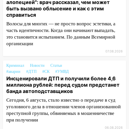
алопецией": врач рассказал, чем может
12:20
В Чердаклинском районе
быть вызвано облысение и как с этим
столкнулись «Лада» и Chevrolet:
справиться
пострадал 14-летний подросток
Волосы для многих — не просто вопрос эстетики, а
12:00
Где есть бензин в Ульяновске 7
часть идентичности. Когда они начинают выпадать,
августа: список АЗС
это становится испытанием. По данным Всемирной
11:50
организации
Заснул рядом с ребёнком и
случайно задушил его: суд вынес
07.08.2026
приговор
Криминал
Новости
Статьи
11:38
В Ленинском районе пожар
#аварии
#ДТП
#СК
#УМВД
полностью уничтожил дачный дом и
Инсценировали ДТП и получили более 4,6
сарай
миллиона рублей: перед судом предстанет
11:38
В Госдуме предложили отменить
банда автоподставщиков
ЕГЭ с 2027 года
Сегодня, 6 августа, стало известно о передаче в суд
уголовного дела в отношении членов организованной
11:25
В Ульяновске ИИ будет выявлять
преступной группы, обвиняемых в мошенничестве
нарушителей на контейнерных
при получении
площадках
06.08.2026