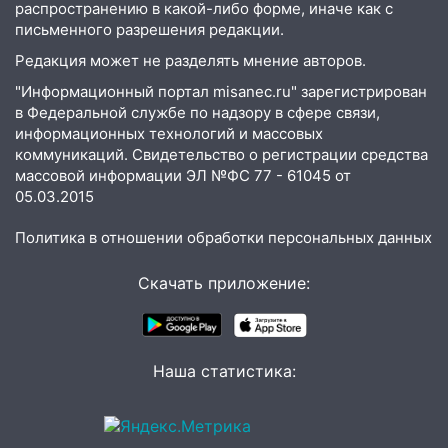
распространению в какой-либо форме, иначе как с
03:30
Гороскоп на 7 августа: пятница
письменного разрешения редакции.
принесет прилив творческой энергии и
отличные шансы исправить старые
Редакция может не разделять мнение авторов.
ошибки
"Информационный портал misanec.ru" зарегистрирован
в Федеральной службе по надзору в сфере связи,
06.08.2026
информационных технологий и массовых
23:20
Прогноз погоды на 7 августа в
коммуникаций. Свидетельство о регистрации средства
Ульяновской области
массовой информации ЭЛ №ФС 77 - 61045 от
05.03.2015
20:04
Ульяновцев приглашают на забег,
посвящённый Дню воздушного флота
Политика в отношении обработки персональных данных
России
19:12
Скачать приложение:
В Ульяновской области
руководителя частной компании
наказали за сокрытие прошлого своего
сотрудник
Наша статистика:
18:02
В Ульяновск едут звезды
баскетбола!
17:08
Ульяновский областной суд