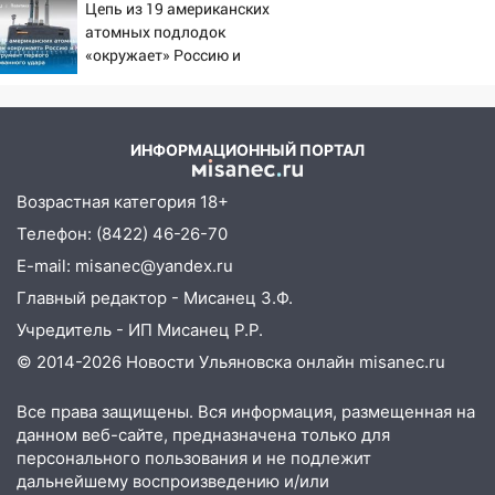
09:41
Диана Шурыгина уверовала в
Цепь из 19 американских
откуда был громкий
Бога в СИЗО
атомных подлодок
хлопок
«окружает» Россию и
09:35
В Ульяновске директора фирмы
Китай: это инструмент
будут судить за неуплату налогов на 48
первого массированного
млн рублей
удара
ИНФОРМАЦИОННЫЙ ПОРТАЛ
08:22
Подросток на питбайке сбил
велосипедистку: пострадали двое
Возрастная категория 18+
07:20
Жара возвращается: ожидается
Телефон: (8422) 46-26-70
знойный и сухой четверг
E-mail: misanec@yandex.ru
06:00
Под Ульяновском при развороте
Главный редактор - Мисанец З.Ф.
пострадал 38-летний водитель
Учредитель - ИП Мисанец Р.Р.
иномарки
© 2014-2026 Новости Ульяновска онлайн
misanec.ru
05:00
«Каждая пятая женщина и каждый
второй мужчина в мире сталкиваются с
Все права защищены. Вся информация, размещенная на
алопецией»: врач рассказал, чем может
данном веб-сайте, предназначена только для
быть вызвано облысение и как с этим
персонального пользования и не подлежит
справиться
дальнейшему воспроизведению и/или