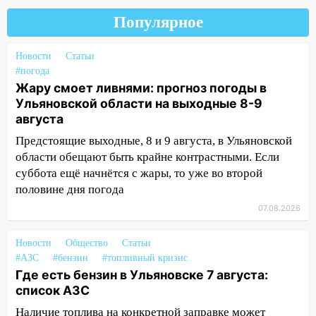
15:34
После вмешательства
Популярное
прокуратуры в селах Ульяновской
области привели в порядок детские
Новости
Статьи
площадки
#погода
15:27
Прокуратура проверяет
Жару смоет ливнями: прогноз погоды в
капремонт школы в селе Кивать
Ульяновской области на выходные 8-9
августа
15:08
В Кузоватово после прокурорской
Предстоящие выходные, 8 и 9 августа, в Ульяновской
проверки обновили разметку на
области обещают быть крайне контрастными. Если
пешеходных переходах
суббота ещё начнётся с жары, то уже во второй
14:40
На проспекте Гая в Ульяновске
половине дня погода
запретили остановку автомобилей на
07.08.2026
50-метровом участке
14:22
В Новом городе 8 августа пройдет
Новости
Общество
Статьи
большой фестиваль «Наше время» с
#АЗС
#бензин
#топливный кризис
мотофристайлом и концертом
Где есть бензин в Ульяновске 7 августа:
«Мураками»
список АЗС
Наличие топлива на конкретной заправке может
14:04
Жару смоет ливнями: прогноз