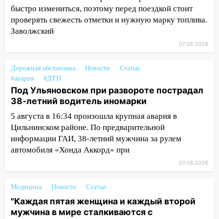
быстро измениться, поэтому перед поездкой стоит
погоды в Ульяновской области на
выходные 8-9 августа
проверять свежесть отметки и нужную марку топлива.
Заволжский
13:30
В Ульяновске транспортные
07.08.2026
полицейские проведут акцию «Час
пассажира»
Дорожная обстановка
Новости
Статьи
13:20
В Ульяновске за один день
#авария
#ДТП
обокрали женщину на пляже и
Под Ульяновском при развороте пострадал
подростка в сквере
38-летний водитель иномарки
5 августа в 16:34 произошла крупная авария в
13:01
В Димитровграде мужчина
Цильнинском районе. По предварительной
выбросил из машины страйкбольную
гранату: его задержали
информации ГАИ, 38-летний мужчина за рулем
автомобиля «Хонда Аккорд» при
12:34
На Ульяновскую область
07.08.2026
надвигается сильнейшая непогода: град
и шквал до 27 м/с
Медицина
Новости
Статьи
12:31
Ульяновец хотел купить иномарку
"Каждая пятая женщина и каждый второй
из Европы и потерял 760 тысяч рублей
мужчина в мире сталкиваются с