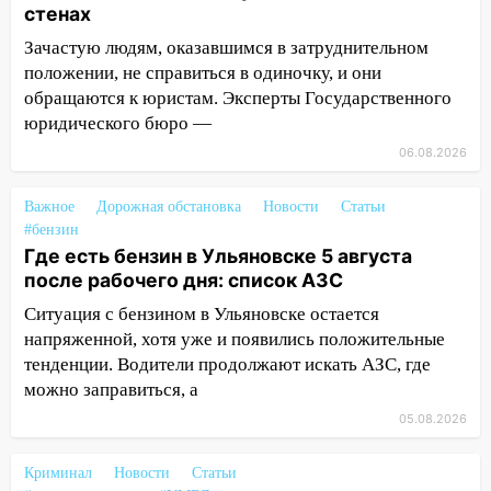
09:25
Вынесли приговор дебоширам,
стенах
избившим мужчину в трамвае
Зачастую людям, оказавшимся в затруднительном
08:27
Ульяновская полиция получила
положении, не справиться в одиночку, и они
один из шести уникальных автомобилей
обращаются к юристам. Эксперты Государственного
в России
юридического бюро —
06.08.2026
07:02
Жара отступит: какой будет
погода в Ульяновске днем 5 августа
Важное
Дорожная обстановка
Новости
Статьи
06:10
Двое мигрантов изнасиловали 13-
#бензин
летнюю девочку в центре Ульяновска
Где есть бензин в Ульяновске 5 августа
после рабочего дня: список АЗС
06:00
Мертвеца выкопали, посадили в
мешок и попытались утопить в Волге
Ситуация с бензином в Ульяновске остается
напряженной, хотя уже и появились положительные
05:30
Астрологи назвали самый
тенденции. Водители продолжают искать АЗС, где
опасный день августа: что ждет каждый
можно заправиться, а
знак 5 августа
05.08.2026
04.08.2026
23:27
Прокуратура проверяет
Криминал
Новости
Статьи