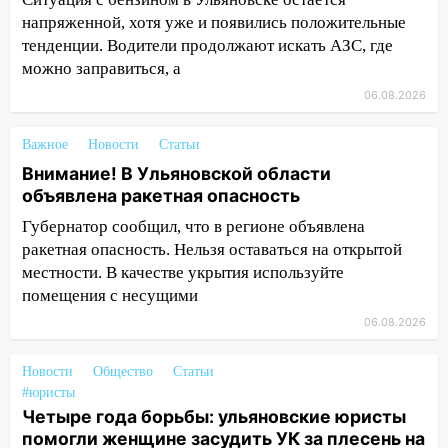
велосипеде и попал под колеса
напряженной, хотя уже и появились положительные
12:18
Вспыхнул изнутри: в
тенденции. Водители продолжают искать АЗС, где
Железнодорожном районе горела дача
можно заправиться, а
11:33
В Засвияжье под колёса авто
06.08.2026
попал мужчина
Важное
Новости
Статьи
11:17
В Радищевском районе сгорели
Внимание! В Ульяновской области
хозяйственные постройки
объявлена ракетная опасность
11:00
В Канадее горел жилой дом
Губернатор сообщил, что в регионе объявлена
ракетная опасность. Нельзя оставаться на открытой
10:18
Губернатор Ульяновской области:
местности. В качестве укрытия используйте
уничтожено четыре беспилотника в
помещения с несущими
регионе
06.08.2026
10:00
В Ульяновске дотла сгорел
легковой автомобиль
Новости
Общество
Статьи
09:39
В Ульяновске будут судить десять
#юристы
наркодилеров, снабжавших две области
Четыре года борьбы: ульяновские юристы
помогли женщине засудить УК за плесень на