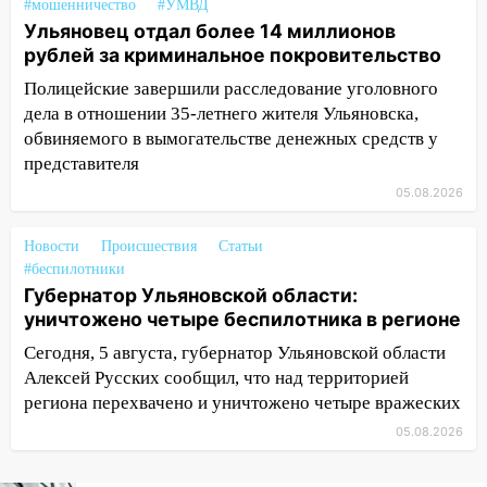
капремонт школы в посёлке Налейка
#мошенничество
#УМВД
Ульяновец отдал более 14 миллионов
22:33
Прокуратура проверяет
рублей за криминальное покровительство
спортивные объекты в Старой Майне
Полицейские завершили расследование уголовного
21:01
Ульяновцев приглашают сдать
дела в отношении 35-летнего жителя Ульяновска,
кровь: День донора пройдёт 6 августа
обвиняемого в вымогательстве денежных средств у
представителя
20:17
Ульяновская область девятую
неделю подряд удерживает самые
05.08.2026
низкие цены на подсолнечное масло
Новости
Происшествия
Статьи
19:33
Коровы-рекордсменки: в
#беспилотники
Ульяновской области выросли надои
Губернатор Ульяновской области:
молока
уничтожено четыре беспилотника в регионе
18:20
В Ульяновской области до конца
Сегодня, 5 августа, губернатор Ульяновской области
года благоустроят 20 родников
Алексей Русских сообщил, что над территорией
региона перехвачено и уничтожено четыре вражеских
17:27
В Ульяновской области 114 детей-
сирот получили жильё с начала года
05.08.2026
16:43
Дорожный сезон перевалил за