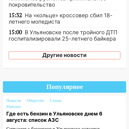
покровительство
15:32
На «кольце» кроссовер сбил 18-
летнего мопедиста
15:00
В Ульяновске после тройного ДТП
госпитализировали 25-летнего байкера
14:32
На Ульяновскую область
Другие новости
надвигается жара
14:08
Пешеход переходил по «зебре»:
подробности серьезной аварии на
Фруктовой
Популярное
13:30
В Димитровграде на улице
Трудовой горело здание
Новости
Общество
Статьи
13:00
Водитель без прав врезался в
#бензин
припаркованный автомобиль
Где есть бензин в Ульяновске днем 6
августа: список АЗС
12:37
Переезжал «зебру» на
Ситуация с бензином в Ульяновске остается