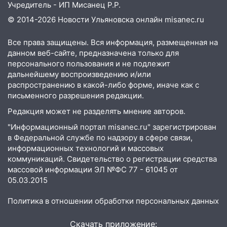
Учредитель - ИП Мисанец Р.Р.
15:45
Жителям села Тагай больше не
© 2014-2026 Новости Ульяновска онлайн
misanec.ru
придётся ездить в райцентр ради сдачи
анализов
Все права защищены. Вся информация, размещенная на
15:30
После жалобы прокурору на
данном веб-сайте, предназначена только для
улице Льва Толстого в Старой Майне
персонального пользования и не подлежит
восстановили освещение
дальнейшему воспроизведению и/или
распространению в какой-либо форме, иначе как с
15:23
За неделю ульяновские спасатели
письменного разрешения редакции.
спасли восемь человек
Редакция может не разделять мнение авторов.
14:40
Житель Димитровграда поверил в
"Информационный портал misanec.ru" зарегистрирован
«посылку от дочери» и лишился более 3
в Федеральной службе по надзору в сфере связи,
миллионов рублей
информационных технологий и массовых
коммуникаций. Свидетельство о регистрации средства
14:30
Застолье закончилось кражей:
массовой информации ЭЛ №ФС 77 - 61045 от
ульяновец перевёл себе деньги с карты
05.03.2015
знакомого
Политика в отношении обработки персональных данных
14:01
За неделю в Ульяновской области
поймали 48 пьяных водителей
Скачать приложение: