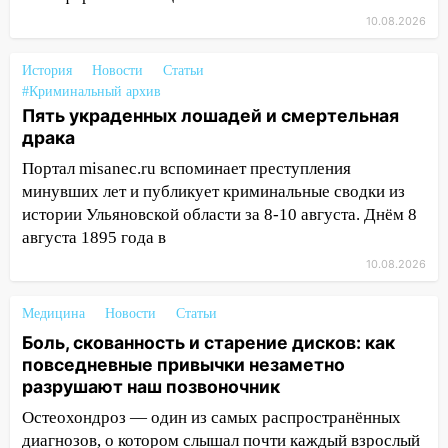
10.08.2026
14:18
Гинеколог рассказала о том, с
какими сложностями сталкиваются
История
Новости
Статьи
молодые мамы
#Криминальный архив
13:02
Соцсети: на улице Розы
Пять украденных лошадей и смертельная
Люксембург дерево упало на
драка
автомобиль
Портал misanec.ru вспоминает преступления
минувших лет и публикует криминальные сводки из
13:00
«Благоприятный период для
истории Ульяновской области за 8-10 августа. Днём 8
новых начинаний: гороскоп для всех
августа 1895 года в
знаков зодиака на неделю с 10 по 16
августа
10.08.2026
13:00
На проспекте Тюленева в
Медицина
Новости
Статьи
Ульяновске образовалось «море»
Боль, скованность и старение дисков: как
12:57
В Ульяновской области ожидается
повседневные привычки незаметно
крупный град
разрушают наш позвоночник
12:11
Где есть бензин в Ульяновске 9
Остеохондроз — один из самых распространённых
августа: список АЗС
диагнозов, о котором слышал почти каждый взрослый