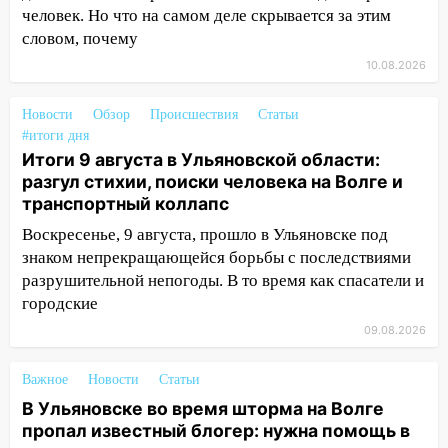
человек. Но что на самом деле скрывается за этим
11:55
Соцсети: светофор упал на
словом, почему
машину во время сильного ливня в
10.08.2026
Ульяновске
11:00
В Ульяновской области люди в
Новости
Обзор
Происшествия
Статьи
СНТ сидят без света
#итоги дня
Итоги 9 августа в Ульяновской области:
10:13
Прокуратура подвела итоги
разгул стихии, поиски человека на Волге и
недели в Ульяновской области
транспортный коллапс
09:18
Из-за ливня заблокировано
Воскресенье, 9 августа, прошло в Ульяновске под
движение трамваев в Ульяновске
знаком непрекращающейся борьбы с последствиями
разрушительной непогоды. В то время как спасатели и
09:15
Ураган, изнасилование ребенка,
городские
автоподставы и атака беспилотников:
важные итоги прошедшей недели в
09.08.2026
Ульяновской области
Важное
Новости
Статьи
08:20
В Ульяновске восстановили
В Ульяновске во время шторма на Волге
трамвайную и троллейбусную
пропал известный блогер: нужна помощь в
инфраструктуру после шторма