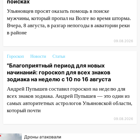
поисках
08:19
Внимание! В Цильнинском районе
Ульяновцев просят оказать помощь в поиске
пропал 67-летний мужчина
мужчины, который пропал на Волге во время шторма.
08:11
На Ульяновск снова надвигается
Вчера, 8 августа, в разгар непогоды в акватории реки
непогода
в районе
09.08.2026
07:30
Евро-3 вместо Евро-5: что
означают классы бензина и можно ли
заливать «старое» топливо в
Гороскоп
Новости
Статьи
современные автомобили
"Благоприятный период для новых
начинаний: гороскоп для всех знаков
06:30
Какая погода будет в Ульяновской
зодиака на неделю с 10 по 16 августа
области днем 9 августа
Андрей Пупышев составил гороскоп на неделю для
05:05
День, когда всё может
всех знаков зодиака. Андрей Пупышев — это один из
измениться: гороскоп на 9 августа —
самых авторитетных астрологов Ульяновской области,
три знака получат шанс, который нельзя
который почти
упустить
09.08.2026
08.08.2026
20:10
Во время урагана в Ульяновске на
Дроны атаковали