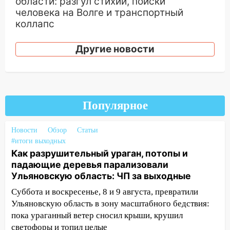
области: разгул стихии, поиски
человека на Волге и транспортный
коллапс
19:43
Из-за ураганного ветра упали
Другие новости
деревья в парке «Победы»
18:00
Пепелище на Балтийской: в
Заволжье ульяновские спасатели
ликвидировали крупный пожар
Популярное
17:15
Прогноз погоды на 10 августа в
Ульяновской области
Новости
Обзор
Статьи
#итоги выходных
16:00
В Ульяновске во время шторма на
Как разрушительный ураган, потопы и
Волге пропал известный блогер: нужна
падающие деревья парализовали
помощь в поисках
Ульяновскую область: ЧП за выходные
15:28
Соцсети: на «Ауди» упало дерево
Суббота и воскресенье, 8 и 9 августа, превратили
в Новом городе
Ульяновскую область в зону масштабного бедствия:
пока ураганный ветер сносил крыши, крушил
15:12
В Ульяновске выгорела кухня в
светофоры и топил целые
многоэтажке