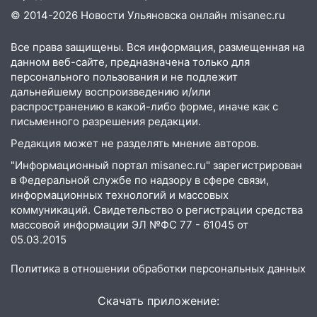
15:17
В колледжи и техникумы
© 2014-2026 Новости Ульяновска онлайн
misanec.ru
Ульяновской области подали более 10
тысяч заявлений
Все права защищены. Вся информация, размещенная на
данном веб-сайте, предназначена только для
15:04
Фоторепортаж с улиц Ульяновска
персонального пользования и не подлежит
после шторма: поваленные деревья и
дальнейшему воспроизведению и/или
затопленные улицы
распространению в какой-либо форме, иначе как с
14:28
письменного разрешения редакции.
Ураган вырвал остановку на улице
Деева в Заволжье
Редакция может не разделять мнение авторов.
14:26
Жители Ульяновска сами
"Информационный портал misanec.ru" зарегистрирован
пытаются расчистить ливнёвки, не
в Федеральной службе по надзору в сфере связи,
дождавшись коммунальщиков
информационных технологий и массовых
коммуникаций. Свидетельство о регистрации средства
14:16
Шторм продолжает ломать город:
массовой информации ЭЛ №ФС 77 - 61045 от
на улице Любови Шевцовой рухнул
05.03.2015
светофор
Политика в отношении обработки персональных данных
14:14
Студента из Ульяновска обманули
мошенники под видом преподавателя
Скачать приложение: