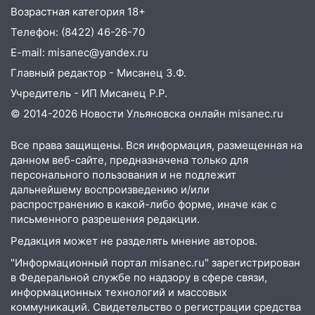
Ульяновской области
Возрастная категория 18+
18:00
Мотофристайл, рок и силовой
Телефон: (8422) 46-26-70
экстрим: в Ульяновске пройдет
E-mail: misanec@yandex.ru
большой фестиваль «Наше время»
Главный редактор - Мисанец З.Ф.
17:30
Где есть бензин в Ульяновске 5
Учредитель - ИП Мисанец Р.Р.
августа после рабочего дня: список АЗС
© 2014-2026 Новости Ульяновска онлайн
misanec.ru
17:05
«Обыск» по видеосвязи: в
Все права защищены. Вся информация, размещенная на
Ульяновске задержали 19-летнюю
данном веб-сайте, предназначена только для
сообщницу мошенников
персонального пользования и не подлежит
16:12
Едва не перерезал горло: в
дальнейшему воспроизведению и/или
Вешкайме посиделки с судимым
распространению в какой-либо форме, иначе как с
знакомым закончились для женщины
письменного разрешения редакции.
больницей
Редакция может не разделять мнение авторов.
16:06
18-летняя девушка без прав
"Информационный портал misanec.ru" зарегистрирован
перевернулась на мопеде и попала в
в Федеральной службе по надзору в сфере связи,
больницу
информационных технологий и массовых
коммуникаций. Свидетельство о регистрации средства