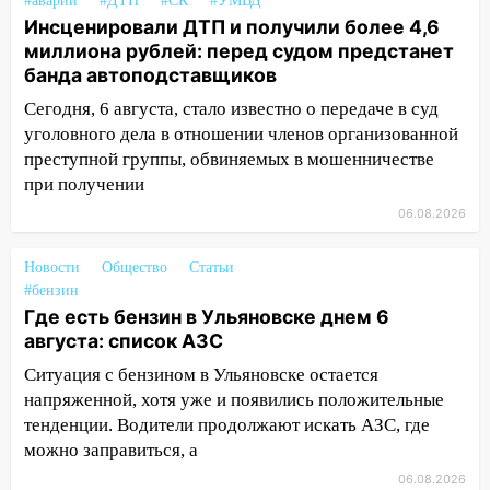
#аварии
#ДТП
#СК
#УМВД
Инсценировали ДТП и получили более 4,6
15:47
На улице Радищева сбили
миллиона рублей: перед судом предстанет
курьера: крупная авария в Ульяновске
банда автоподставщиков
15:15
Проводил до квартиры и ограбил:
Сегодня, 6 августа, стало известно о передаче в суд
новый кавалер женщины оказался
уголовного дела в отношении членов организованной
рецидивистом
преступной группы, обвиняемых в мошенничестве
при получении
14:26
В Ульяновске ограничат движение
по улице Ефремова
06.08.2026
14:23
67% ульяновцев готовы
Новости
Общество
Статьи
передумать увольняться, если им
#бензин
повысят зарплату
Где есть бензин в Ульяновске днем 6
14:01
Инсценировали ДТП и получили
августа: список АЗС
более 4,6 миллиона рублей: перед
Ситуация с бензином в Ульяновске остается
судом предстанет банда
напряженной, хотя уже и появились положительные
автоподставщиков
тенденции. Водители продолжают искать АЗС, где
можно заправиться, а
13:36
В Инзе произошел крупный пожар
06.08.2026