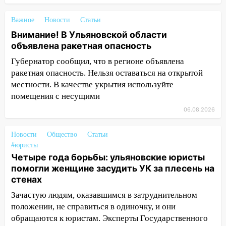
13:00
В суде защитили репутацию
мужчины, которого необоснованно
Важное
Новости
Статьи
обвиняли в жестоком обращении с
Внимание! В Ульяновской области
животными
объявлена ракетная опасность
12:28
Миллион на «льготниках»: в
Губернатор сообщил, что в регионе объявлена
Ульяновской области перевозчик
ракетная опасность. Нельзя оставаться на открытой
провернул хитрую схему с чужими
местности. В качестве укрытия используйте
проездными
помещения с несущими
12:10
Ульяновский алиментщик накопил
06.08.2026
120 тысяч долга
11:49
Снят режим «Ракетная
Новости
Общество
Статьи
опасность» на территории Ульяновской
#юристы
Четыре года борьбы: ульяновские юристы
области
помогли женщине засудить УК за плесень на
11:30
Кабмин РФ разрешил до 1 июля
стенах
2027 года импорт, выпуск и обращение
Зачастую людям, оказавшимся в затруднительном
бензина Евро 2, Евро 3, Евро 4
положении, не справиться в одиночку, и они
11:12
Соцсети: на Рябикова автомобиль
обращаются к юристам. Эксперты Государственного