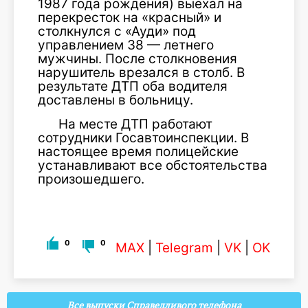
1987 года рождения) выехал на
перекресток на «красный» и
столкнулся с «Ауди» под
управлением 38 — летнего
мужчины. После столкновения
нарушитель врезался в столб. В
результате ДТП оба водителя
доставлены в больницу.
На месте ДТП работают
сотрудники Госавтоинспекции. В
настоящее время полицейские
устанавливают все обстоятельства
произошедшего.
0
0
MAX
|
Telegram
|
VK
|
OK
Все выпуски Справедливого телефона