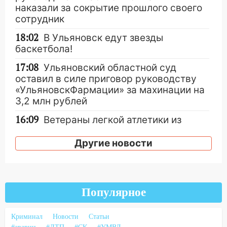
наказали за сокрытие прошлого своего
сотрудник
18:02
В Ульяновск едут звезды
баскетбола!
17:08
Ульяновский областной суд
оставил в силе приговор руководству
«УльяновскФармации» за махинации на
3,2 млн рублей
16:09
Ветераны легкой атлетики из
Ульяновска успешно выступили на
Чемпионате России
Другие новости
16:02
В Ульяновской области убрали
более 28% площадей зерновых и
зернобобовых культур
Популярное
15:51
Бросила кирпич в жену брата: в
Ульяновской области завели дело на
Криминал
Новости
Статьи
агрессивную женщину