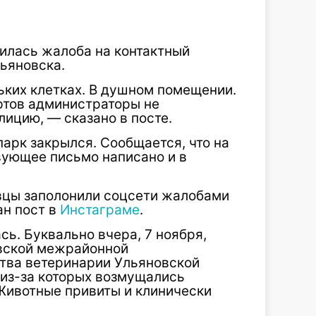
илась жалоба на контактный
льяновска.
ьких клетках. В душном помещении.
ртов администраторы не
лицию, — сказано в посте.
парк закрылся. Сообщается, что на
вующее письмо написано и в
вцы заполонили соцсети жалобами
ан пост в
Инстаграме
.
сь. Буквально вчера, 7 ноября,
вской межрайонной
тва ветеринарии Ульяновской
 из-за которых возмущались
 Животные привиты и клинически