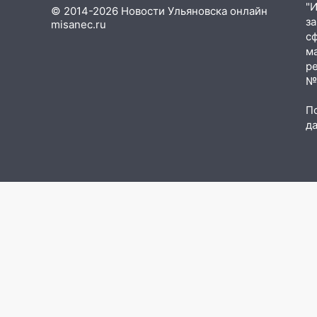
"
16:17
Мелекесский район
© 2014-2026 Новости Ульяновска онлайн
з
misanec.ru
первым в Ульяновской области
с
намолотил более 100 тысяч
м
тонн зерна
р
№Ф
15:17
В колледжи и техникумы
Ульяновской области подали
П
более 10 тысяч заявлений
д
15:04
Фоторепортаж с улиц
Ульяновска после шторма:
поваленные деревья и
затопленные улицы
14:28
Ураган вырвал остановку
на улице Деева в Заволжье
14:26
Жители Ульяновска сами
пытаются расчистить ливнёвки,
не дождавшись
коммунальщиков