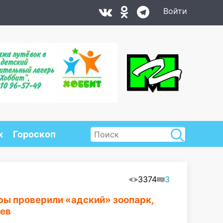
Войти
х
Гороскоп
3374
3
ры проверили «адский» зоопарк,
цев