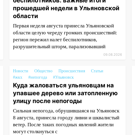
беспилотников: важные итоги
прошедшей недели в Ульяновской
области
Первая неделя августа принесла Ульяновской
области целую череду громких происшествий:
регион пережил налет беспилотников,
разрушительный шторм, парализовавший
09.08.2026
Новости
Общество
Происшествия
Статьи
#жкх
#непогода
#Ульяновск
Куда жаловаться ульяновцам на
упавшее дерево или затопленную
улицу после непогоды
Сильная непогода, обрушившаяся на Ульяновск
8 августа, принесла городу ливни и шквалистый
ветер. После таких погодных явлений жители
могут столкнуться с