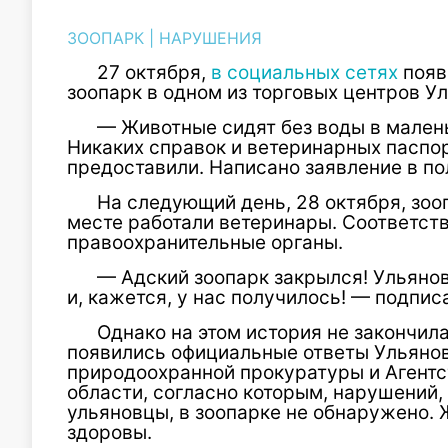
ЗООПАРК
|
НАРУШЕНИЯ
27 октября,
в социальных сетях
появ
зоопарк в одном из торговых центров У
— Животные сидят без воды в мален
Никаких справок и ветеринарных паспо
предоставили. Написано заявление в по
На следующий день, 28 октября, зоо
месте работали ветеринары. Соответст
правоохранительные органы.
— Адский зоопарк закрылся! Ульяно
и, кажется, у нас получилось! — подпис
Однако на этом история не закончила
появились официальные ответы Ульяно
природоохранной прокуратуры и Агентс
области, согласно которым, нарушений,
ульяновцы, в зоопарке не обнаружено.
здоровы.