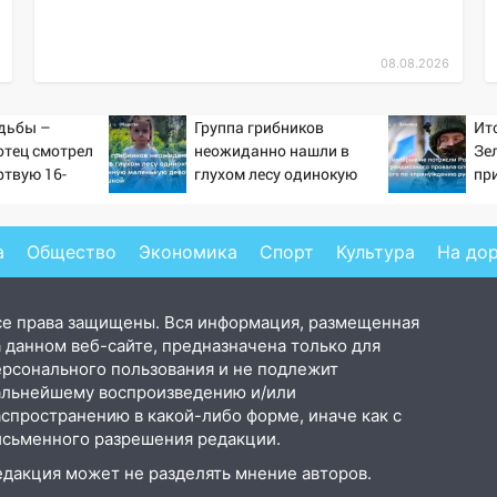
08.08.2026
дьбы –
Группа грибников
Ит
отец смотрел
неожиданно нашли в
Зе
ртвую 16-
глухом лесу одинокую
пр
ь и не мог
испуганную маленькую
от
слезы
девочку с игрушкой
ра
Ук
а
Общество
Экономика
Спорт
Культура
На до
Ко
се права защищены. Вся информация, размещенная
 данном веб-сайте, предназначена только для
ерсонального пользования и не подлежит
альнейшему воспроизведению и/или
аспространению в какой-либо форме, иначе как с
исьменного разрешения редакции.
едакция может не разделять мнение авторов.