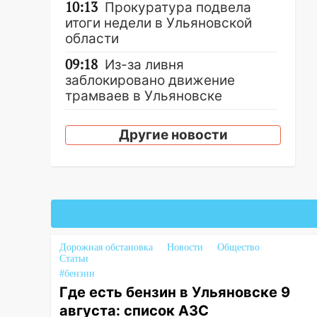
10:13
Прокуратура подвела
итоги недели в Ульяновской
области
09:18
Из-за ливня
заблокировано движение
трамваев в Ульяновске
09:15
Ураган, изнасилование
Другие новости
ребенка, автоподставы и атака
беспилотников: важные итоги
прошедшей недели в
Ульяновской области
08:20
В Ульяновске
восстановили трамвайную и
троллейбусную
Дорожная обстановка
Новости
Общество
инфраструктуру после шторма.
Статьи
#бензин
08:19
Внимание! В
Где есть бензин в Ульяновске 9
Цильнинском районе пропал
августа: список АЗС
67-летний мужчина