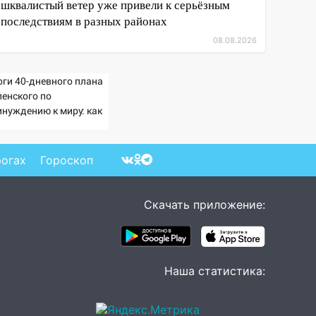
шквалистый ветер уже привели к серьёзным
последствиям в разных районах
08.08.2026
оги 40-дневного плана
ленского по
инуждению к миру: как
ветила Россия, полный
збор провала операции
раины от военкора
рогах
Гороскоп
ца
Скачать приложение:
Наша статистика: