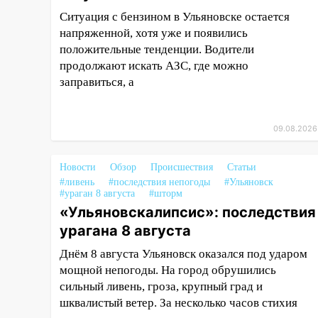
Ситуация с бензином в Ульяновске остается
08:11
На Ульяновск снова
напряженной, хотя уже и появились
надвигается непогода
положительные тенденции. Водители
07:30
Евро-3 вместо Евро-5:
продолжают искать АЗС, где можно
что означают классы бензина и
заправиться, а
можно ли заливать «старое»
топливо в современные
автомобили
09.08.2026
06:30
Какая погода будет в
Новости
Ульяновской области днем 9
Обзор
Происшествия
Статьи
#ливень
#последствия непогоды
#Ульяновск
августа
#ураган 8 августа
#шторм
05:05
«Ульяновскалипсис»: последствия
День, когда всё может
измениться: гороскоп на 9
урагана 8 августа
августа — три знака получат
Днём 8 августа Ульяновск оказался под ударом
шанс, который нельзя упустить
мощной непогоды. На город обрушились
08.08.2026
сильный ливень, гроза, крупный град и
20:10
Во время урагана в
шквалистый ветер. За несколько часов стихия
Ульяновске на Волге