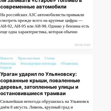
ли заливать «старое» топливо в
современные автомобили
На российских АЗС автомобилисты привыкли
смотреть прежде всего на крупные цифры —
АИ-92, АИ-95 или АИ-98. Однако у бензина есть
еще одна характеристика, которая обычно
09.08.2026
Новости
Происшествия
Статьи
#непогода
#последствия непогоды
#Ульяновск
#ураган
Ураган ударил по Ульяновску:
сорванные крыши, поваленные
деревья, затопленные улицы и
остановившиеся трамваи
Сильнейшая непогода обрушилась на Ульяновск
днём 8 августа. Ливень, крупный град и